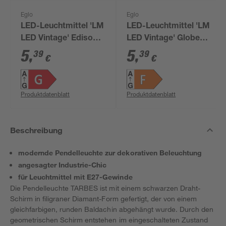
Eglo
Eglo
LED-Leuchtmittel 'LM
LED-Leuchtmittel 'LM
LED Vintage' Edison
LED Vintage' Globe
gold E27 4 W 270 lm
gold E27 4 W 350 lm
5
,
5
,
39
39
€
€
warmweiß
warmweiß
Produktdatenblatt
Produktdatenblatt
Beschreibung
modernde Pendelleuchte zur dekorativen Beleuchtung
angesagter Industrie-Chic
für Leuchtmittel mit E27-Gewinde
Die Pendelleuchte TARBES ist mit einem schwarzen Draht-
Schirm in filigraner Diamant-Form gefertigt, der von einem
gleichfarbigen, runden Baldachin abgehängt wurde. Durch den
geometrischen Schirm entstehen im eingeschalteten Zustand