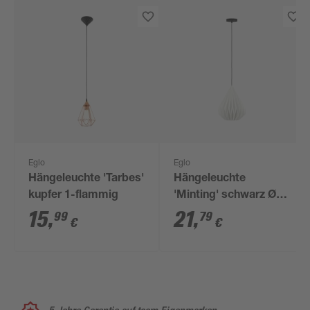
Eglo
Eglo
Hängeleuchte 'Tarbes'
Hängeleuchte
kupfer 1-flammig
'Minting' schwarz Ø
31 x 110 cm
15
,
21
,
99
79
€
€