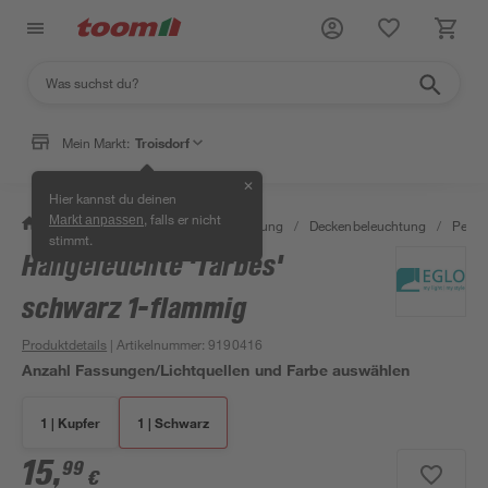
Mein Markt:
Troisdorf
✕
Hier kannst du deinen
, falls er nicht
Markt anpassen
/
Wohnen & Haushalt
/
Beleuchtung
/
Deckenbeleuchtung
/
Pende
stimmt.
Hängeleuchte 'Tarbes'
Bestseller
schwarz 1-flammig
Produktdetails
| Artikelnummer
:
9190416
Anzahl Fassungen/Lichtquellen und Farbe auswählen
1 | Kupfer
1 | Schwarz
15
,
99
€