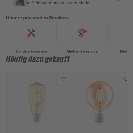
Sofort-Videoberatung aus dem Markt
Unsere passenden Services
Handwerksservice
Mietgeräteservice
Miettra
Häufig dazu gekauft