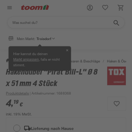
Mein Markt:
Troisdorf
✕
Hier kannst du deinen
, falls er nicht
Markt anpassen
/
Werkstatt & Maschinen
/
Eisenwaren & Beschläge
/
Haken & Ösen
stimmt.
Hakendübel "Pirat Bill-L" Ø 8
x 51 mm 4 Stück
Produktdetails
| Artikelnummer
:
1688368
4
,
19
€
inkl. 19% MwSt.
Lieferung nach Hause