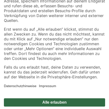
Zahlungsarten
Versandarten
Sicher einkaufen
Jetzt die toom-App herunterladen
Alle Preisangaben in EUR inkl. gesetzl. MwSt.. Die dargestellten Angebote sind unter
Umständen nicht in allen Märkten verfügbar. Die angegebenen Verfügbarkeiten beziehen
sich auf den unter "Mein Markt" ausgewählten toom Baumarkt. Alle Angebote und
Produkte nur solange der Vorrat reicht.
*Paketversand ab 59 € versandkostenfrei, gilt nicht für Artikel mit Speditionsversand, hier
fallen zusätzliche Versandkosten an.
Datenschutz
Privatsphäre
Impressum
AGB
Nutzungsbedingungen
Widerrufsrecht
Vertrag widerrufen