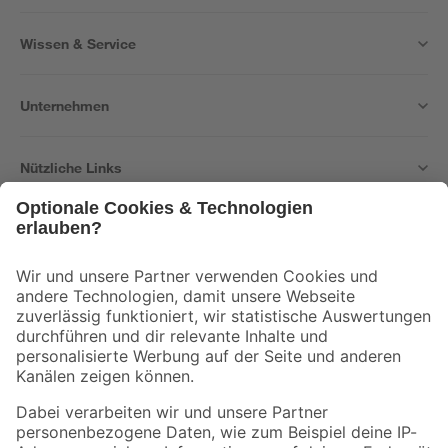
Wissen & Service
Unternehmen
Nützliche Links
Bleib auf dem Laufenden mit unserem Newsletter
Der toom Newsletter: Keine Angebote und Aktionen mehr verpassen!
Zur Newsletter Anmeldung
Folge uns