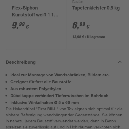
Baufan
Flex-Siphon
Tapetenkleister 0,5 kg
Kunststoff weiß 1 1/2'
x 40/50 mm
9
,
6
,
99
99
€
€
13,98 € / Kilogramm
Beschreibung
Ideal zur Montage von Wandschränken, Bildern etc.
Geeignet für fast alle Baustoffe
Aus robustem Polyethylen
Dübelkappe verhindert Tieferrutschen im Bohrloch
Inklusive Winkelhaken Ø 5 x 66 mm
Die Hakendübel "Pirat Bill-L" von Tox eignen sich optimal für die
sichere Befestigung wandhängender Gegenstände. Sie können
in nahezu jedem Baustoff verwendet werden, denn in Beton
spreizen sie zuverlässig auf und in Hohlräumen verknoten sich