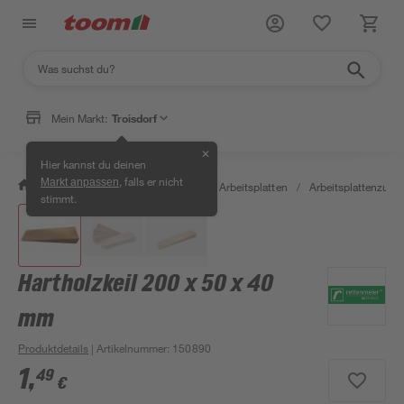
Mein Markt:
Troisdorf
✕
Hier kannst du deinen
, falls er nicht
Markt anpassen
/
Bauen & Renovieren
/
Holz
/
Arbeitsplatten
/
Arbeitsplattenzube
stimmt.
Hartholzkeil 200 x 50 x 40
mm
Produktdetails
| Artikelnummer
:
150890
1
,
49
€