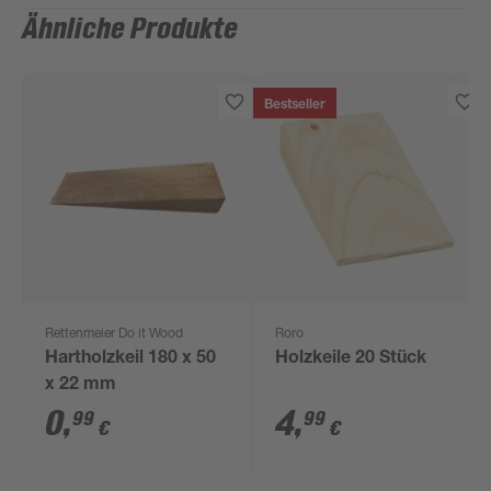
Ähnliche Produkte
Bestseller
Rettenmeier Do it Wood
Roro
Hartholzkeil 180 x 50
Holzkeile 20 Stück
x 22 mm
0
,
4
,
99
99
€
€