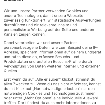
Bleib auf dem Laufenden mit unserem Newsletter
Der toom Newsletter: Keine Angebote und Aktionen mehr verpassen!
Zur Newsletter Anmeldung
Folge uns
Zahlungsarten
Versandarten
Sicher einkaufen
Jetzt die toom-App herunterladen