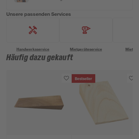
Unsere passenden Services
Handwerksservice
Mietgeräteservice
Miettra
Häufig dazu gekauft
Bestseller