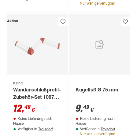
4100 x 640 x 15 mm
Nur wenige verfügbar
Aktion
Kaindl
Wandanschlußprofil-
Kugelfuß Ø 75 mm
Zubehör-Set 1087
braun
12
,
9
,
49
49
€
€
Keine Lieferung nach
Keine Lieferung nach
Hause
Hause
Troisdorf
Troisdorf
Verfügbar in
Verfügbar in
Nur wenige verfügbar