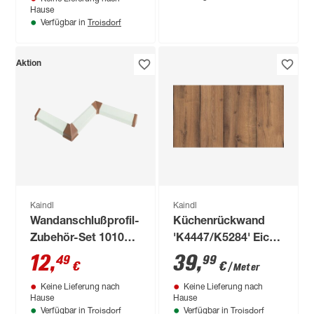
Hause
Troisdorf
Verfügbar in
Aktion
Kaindl
Kaindl
Wandanschlußprofil-
Küchenrückwand
Zubehör-Set 1010
'K4447/K5284' Eiche
dunkelbraun
Antique
12
,
39
,
49
99
€
€
/ Meter
Expressive/Eiche
Keine Lieferung nach
Keine Lieferung nach
Roosevelt braun,
Hause
Hause
beidseitiges Dekor
Troisdorf
Troisdorf
Verfügbar in
Verfügbar in