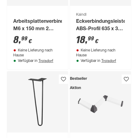
Kaindl
Arbeitsplattenverbinder
Eckverbindungsleiste
M6 x 150 mm 2
ABS-Profil 635 x 38
Stück
x 16 mm
8
,
18
,
99
99
€
€
Keine Lieferung nach
Keine Lieferung nach
Hause
Hause
Troisdorf
Troisdorf
Verfügbar in
Verfügbar in
Bestseller
Aktion