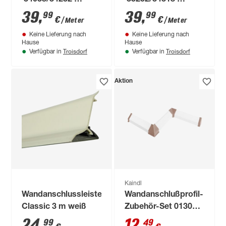
Sonoma Eiche hell
Charlet
39
,
39
,
99
99
€
€
/ Meter
/ Meter
beige/Arizona Pine
Eiche/Laramie Pine
Keine Lieferung nach
Keine Lieferung nach
braun, beidseitiges
braun, beidseitiges
Hause
Hause
Dekor 4100 x 640 x
Dekor 4100 x 640 x
Troisdorf
Troisdorf
Verfügbar in
Verfügbar in
15 mm
15 mm
Aktion
Kaindl
Wandanschlussleiste
Wandanschlußprofil-
Classic 3 m weiß
Zubehör-Set 0130
Cappuccino
24
,
12
,
99
49