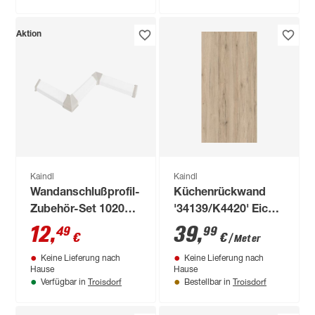
Aktion
Kaindl
Kaindl
Wandanschlußprofil-
Küchenrückwand
Zubehör-Set 1020
'34139/K4420' Eiche
sand
Sanremo Sand/Eiche
12
,
39
,
49
99
€
€
/ Meter
Evoke Classic beige,
Keine Lieferung nach
Keine Lieferung nach
beidseitiges Dekor
Hause
Hause
4100 x 640 x 15 mm
Troisdorf
Troisdorf
Verfügbar in
Bestellbar in