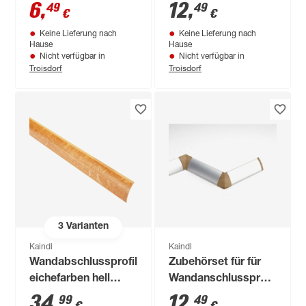
"Jura" grau
Cognac
6
,
12
,
49
49
€
€
Keine Lieferung nach
Keine Lieferung nach
Hause
Hause
Nicht verfügbar in
Nicht verfügbar in
Troisdorf
Troisdorf
3
Varianten
Kaindl
Kaindl
Wandabschlussprofil
Zubehörset für für
eichefarben hell
Wandanschlussprofil
3000 x 35 x 25 mm
'Charlet Eiche' beige
34
,
12
,
99
49