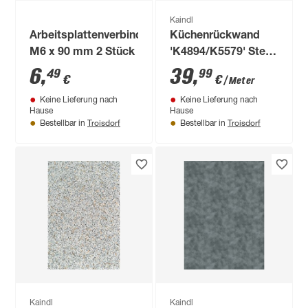
Kaindl
Arbeitsplattenverbinder
Küchenrückwand
M6 x 90 mm 2 Stück
'K4894/K5579' Steel
Grey Coffee/Oxid
6
,
39
,
49
99
€
€
/ Meter
dunkelbraun,
Keine Lieferung nach
Keine Lieferung nach
beidseitiges Dekor
Hause
Hause
4100 x 640 x 15 mm
Troisdorf
Troisdorf
Bestellbar in
Bestellbar in
Kaindl
Kaindl