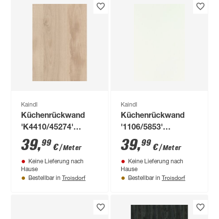
Kaindl
Kaindl
Küchenrückwand
Küchenrückwand
'K4410/45274'
'1106/5853'
Native Oak Light
weiß/titan,
39
,
39
,
99
99
€
€
/ Meter
/ Meter
beige/Cortenstahl
beidseitiges Dekor
Keine Lieferung nach
Keine Lieferung nach
braun, beidseitiges
4100 x 640 x 15 mm
Hause
Hause
Dekor 4100 x 640 x
Troisdorf
Troisdorf
Bestellbar in
Bestellbar in
15 mm