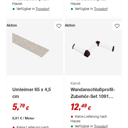
Hause
Hause
Troisdorf
Troisdorf
Verfügbar in
Verfügbar in
Aktion
Aktion
Kaindl
Umleimer 65 x 4,5
Wandanschlußprofil-
cm
Zubehör-Set 1091
schokobraun
5
,
12
,
79
49
€
€
Keine Lieferung nach
8,91 € / Meter
Hause
Troisdorf
Verfügbar in
Keine Lieferung nach