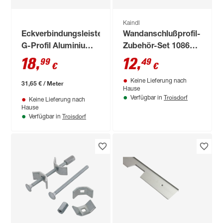
Kaindl
Eckverbindungsleiste
Wandanschlußprofil-
G-Profil Aluminium
Zubehör-Set 1086
600 x 38 x 1,5 mm
hellbraun
18
,
12
,
99
49
€
€
Keine Lieferung nach
31,65 € / Meter
Hause
Troisdorf
Verfügbar in
Keine Lieferung nach
Hause
Troisdorf
Verfügbar in