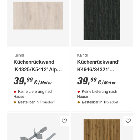
Kaindl
Kaindl
Küchenrückwand
Küchenrückwand'
'K4325/K5412' Alpin
K4946/34321'
Eiche Snow
Hemlock Lava/Oxid
39
,
39
,
99
99
€
€
/ Meter
/ Meter
beige/Eiche
grau, beidseitiges
Keine Lieferung nach
Keine Lieferung nach
Endgrain Raw braun,
Dekor 4100 x 640 x
Hause
Hause
beidseitiges Dekor
15 mm
Troisdorf
Troisdorf
Bestellbar in
Bestellbar in
4100 x 640 x 15 mm