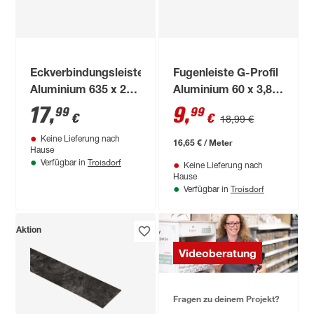
Eckverbindungsleiste
Fugenleiste G-Profil
Aluminium 635 x 28
Aluminium 60 x 3,8 x
x 15 mm
1,2 cm
17
,
9
,
99
99
€
€
18,99 €
Keine Lieferung nach
16,65 € / Meter
Hause
Troisdorf
Verfügbar in
Keine Lieferung nach
Hause
Troisdorf
Verfügbar in
Aktion
Videoberatung
Fragen zu deinem Projekt?