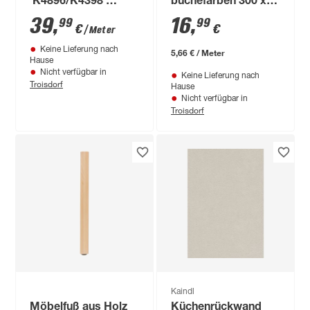
'K4896/K4398'
buchefarben 300 x
Atlantic Stone Steel
2,2 x 5 cm
39
,
16
,
99
99
€
€
/ Meter
grau/Rusty Iron
Keine Lieferung nach
rotbraun,
5,66 € / Meter
Hause
beidseitiges Dekor
Nicht verfügbar in
Keine Lieferung nach
Troisdorf
4100 x 640 x 15 mm
Hause
Nicht verfügbar in
Troisdorf
Kaindl
Möbelfuß aus Holz
Küchenrückwand