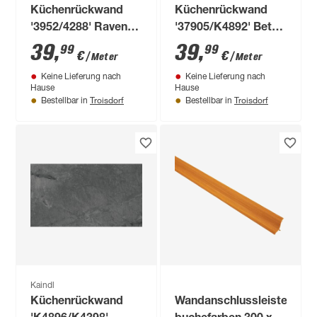
Küchenrückwand
Küchenrückwand
'3952/4288' Ravenna
'37905/K4892' Beton
grau/Granito
Art/Pietra grau,
39
,
39
,
99
99
€
€
/ Meter
/ Meter
anthrazit,
beidseitiges Dekor
Keine Lieferung nach
Keine Lieferung nach
beidseitiges Dekor
4100 x 640 x 15 mm
Hause
Hause
4100 x 640 x 15 mm
Troisdorf
Troisdorf
Bestellbar in
Bestellbar in
Kaindl
Küchenrückwand
Wandanschlussleiste