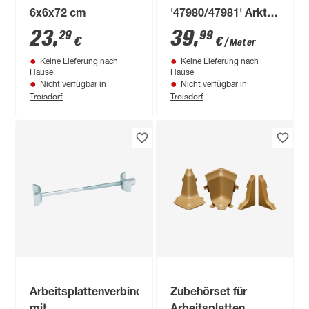
6x6x72 cm
'47980/47981' Arktis
grau /Sahara beige,
23
,
39
,
29
99
€
€
/ Meter
beidseitiges Dekor
Keine Lieferung nach
Keine Lieferung nach
4100 x 640 x 15 mm
Hause
Hause
Nicht verfügbar in
Nicht verfügbar in
Troisdorf
Troisdorf
Arbeitsplattenverbinder
Zubehörset für