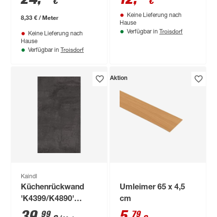
€
€
Keine Lieferung nach
8,33 € / Meter
Hause
Troisdorf
Verfügbar in
Keine Lieferung nach
Hause
Troisdorf
Verfügbar in
Aktion
Kaindl
Küchenrückwand
Umleimer 65 x 4,5
'K4399/K4890'
cm
Rusty Iron Ocean
39
,
5
,
99
79