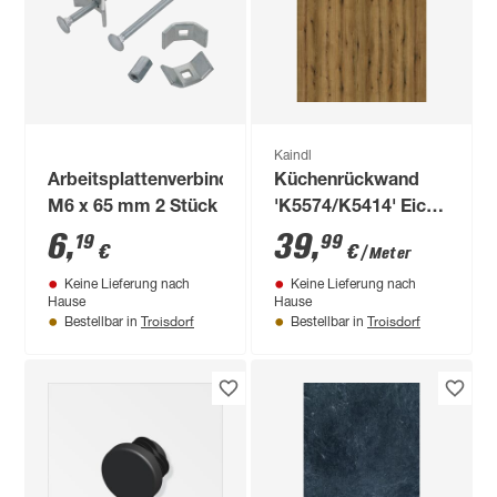
Kaindl
Arbeitsplattenverbinder
Küchenrückwand
M6 x 65 mm 2 Stück
'K5574/K5414' Eiche
Evoke Sunset/Eiche
6
,
39
,
19
99
€
€
/ Meter
Endgrain Classic
Keine Lieferung nach
Keine Lieferung nach
braun, beidseitiges
Hause
Hause
Dekor 4100 x 640 x
Troisdorf
Troisdorf
Bestellbar in
Bestellbar in
15 mm