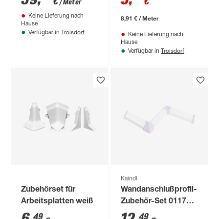
€
€
/ Meter
grau/Arabescato
Keine Lieferung nach
weiß, beidseitiges
8,91 € / Meter
Hause
Dekor 4100 x 640 x
Troisdorf
Verfügbar in
Keine Lieferung nach
15 mm
Hause
Troisdorf
Verfügbar in
Kaindl
Zubehörset für
Wandanschlußprofil-
Arbeitsplatten weiß
Zubehör-Set 0117
weiß
49
49