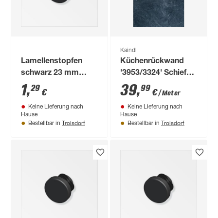
Kaindl
Lamellenstopfen
Küchenrückwand
schwarz 23 mm
'3953/3324' Schiefer
rund, 2 Stück
anthrazit/Nuss
1
,
39
,
29
99
€
€
/ Meter
Butcherblock braun,
Keine Lieferung nach
Keine Lieferung nach
beidseitiges Dekor
Hause
Hause
4100 x 640 x 15 mm
Troisdorf
Troisdorf
Bestellbar in
Bestellbar in