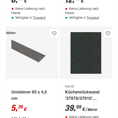
6
,
12
,
€
€
Keine Lieferung nach
Keine Lieferung nach
Hause
Hause
Troisdorf
Troisdorf
Verfügbar in
Verfügbar in
Aktion
Kaindl
Umleimer 65 x 4,5
Küchenrückwand
cm
'37978/37910'
Mocca grau/Tibur
5
,
39
,
79
99
€
€
/ Meter
beige, beidseitiges
Keine Lieferung nach
Dekor 4100 x 640 x