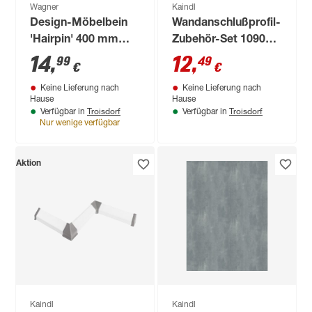
Wagner
Kaindl
Design-Möbelbein
Wandanschlußprofil-
'Hairpin' 400 mm
Zubehör-Set 1090
messing
grau
14
,
12
,
99
49
€
€
Keine Lieferung nach
Keine Lieferung nach
Hause
Hause
Troisdorf
Troisdorf
Verfügbar in
Verfügbar in
Nur wenige verfügbar
Aktion
Kaindl
Kaindl