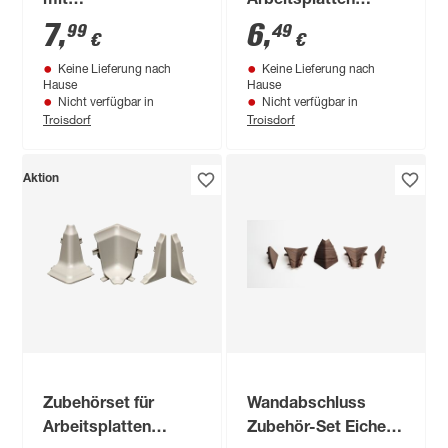
mit
Arbeitsplatten
Verbindungsplättchen
buchefarben
7
,
6
,
99
49
€
€
60 x 2,5 x 3,5 cm
Keine Lieferung nach
Keine Lieferung nach
Hause
Hause
Nicht verfügbar in
Nicht verfügbar in
Troisdorf
Troisdorf
Aktion
Zubehörset für
Wandabschluss
Arbeitsplatten
Zubehör-Set Eiche