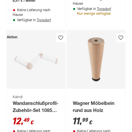
8,91 € / Meter
Hause
15 mm
Troisdorf
Verfügbar in
Keine Lieferung nach
Nur wenige verfügbar
Hause
Troisdorf
Verfügbar in
Aktion
Kaindl
Wandanschlußprofil-
Wagner Möbelbein
Zubehör-Set 1085
rund aus Holz
beige
12
,
11
,
49
99
€
€
Keine Lieferung nach
Keine Lieferung nach