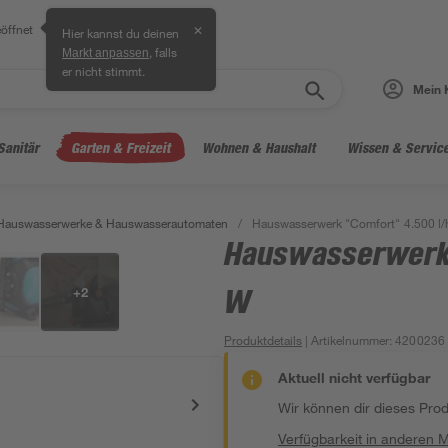
öffnet
✕
Hier kannst du deinen
, falls
Markt anpassen
er nicht stimmt.
Mein 
Sanitär
Garten & Freizeit
Wohnen & Haushalt
Wissen & Servic
Hauswasserwerke & Hauswasserautomaten
/
Hauswasserwerk "Comfort" 4.500 l/
Hauswasserwerk 
+
2
W
Produktdetails
| Artikelnummer
:
4200236
Aktuell nicht verfügbar
Wir können dir dieses Produ
Verfügbarkeit in anderen 