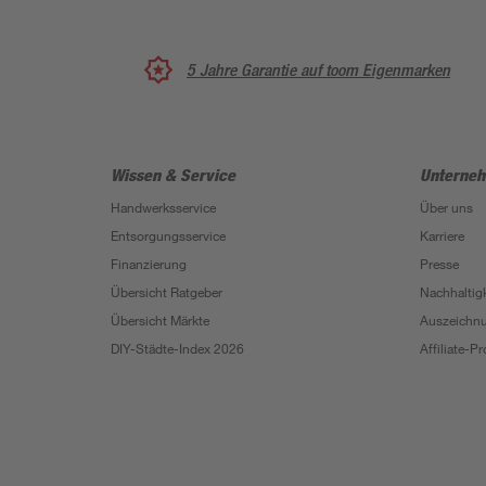
5 Jahre Garantie auf toom Eigenmarken
Wissen & Service
Unterne
Handwerksservice
Über uns
Entsorgungsservice
Karriere
Finanzierung
Presse
Übersicht Ratgeber
Nachhaltigk
Übersicht Märkte
Auszeichn
DIY-Städte-Index 2026
Affiliate-