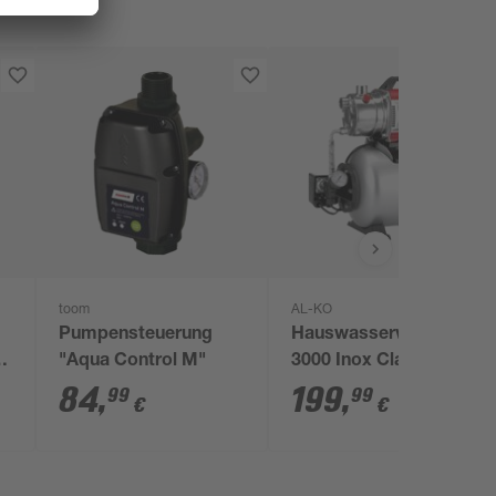
toom
AL-KO
Pumpensteuerung
Hauswasserwerk 'HW
"Aqua Control M"
3000 Inox Classic'
3100 l/h
84
,
199
,
99
99
€
€