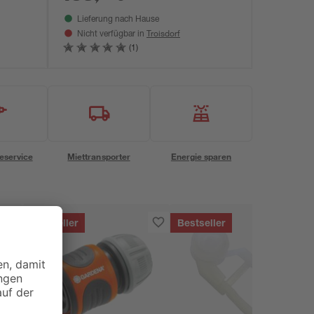
Lieferung nach Hause
Troisdorf
Nicht verfügbar in
(1)
eservice
Miettransporter
Energie sparen
Bestseller
Bestseller