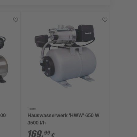
toom
000
Hauswasserwerk 'HWW' 650 W
3500 l/h
169
,
99
€