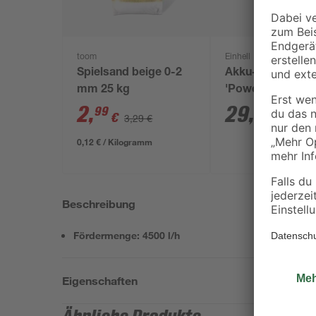
toom
Einhell
Spielsand beige 0-2
Akku-Starter-Set
mm 25 kg
'Power X-Change
Ladegerät und A
2
,
29
,
99
99
€
€
3,29 €
18 V 2,5 Ah
0,12 € / Kilogramm
Beschreibung
Fördermenge: 4500 l/h
Eigenschaften