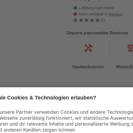
Lieferung nach Hause
Troisdorf
Nicht verfügbar in
(1)
Unsere passenden Services
Handwerksservice
Mietgerät
Bestseller
Bestseller
Aktion