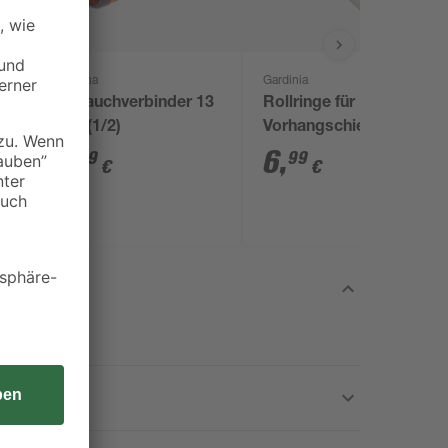
Gardena
Gardinia
k
Schlauchverbinder 13
Rollringe für
mm (1/2)
Vorhangschienen 100
Stück
5
,
6
,
49
99
€
€