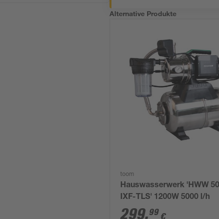
Alternative Produkte
toom
Hauswasserwerk 'HWW 5
IXF-TLS' 1200W 5000 l/h
299
,
99
€