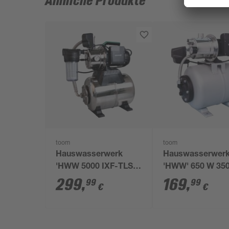
Ähnliche Produkte
toom
toom
Hauswasserwerk
Hauswasserwer
'HWW 5000 IXF-TLS'
'HWW' 650 W 350
1200W 5000 l/h
299
,
169
,
99
99
€
€