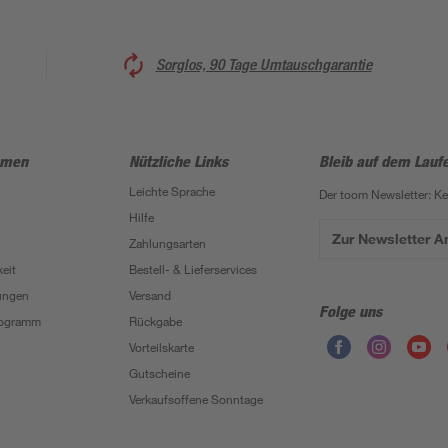
Sorglos, 90 Tage Umtauschgarantie
hmen
Nützliche Links
Bleib auf dem Lauf
Leichte Sprache
Der toom Newsletter: K
Hilfe
Zur Newsletter 
Zahlungsarten
eit
Bestell- & Lieferservices
ungen
Versand
Folge uns
Programm
Rückgabe
Vorteilskarte
Gutscheine
Verkaufsoffene Sonntage