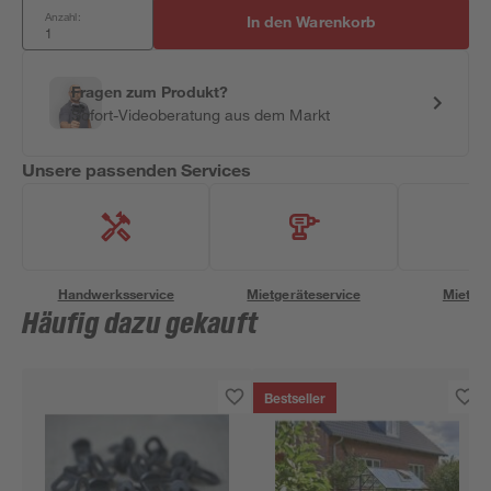
Anzahl:
In den Warenkorb
Fragen zum Produkt?
Sofort-Videoberatung aus dem Markt
Unsere passenden Services
Handwerksservice
Mietgeräteservice
Miettra
Häufig dazu gekauft
Bestseller