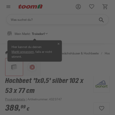
Mein Markt:
Troisdorf
✕
Hier kannst du deinen
, falls er nicht
Markt anpassen
/
Garten & Freizeit
/
Anzucht, Gewächshäuser & Hochbeete
/
Hochbe
stimmt.
Hochbeet '1x0,5' silber 102 x
53 x 77 cm
Produktdetails
| Artikelnummer
:
4323747
389
,
99
€