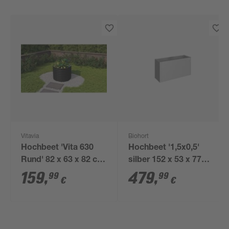
Vitavia
Biohort
Hochbeet 'Vita 630
Hochbeet '1,5x0,5'
Rund' 82 x 63 x 82 cm
silber 152 x 53 x 77
schwarz
cm
159
,
479
,
99
99
€
€