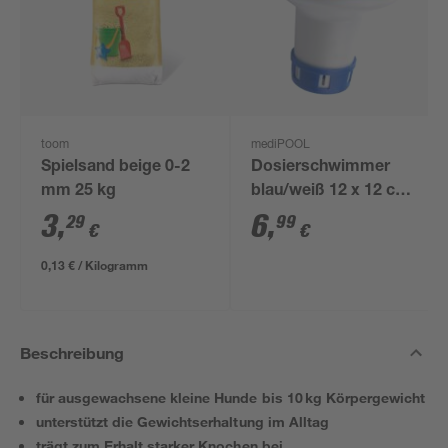
toom
mediPOOL
Spielsand beige 0-2
Dosierschwimmer
mm 25 kg
blau/weiß 12 x 12 cm,
für 20 g Tabs
3
,
6
,
29
99
€
€
0,13 € / Kilogramm
Beschreibung
für ausgewachsene kleine Hunde bis 10 kg Körpergewicht
unterstützt die Gewichtserhaltung im Alltag
trägt zum Erhalt starker Knochen bei