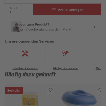
Anzahl:
Artikel anfragen
Fragen zum Produkt?
Sofort-Videoberatung aus dem Markt
Unsere passenden Services
Handwerksservice
Mietgeräteservice
Miettra
Häufig dazu gekauft
Bestseller