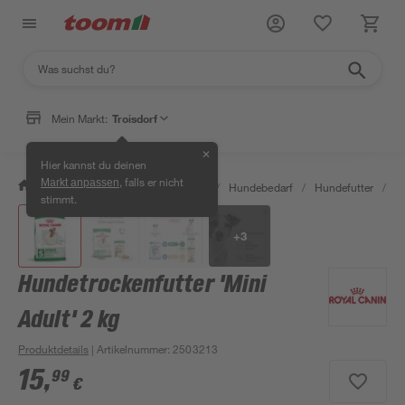
Mein Markt:
Troisdorf
✕
Hier kannst du deinen
, falls er nicht
Markt anpassen
/
Garten & Freizeit
/
Tierbedarf
/
Hundebedarf
/
Hundefutter
/
Hu
stimmt.
+
3
Hundetrockenfutter 'Mini
Adult' 2 kg
Produktdetails
| Artikelnummer
:
2503213
15
,
99
€