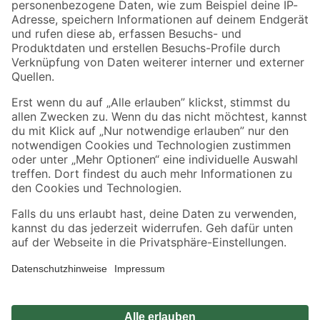
Zahlungsarten
Versandarten
Sicher einkaufen
Jetzt die toom-App herunterladen
Alle Preisangaben in EUR inkl. gesetzl. MwSt.. Die dargestellten Angebote sind unter
Umständen nicht in allen Märkten verfügbar. Die angegebenen Verfügbarkeiten beziehen
sich auf den unter "Mein Markt" ausgewählten toom Baumarkt. Alle Angebote und
Produkte nur solange der Vorrat reicht.
*Paketversand ab 59 € versandkostenfrei, gilt nicht für Artikel mit Speditionsversand, hier
fallen zusätzliche Versandkosten an.
Datenschutz
Privatsphäre
Impressum
AGB