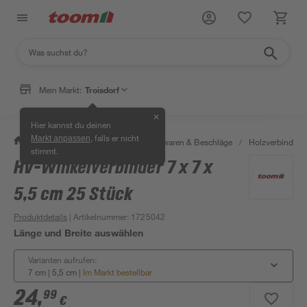
Mein Markt:
Troisdorf
✕
Hier kannst du deinen
, falls er nicht
Markt anpassen
/
Werkstatt & Maschinen
/
Eisenwaren & Beschläge
/
Holzverbinder 
stimmt.
HV-Winkelverbinder 7 x 7 x
5,5 cm 25 Stück
Produktdetails
| Artikelnummer
:
1725042
Länge und Breite auswählen
Varianten aufrufen:
7 cm | 5,5 cm
|
Im Markt bestellbar
24
,
99
€