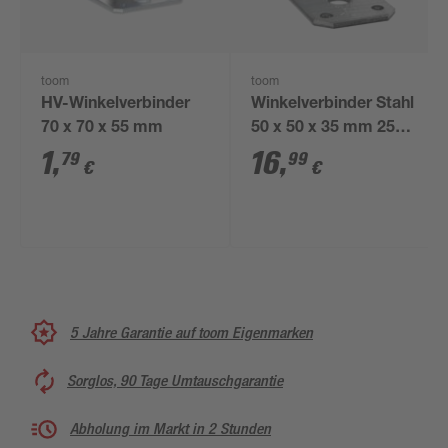
toom
toom
HV-Winkelverbinder
Winkelverbinder Stahl
70 x 70 x 55 mm
50 x 50 x 35 mm 25
Stück
1
,
16
,
79
99
€
€
5 Jahre Garantie auf toom Eigenmarken
Sorglos, 90 Tage Umtauschgarantie
Abholung im Markt in 2 Stunden