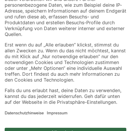
Zahlungsarten
Versandarten
Sicher einkaufen
Jetzt die toom-App herunterladen
Alle Preisangaben in EUR inkl. gesetzl. MwSt.. Die dargestellten Angebote sind unter
Umständen nicht in allen Märkten verfügbar. Die angegebenen Verfügbarkeiten beziehen
sich auf den unter "Mein Markt" ausgewählten toom Baumarkt. Alle Angebote und
Produkte nur solange der Vorrat reicht.
*Paketversand ab 59 € versandkostenfrei, gilt nicht für Artikel mit Speditionsversand, hier
fallen zusätzliche Versandkosten an.