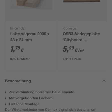
binderholz
Kronospan
Latte sägerau 2000 x
OSB3-Verlegeplatte
48 x 24 mm
'Cityboard'
ungeschliffen 1690 x
1
,
5
,
78
99
€
€
/ m²
634 x 12 mm
0,89 € / Meter
6,41 € / Pack
Beschreibung
Zur Verbindung hölzerner Bauelemente
Mit vorgebohrten Löchern
Einfache Montage
Der Winkelverbinder von Connex eignet sich bestens, um