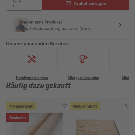
Anzahl:
Artikel anfragen
Fragen zum Produkt?
Sofort-Videoberatung aus dem Markt
Unsere passenden Services
Handwerksservice
Mietgeräteservice
Miettra
Häufig dazu gekauft
Mengenrabatt
Mengenrabatt
Bestseller