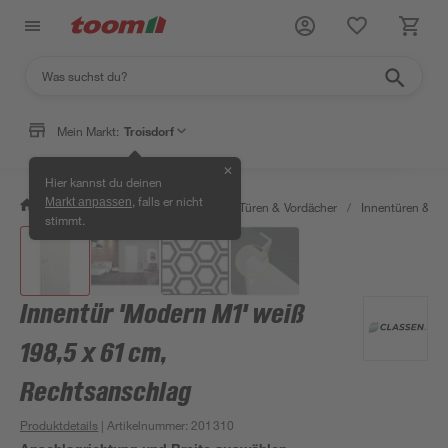
Mein Markt:
Troisdorf
✕
Hier kannst du deinen
, falls er nicht
Markt anpassen
/
Bauen & Renovieren
/
Fenster, Türen & Vordächer
/
Innentüren & Za
stimmt.
Innentür 'Modern M1' weiß
198,5 x 61 cm,
Rechtsanschlag
Produktdetails
| Artikelnummer
:
201310