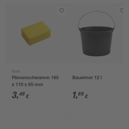
toom
Fliesenschwamm 165
Baueimer 12 l
x 110 x 65 mm
3
,
1
,
49
69
€
€