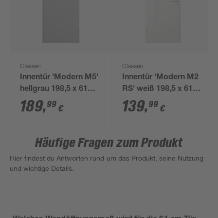
Classen
Classen
Innentür 'Modern M5'
Innentür 'Modern M2
hellgrau 198,5 x 61
RS' weiß 198,5 x 61
cm, Rechtsanschlag
cm, Linksanschlag
189
,
139
,
99
99
€
€
Häufige Fragen zum Produkt
Hier findest du Antworten rund um das Produkt, seine Nutzung
und wichtige Details.
Welches Wandöffnungsmaß wird für die 61 cm Tür