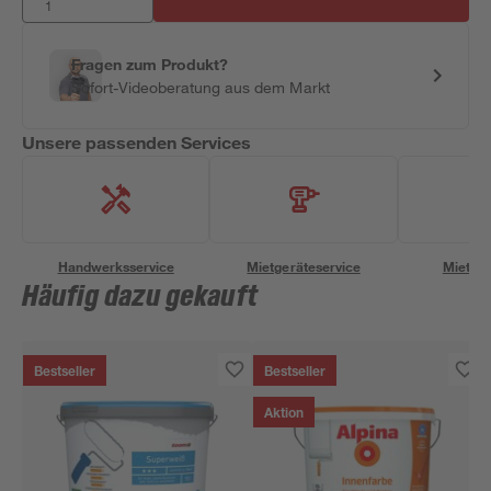
Fragen zum Produkt?
Sofort-Videoberatung aus dem Markt
Unsere passenden Services
Handwerksservice
Mietgeräteservice
Miettra
Häufig dazu gekauft
Bestseller
Bestseller
Aktion