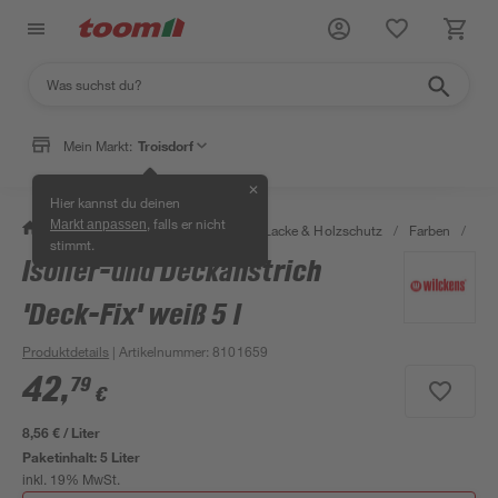
Mein Markt:
Troisdorf
✕
Hier kannst du deinen
, falls er nicht
Markt anpassen
/
Bauen & Renovieren
/
Farben, Lacke & Holzschutz
/
Farben
/
Wan
stimmt.
Isolier-und Deckanstrich
'Deck-Fix' weiß 5 l
Produktdetails
| Artikelnummer
:
8101659
42
,
79
€
8,56 € / Liter
Paketinhalt:
5 Liter
inkl. 19% MwSt.