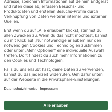
Zahlungsarten
Versandarten
Sicher einkaufen
Jetzt die toom-App herunterladen
Alle Preisangaben in EUR inkl. gesetzl. MwSt.. Die dargestellten Angebote sind unter
Umständen nicht in allen Märkten verfügbar. Die angegebenen Verfügbarkeiten beziehen
sich auf den unter "Mein Markt" ausgewählten toom Baumarkt. Alle Angebote und
Produkte nur solange der Vorrat reicht.
*Paketversand ab 59 € versandkostenfrei, gilt nicht für Artikel mit Speditionsversand, hier
fallen zusätzliche Versandkosten an.
Datenschutz
Privatsphäre
Impressum
AGB
Nutzungsbedingungen
Widerrufsrecht
Vertrag widerrufen