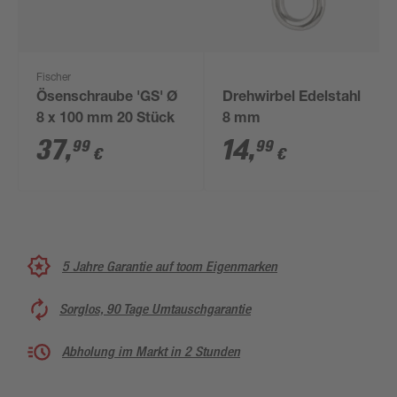
Fischer
Ösenschraube 'GS' Ø
Drehwirbel Edelstahl
8 x 100 mm 20 Stück
8 mm
37
,
14
,
99
99
€
€
5 Jahre Garantie auf toom Eigenmarken
Sorglos, 90 Tage Umtauschgarantie
Abholung im Markt in 2 Stunden