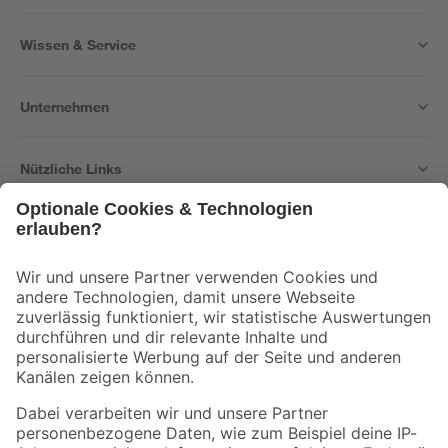
Wissen & Service
Unternehmen
Nützliche Links
Bleib auf dem Laufenden mit unserem Newsletter
Der toom Newsletter: Keine Angebote und Aktionen mehr verpassen!
Zur Newsletter Anmeldung
Folge uns