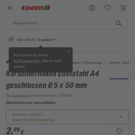
Mein Markt:
Troisdorf
✕
Hier kannst du deinen
, falls er nicht
Markt anpassen
/
Werkstatt & Maschinen
/
Eisenwaren & Beschläge
/
Ketten, Seile & 
stimmt.
Karabinerhaken Edelstahl A4
geschlossen Ø 5 x 50 mm
Produktdetails
| Artikelnummer
:
1700034
Durchmesser auswählen
Varianten aufrufen:
5 mm
|
Im Markt bestellbar
2
,
99
€