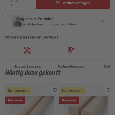
Anzahl:
Artikel anfragen
Fragen zum Produkt?
Sofort-Videoberatung aus dem Markt
Unsere passenden Services
Handwerksservice
Mietgeräteservice
Miettra
Häufig dazu gekauft
Mengenrabatt
Mengenrabatt
Bestseller
Bestseller