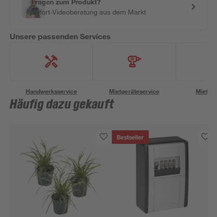
Fragen zum Produkt?
Sofort-Videoberatung aus dem Markt
Unsere passenden Services
Handwerksservice
Mietgeräteservice
Miettra
Häufig dazu gekauft
Bestseller