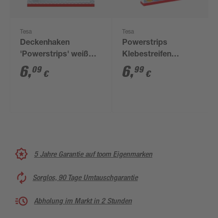
Tesa
Tesa
Deckenhaken
Powerstrips
'Powerstrips' weiß
Klebestreifen
Tapete/Putz 0,5 kg
wasserfest 5 x 2 cm
6
,
6
,
09
99
€
€
5 Jahre Garantie auf toom Eigenmarken
Sorglos, 90 Tage Umtauschgarantie
Abholung im Markt in 2 Stunden