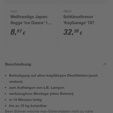
toom
ABUS
Weißrandige Japan-
Schlüsseltresor
Segge 'Ice Dance' 11
'KeyGarage' 787
cm Topf, 3er-Set
8
,
32
,
97
29
€
€
Beschreibung
Befestigung auf allen tragfähigen Oberflächen (auch
uneben)
zum Aufhängen von z.B. Lampen
werkzeuglose Montage (ohne Bohren)
in 15 Minuten fertig
bis zu 10 kg belastbar
Beim Bohren möchte man Elektrokabeln nicht zu nahe