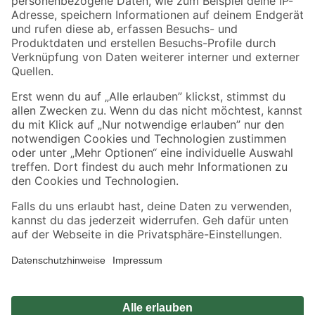
Zahlungsarten
Versandarten
Sicher einkaufen
Jetzt die toom-App herunterladen
Alle Preisangaben in EUR inkl. gesetzl. MwSt.. Die dargestellten Angebote sind unter
Umständen nicht in allen Märkten verfügbar. Die angegebenen Verfügbarkeiten beziehen
sich auf den unter "Mein Markt" ausgewählten toom Baumarkt. Alle Angebote und
Produkte nur solange der Vorrat reicht.
*Paketversand ab 59 € versandkostenfrei, gilt nicht für Artikel mit Speditionsversand, hier
fallen zusätzliche Versandkosten an.
Datenschutz
Privatsphäre
Impressum
AGB