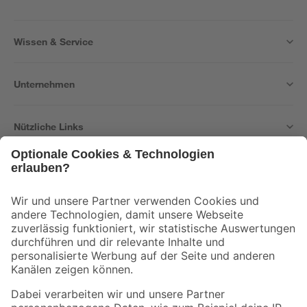
Wissen & Service
Unternehmen
Nützliche Links
Bleib auf dem Laufenden mit unserem Newsletter
Der toom Newsletter: Keine Angebote und Aktionen mehr verpassen!
Zur Newsletter Anmeldung
Folge uns