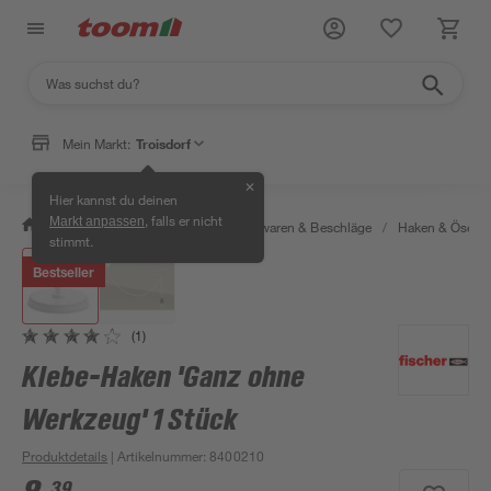
Mein Markt:
Troisdorf
✕
Hier kannst du deinen
, falls er nicht
Markt anpassen
/
Werkstatt & Maschinen
/
Eisenwaren & Beschläge
/
Haken & Ösen
stimmt.
Bestseller
(1)
Klebe-Haken 'Ganz ohne
Werkzeug' 1 Stück
Produktdetails
| Artikelnummer
:
8400210
39