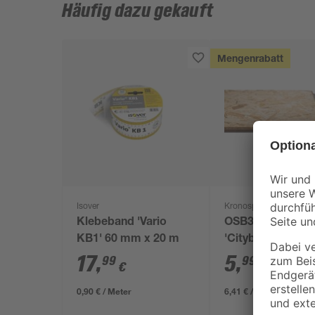
Häufig dazu gekauft
Mengenrabatt
Isover
Kronospan
Klebeband 'Vario
OSB3-Verlegepla
KB1' 60 mm x 20 m
'Cityboard'
ungeschliffen 16
17
,
5
,
99
99
€
€
/ m²
634 x 12 mm
0,90 € / Meter
6,41 € / Pack