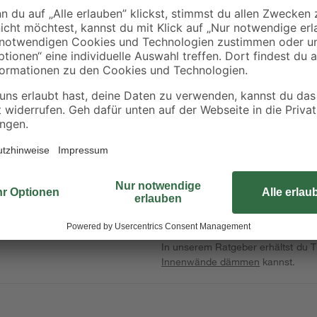
Mach dein Zuhause zum Energies
Klemmfilzes 'Integra ZKF1-035' vo
änden zwischen den Sparren
Dachdämmung schützt dein Zuhaus
sorgst du im Winter dafür, dass d
Sommer hilft die Innendämmung dab
über die Baustoffklasse A1 und ist
kannst du die Sparren großzügig i
Material gut verarbeiten. Bei der 
Handschuhe tragen. Mit einer Brei
das Produkt alles, was du brauchs
Material gut transportieren. Durc
und machst es so fit für die Zukunf
In unserem Ratgeber erhältst du Ti
Innenwände dämmen
kannst.