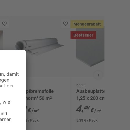
Mengenrabatt
Bestseller
Isover
Knauf
x
Dampfbremsfolie
Ausbauplatte 60 x
'Difunorm' 50 m²
1,25 x 200 cm
1
,
4
,
40
49
€
€
/ m²
/ m²
69,99 € / Pack
5,39 € / Pack