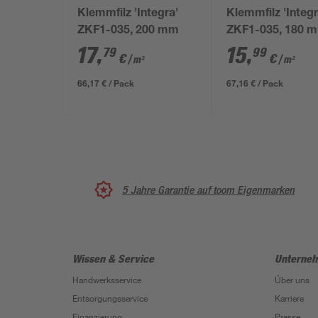
Klemmfilz 'Integra'
Klemmfilz 'Integr
ZKF1-035, 200 mm
ZKF1-035, 180 
17
,
15
,
79
99
€
€
/ m²
/ m²
66,17 € / Pack
67,16 € / Pack
5 Jahre Garantie auf toom Eigenmarken
Wissen & Service
Unterne
Handwerksservice
Über uns
Entsorgungsservice
Karriere
Finanzierung
Presse