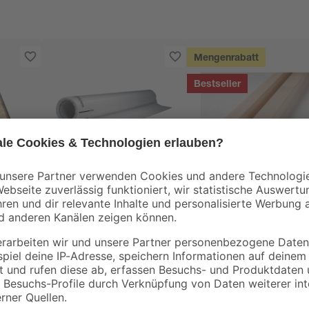
Mengenrabatt
Bestseller
Isover
binderholz
tte
PE-Dampfbremsfolie
Latte sägerau 2000 
'Difunorm' 1000 x 200
48 x 24 mm
90 x
cm
1
,
1
,
80
78
€
€
/ m²
35,99 € / Pack
0,89 € / Meter