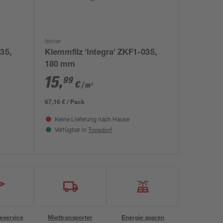
Isover
35,
Klemmfilz 'Integra' ZKF1-035,
180 mm
15
,
99
€
/ m²
67,16 € / Pack
Keine Lieferung nach Hause
Troisdorf
Verfügbar in
eservice
Miettransporter
Energie sparen