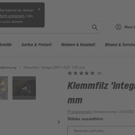
✕
ier kannst du deinen
, falls
Markt anpassen
r nicht stimmt.
Mein 
Sanitär
Garten & Freizeit
Wohnen & Haushalt
Wissen & Servic
ndämmung
/
Klemmfilz 'Integra ZKF1-035' 120 mm
(1)
Klemmfilz 'Integ
+
2
mm
Produktdetails
| Artikelnummer
:
3150282
Stärke auswählen
Varianten aufrufen: