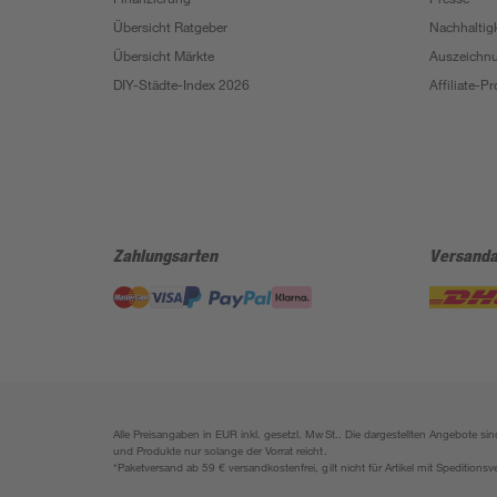
Übersicht Ratgeber
Nachhaltigk
Übersicht Märkte
Auszeichn
DIY-Städte-Index 2026
Affiliate-
Zahlungsarten
Versanda
Alle Preisangaben in EUR inkl. gesetzl. MwSt.. Die dargestellten Angebote 
und Produkte nur solange der Vorrat reicht.
*Paketversand ab 59 € versandkostenfrei, gilt nicht für Artikel mit Speditionsv