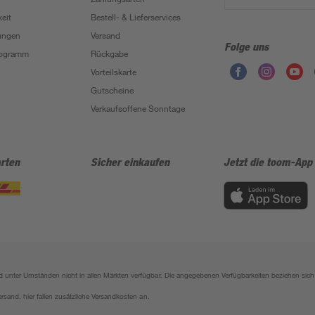
eit
Bestell- & Lieferservices
ungen
Versand
Folge uns
Programm
Rückgabe
Vorteilskarte
Gutscheine
Verkaufsoffene Sonntage
rten
Sicher einkaufen
Jetzt die toom-App
sind unter Umständen nicht in allen Märkten verfügbar. Die angegebenen Verfügbarkeiten beziehen s
ersand, hier fallen zusätzliche Versandkosten an.