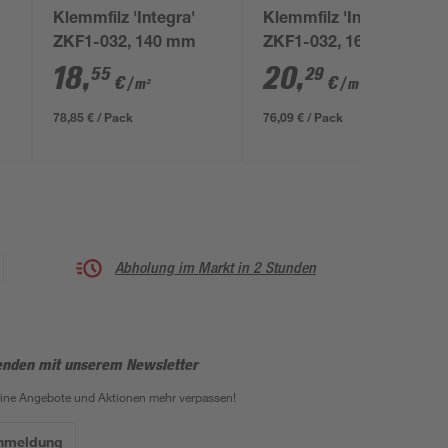
Klemmfilz 'Integra'
Klemmfilz 'Integra'
ZKF1-032, 140 mm
ZKF1-032, 160 mm
18
,
20
,
55
29
€
€
/ m²
/ m²
78,85 € / Pack
76,09 € / Pack
Abholung im Markt in 2 Stunden
enden mit unserem Newsletter
eine Angebote und Aktionen mehr verpassen!
Anmeldung