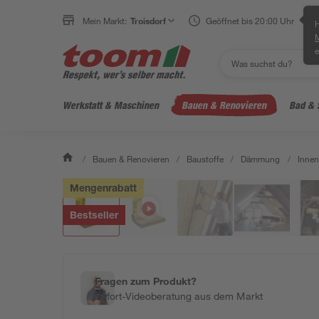
Mein Markt:
Troisdorf
Geöffnet bis 20:00 Uhr
H
e
Werkstatt & Maschinen
Bauen & Renovieren
Bad & 
/
Bauen & Renovieren
/
Baustoffe
/
Dämmung
/
Inne
Mengenrabatt
Bestseller
Fragen zum Produkt?
Sofort-Videoberatung aus dem Markt