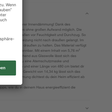
parer mit unserer Innendämmung! Dank des
n Isover ist dies ohne großen Aufwand möglich. Die
e gleichermaßen vor Feuchtigkeit und Durchzug. So
ie Wärme der Heizung nicht nach draußen gelangt. Im
ei, die Hitze draußen zu halten. Das Material verfügt
 somit nicht brennbar. Mit einem Inhalt von 5,76 m²
solieren. Bestehend aus Glaswolle lässt sich das
Arbeit solltest du eine Atemschutzmaske und
te von 120 cm und einer Länge von 480 cm bietet dir
t. Dank einem Gewicht von 14,34 kg lässt sich das
h die Innendämmung dichtest du dein Heim effizient ab
t.
pps, wie du in deinem Haus energieeffizient die