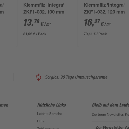
a'
Klemmfilz 'Integra'
Klemmfilz 'Integra'
mm
ZKF1-032, 100 mm
ZKF1-032, 120 mm
13
,
16
,
78
27
€
€
/ m²
/ m²
81,02 € / Pack
79,41 € / Pack
Sorglos, 90 Tage Umtauschgarantie
hmen
Nützliche Links
Bleib auf dem Lauf
Leichte Sprache
Der toom Newsletter: K
Hilfe
Zur Newsletter 
Zahlungsarten