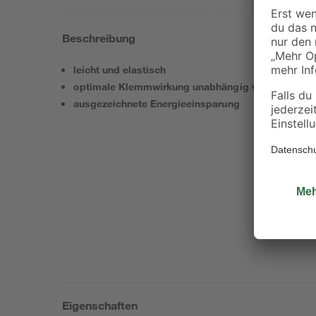
Beschreibung
leicht und elastisch
optimale Klemmwirkung unabhängig von den Abst
ausgezeichnete Energieeinsparung
Eigenschaften