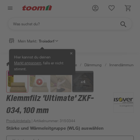
Mein Markt:
Troisdorf
✕
Hier kannst du deinen
, falls er nicht
Markt anpassen
/
Bauen & Renovieren
/
Baustoffe
/
Dämmung
/
Innendämmung
/
stimmt.
+
4
Klemmfilz 'Ultimate' ZKF-
034, 100 mm
Produktdetails
| Artikelnummer
:
3150344
Stärke und Wärmeleitgruppe (WLG) auswählen