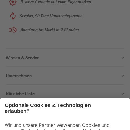
5 Jahre Garantie auf toom Eigenmarken
Sorglos, 90 Tage Umtauschgarantie
Abholung im Markt in 2 Stunden
Wissen & Service
Unternehmen
Nützliche Links
Bleib auf dem Laufenden mit unserem Newsletter
Der toom Newsletter: Keine Angebote und Aktionen mehr verpassen!