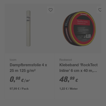
toom
Rockwool
Dampfbremsfolie 4 x
Klebeband 'RockTect
25 m 125 g/m²
Inline' 6 cm x 40 m,
innen
0
,
48
,
98
99
€
€
/ m²
97,99 € / Pack
1,22 € / Meter