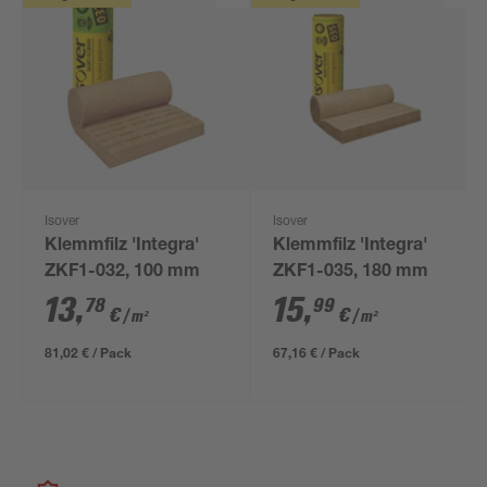
Isover
Isover
Klemmfilz 'Integra'
Klemmfilz 'Integra'
ZKF1-032, 100 mm
ZKF1-035, 180 mm
13
,
15
,
78
99
€
€
/ m²
/ m²
81,02 € / Pack
67,16 € / Pack