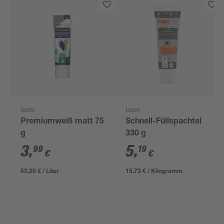
toom
toom
Premiumweiß matt 75
Schnell-Füllspachtel
g
330 g
3
,
5
,
99
19
€
€
53,20 € / Liter
15,73 € / Kilogramm