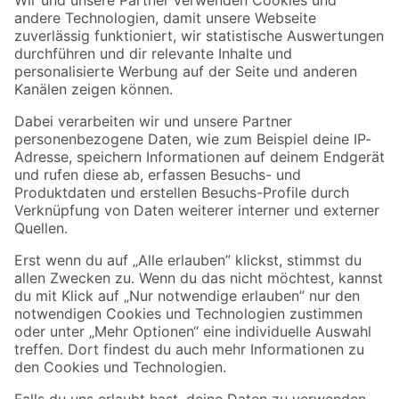
Zur Newsletter Anmeldung
Folge uns
Zahlungsarten
Versandarten
Sicher einkaufen
Jetzt die toom-App herunterladen