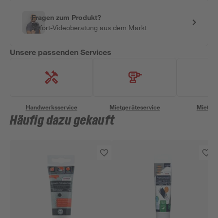
Fragen zum Produkt?
Sofort-Videoberatung aus dem Markt
Unsere passenden Services
Handwerksservice
Mietgeräteservice
Miettra
Häufig dazu gekauft