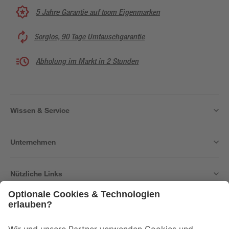
5 Jahre Garantie auf toom Eigenmarken
Sorglos, 90 Tage Umtauschgarantie
Abholung im Markt in 2 Stunden
Wissen & Service
Unternehmen
Nützliche Links
Bleib auf dem Laufenden mit unserem Newsletter
Der toom Newsletter: Keine Angebote und Aktionen mehr verpassen!