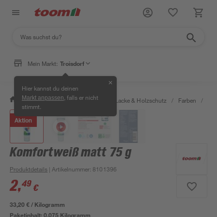
Mein Markt:
Troisdorf
✕
Hier kannst du deinen
, falls er nicht
Markt anpassen
/
Bauen & Renovieren
/
Farben, Lacke & Holzschutz
/
Farben
/
Wan
stimmt.
Aktion
Komfortweiß matt 75 g
Produktdetails
| Artikelnummer
:
8101396
2
,
49
€
33,20 € / Kilogramm
Paketinhalt:
0,075 Kilogramm