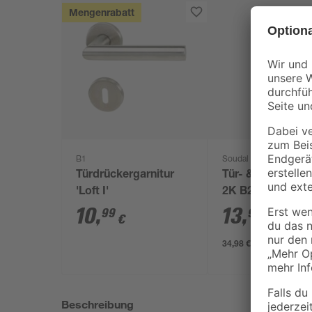
Mengenrabatt
B1
Soudal
Türdrückergarnitur
Tür- & Zargensc
'Loft I'
2K B2 400 ml
10
,
13
,
99
99
€
€
34,98 € / Liter
Beschreibung