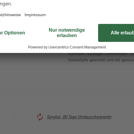
Der Kopfsalat "Dynamite" der Marke
Garten fehlen sollte. Die Pflanze 
beispielsweise den Salatmosaikvir
1 - 16. Darüber hinaus zeichnet s
leicht mit Wasser besprüht, im Kü
zwischen Februar und März sollten
halbschattigen Platz im Freiland a
humoser, sandiger Lehmboden. Z
Salatköpfe geerntet und als gesun
Sorglos, 90 Tage Umtauschgarantie