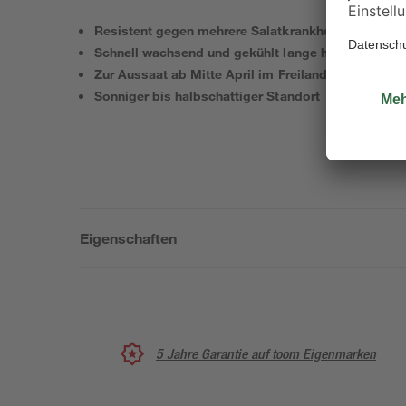
Resistent gegen mehrere Salatkrankheiten
Schnell wachsend und gekühlt lange haltbar
Zur Aussaat ab Mitte April im Freiland
Sonniger bis halbschattiger Standort
Eigenschaften
5 Jahre Garantie auf toom Eigenmarken