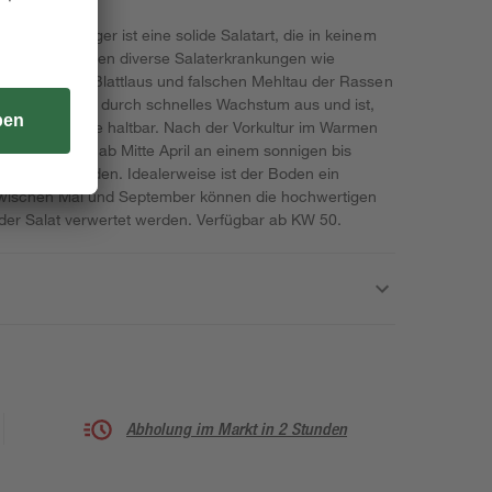
 Quedlinburger ist eine solide Salatart, die in keinem
ist resistent gegen diverse Salaterkrankungen wie
us, die grüne Blattlaus und falschen Mehltau der Rassen
ich "Dynamite" durch schnelles Wachstum aus und ist,
hlschrank lange haltbar. Nach der Vorkultur im Warmen
 die Pflanzen ab Mitte April an einem sonnigen bis
usgesetzt werden. Idealerweise ist der Boden ein
wischen Mai und September können die hochwertigen
der Salat verwertet werden. Verfügbar ab KW 50.
Abholung im Markt in 2 Stunden