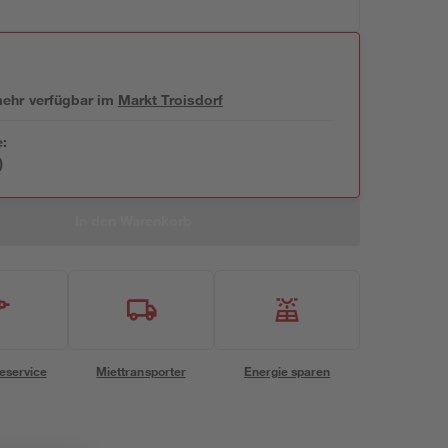
 mehr verfügbar
im
Markt
Troisdorf
e:
)
In den Warenkorb
eservice
Miettransporter
Energie sparen