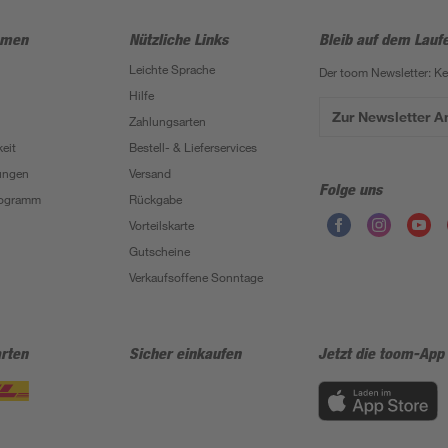
hmen
Nützliche Links
Bleib auf dem Lauf
Leichte Sprache
Der toom Newsletter: K
Hilfe
Zur Newsletter 
Zahlungsarten
eit
Bestell- & Lieferservices
ungen
Versand
Folge uns
Programm
Rückgabe
Vorteilskarte
Gutscheine
Verkaufsoffene Sonntage
rten
Sicher einkaufen
Jetzt die toom-App