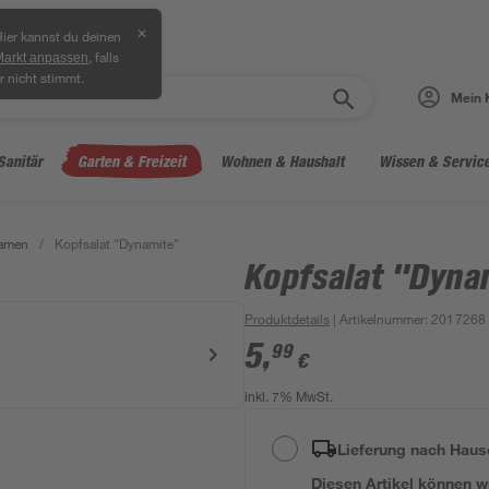
✕
ier kannst du deinen
, falls
Markt anpassen
r nicht stimmt.
Mein 
Sanitär
Garten & Freizeit
Wohnen & Haushalt
Wissen & Servic
amen
/
Kopfsalat "Dynamite"
Kopfsalat "Dyna
Produktdetails
| Artikelnummer
:
2017268
5
,
99
€
inkl. 7% MwSt.
Lieferung nach Haus
Diesen Artikel können wir