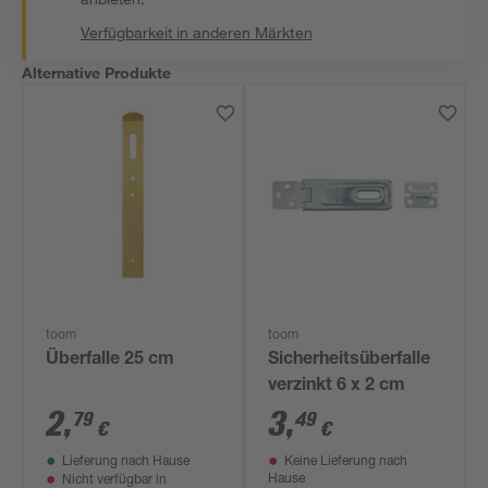
Verfügbarkeit in anderen Märkten
Alternative Produkte
toom
toom
Überfalle 25 cm
Sicherheitsüberfalle
verzinkt 6 x 2 cm
2
,
3
,
79
49
€
€
Lieferung nach Hause
Keine Lieferung nach
Hause
Nicht verfügbar in