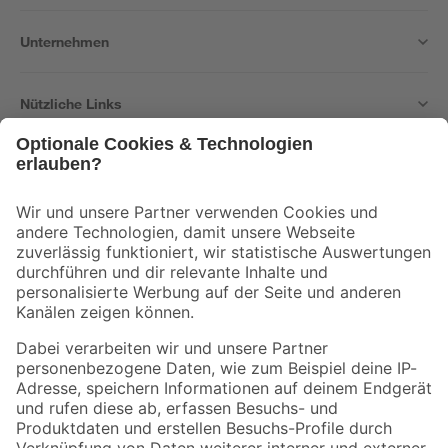
Unternehmen
Nützliche Links
Bleib auf dem Laufenden mit unserem Newsletter
Der toom Newsletter: Keine Angebote und Aktionen mehr verpassen!
Zur Newsletter Anmeldung
Folge uns
Zahlungsarten
Versandarten