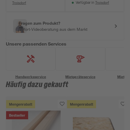
Troisdorf
Troisdorf
Verfügbar in
Fragen zum Produkt?
Sofort-Videoberatung aus dem Markt
Unsere passenden Services
Handwerksservice
Mietgeräteservice
Miettra
Häufig dazu gekauft
Mengenrabatt
Mengenrabatt
Bestseller