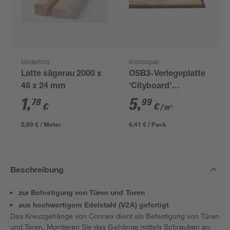
binderholz
Kronospan
Latte sägerau 2000 x
OSB3-Verlegeplatte
48 x 24 mm
'Cityboard'
ungeschliffen 1690 x
1
,
5
,
78
99
€
€
/ m²
634 x 12 mm
0,89 € / Meter
6,41 € / Pack
Beschreibung
zur Befestigung von Türen und Toren
aus hochwertigem Edelstahl (V2A) gefertigt
Das Kreuzgehänge von Connex dient als Befestigung von Türen
und Toren. Montieren Sie das Gehänge mittels Schrauben an