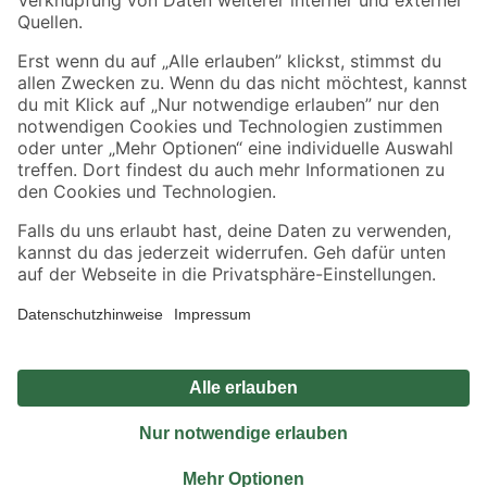
Sicher einkaufen
Jetzt die toom-App herunterladen
Alle Preisangaben in EUR inkl. gesetzl. MwSt.. Die dargestellten Angebote sind unter
Umständen nicht in allen Märkten verfügbar. Die angegebenen Verfügbarkeiten beziehen
sich auf den unter "Mein Markt" ausgewählten toom Baumarkt. Alle Angebote und
Produkte nur solange der Vorrat reicht.
*Paketversand ab 59 € versandkostenfrei, gilt nicht für Artikel mit Speditionsversand, hier
fallen zusätzliche Versandkosten an.
Datenschutz
Privatsphäre
Impressum
AGB
Nutzungsbedingungen
Widerrufsrecht
Vertrag widerrufen
Barrierefreiheit
© 2026 toom Baumarkt GmbH