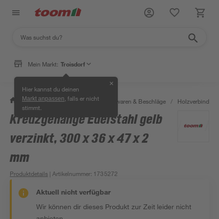
Mein Markt:
Troisdorf
✕
Hier kannst du deinen
, falls er nicht
Markt anpassen
/
Werkstatt & Maschinen
/
Eisenwaren & Beschläge
/
Holzverbinder 
stimmt.
Kreuzgehänge Edelstahl gelb
verzinkt, 300 x 36 x 47 x 2
mm
Produktdetails
| Artikelnummer
:
1735272
Aktuell nicht verfügbar
Wir können dir dieses Produkt zur Zeit leider nicht
anbieten.