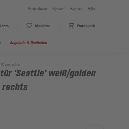
Vorteilskarte
Kontakt
Karriere
Hilfe
Konto
Merkliste
Warenkorb
e
Angebote & Neuheiten
210 cm rechts
ür 'Seattle' weiß/golden
 rechts