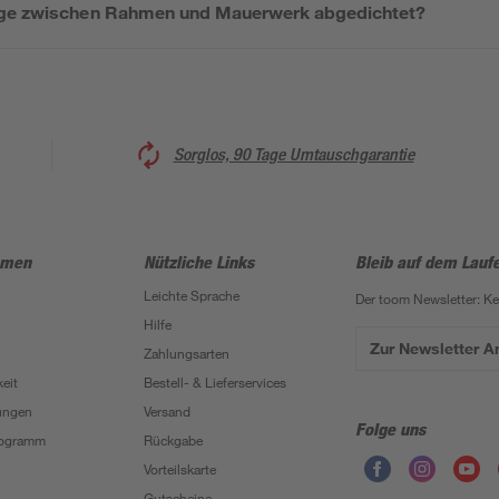
uge zwischen Rahmen und Mauerwerk abgedichtet?
Sorglos, 90 Tage Umtauschgarantie
hmen
Nützliche Links
Bleib auf dem Lauf
Leichte Sprache
Der toom Newsletter: K
Hilfe
Zur Newsletter 
Zahlungsarten
eit
Bestell- & Lieferservices
ungen
Versand
Folge uns
Programm
Rückgabe
Vorteilskarte
Gutscheine