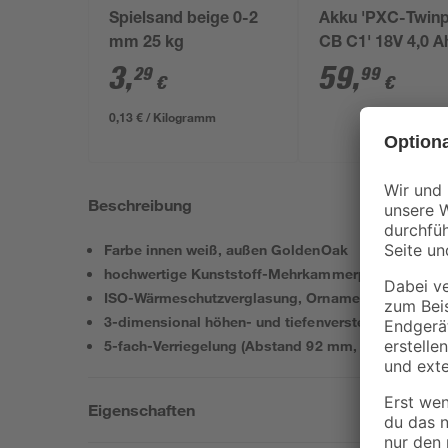
Spielsand beige 0-2
Akku 'PXC-Twin
mm 25 kg
CB C1' 18V 4,0 A
Stück
3
,
59
,
29
99
€
€
0,13 € / Kilogramm
Beschreibung
Farbe innen weiß, außen GoldenOak
hochwertige Kunststoff-Mehrkammerprofile
ISO-Wärmeschutzverglasung, Ornament 504
3-dimensional höhen- und tiefenverstellbar Türbän
5-fach-Verriegelung (Abstand 92 mm, Schlossnus
Eigenschaften