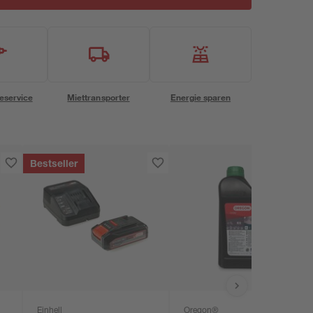
eservice
Miettransporter
Energie sparen
Bestseller
Einhell
Oregon®