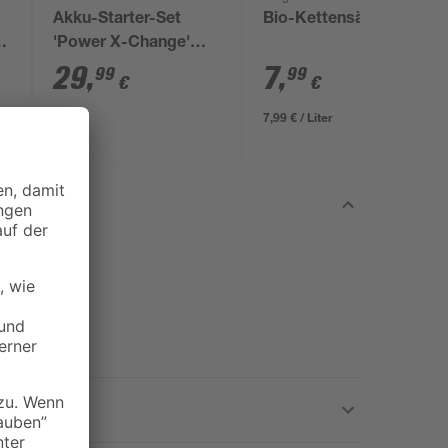
Akku-Starter-Set
Bio-Kettensägenöl 1 l
'Power X-Change'
t
Ladegerät und Akku
29
,
7
,
99
99
€
€
18 V 2,5 Ah
7,99 € / Liter