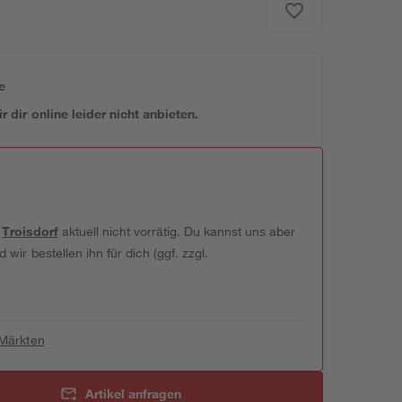
e
 dir online leider nicht anbieten.
t
Troisdorf
aktuell nicht vorrätig. Du kannst uns aber
wir bestellen ihn für dich (ggf. zzgl.
 Märkten
Artikel anfragen