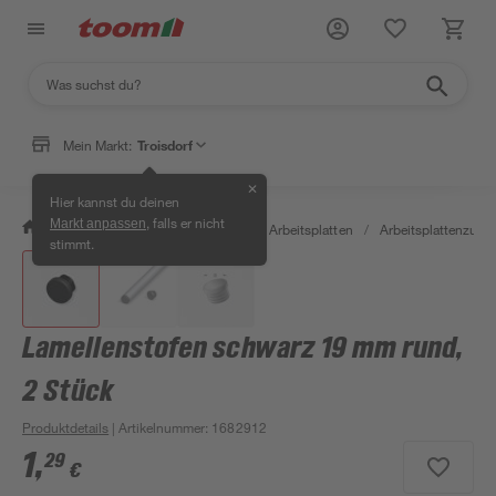
Mein Markt:
Troisdorf
✕
Hier kannst du deinen
, falls er nicht
Markt anpassen
/
Bauen & Renovieren
/
Holz
/
Arbeitsplatten
/
Arbeitsplattenzube
stimmt.
Lamellenstofen schwarz 19 mm rund,
2 Stück
Produktdetails
| Artikelnummer
:
1682912
1
,
29
€