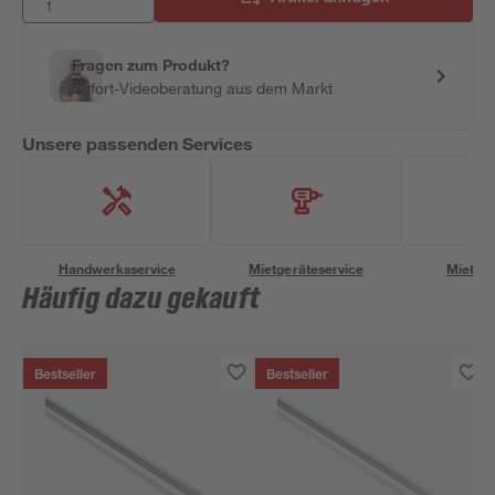
Fragen zum Produkt?
Sofort-Videoberatung aus dem Markt
Unsere passenden Services
Handwerksservice
Mietgeräteservice
Miettra
Häufig dazu gekauft
Bestseller
Bestseller