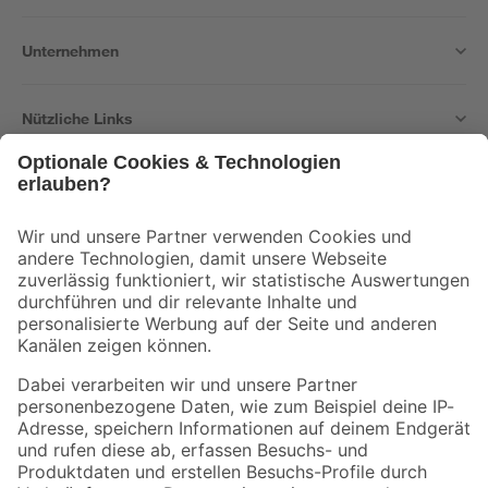
Unternehmen
Nützliche Links
Bleib auf dem Laufenden mit unserem Newsletter
Der toom Newsletter: Keine Angebote und Aktionen mehr verpassen!
Zur Newsletter Anmeldung
Folge uns
Zahlungsarten
Versandarten