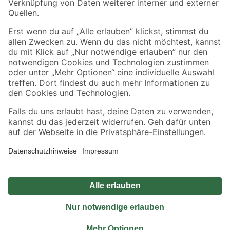
Sicher einkaufen
Jetzt die toom-App herunterladen
Alle Preisangaben in EUR inkl. gesetzl. MwSt.. Die dargestellten Angebote sind unter
Umständen nicht in allen Märkten verfügbar. Die angegebenen Verfügbarkeiten beziehen
sich auf den unter "Mein Markt" ausgewählten toom Baumarkt. Alle Angebote und
Produkte nur solange der Vorrat reicht.
*Paketversand ab 59 € versandkostenfrei, gilt nicht für Artikel mit Speditionsversand, hier
fallen zusätzliche Versandkosten an.
Datenschutz
Privatsphäre
Impressum
AGB
Nutzungsbedingungen
Widerrufsrecht
Vertrag widerrufen
Barrierefreiheit