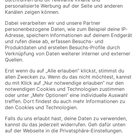
Folge uns
Zahlungsarten
Versandarten
Sicher einkaufen
Jetzt die toom-App herunterladen
Alle Preisangaben in EUR inkl. gesetzl. MwSt.. Die dargestellten Angebote sind unter
Umständen nicht in allen Märkten verfügbar. Die angegebenen Verfügbarkeiten beziehen
sich auf den unter "Mein Markt" ausgewählten toom Baumarkt. Alle Angebote und