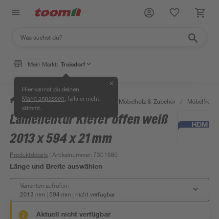
Mein Markt:
Troisdorf
✕
Hier kannst du deinen
, falls er nicht
Markt anpassen
/
Bauen & Renovieren
/
Holz
/
Möbelholz & Zubehör
/
Möbelfront
stimmt.
Lamellentür Kiefer offen weiß
2013 x 594 x 21 mm
Produktdetails
| Artikelnummer
:
7301680
Länge und Breite auswählen
Varianten aufrufen:
2013 mm | 594 mm
|
nicht verfügbar
Aktuell nicht verfügbar