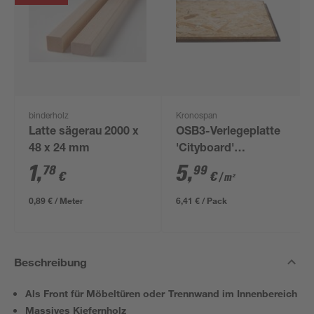
binderholz
Kronospan
Latte sägerau 2000 x
OSB3-Verlegeplatte
48 x 24 mm
'Cityboard'
ungeschliffen 1690 x
1
,
5
,
78
99
€
€
/ m²
634 x 12 mm
0,89 € / Meter
6,41 € / Pack
Beschreibung
Als Front für Möbeltüren oder Trennwand im Innenbereich
Massives Kiefernholz