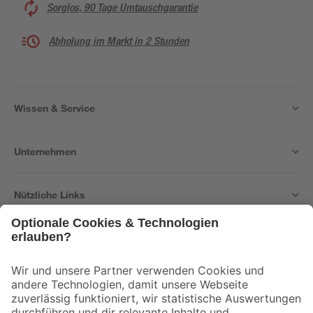
Sorglos, 90 Tage Umtauschgarantie
Abholung im Markt in 2 Stunden
Wissen & Service
Unternehmen
Nützliche Links
Bleib auf dem Laufenden mit unserem Newsletter
Der toom Newsletter: Keine Angebote und Aktionen mehr verpassen!
Zur Newsletter Anmeldung