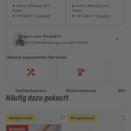
Keine Lieferung nach
Keine Lieferung nach
Hause
Hause
Troisdorf
Troisdorf
Verfügbar in
Verfügbar in
Fragen zum Produkt?
Sofort-Videoberatung aus dem Markt
Unsere passenden Services
Handwerksservice
Mietgeräteservice
Miettra
Häufig dazu gekauft
Mengenrabatt
Mengenrabatt
Bestseller