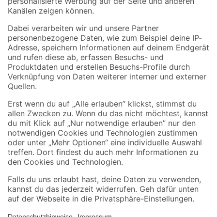
Folge uns
Zahlungsarten
Versandarten
Sicher einkaufen
Jetzt die toom-App herunterladen
Alle Preisangaben in EUR inkl. gesetzl. MwSt.. Die dargestellten Angebote sind unter
Umständen nicht in allen Märkten verfügbar. Die angegebenen Verfügbarkeiten beziehen
sich auf den unter "Mein Markt" ausgewählten toom Baumarkt. Alle Angebote und
Produkte nur solange der Vorrat reicht.