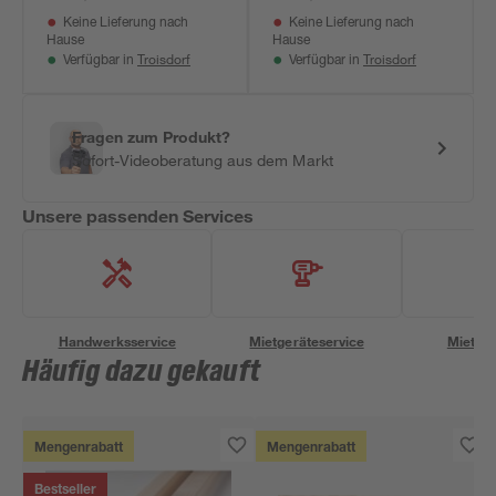
Keine Lieferung nach
Keine Lieferung nach
Hause
Hause
Troisdorf
Troisdorf
Verfügbar in
Verfügbar in
Fragen zum Produkt?
Sofort-Videoberatung aus dem Markt
Unsere passenden Services
Handwerksservice
Mietgeräteservice
Miettra
Häufig dazu gekauft
Mengenrabatt
Mengenrabatt
Bestseller