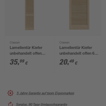
Classen
Classen
Lamellentür Kiefer
Lamellentür Kiefer
unbehandelt offen
unbehandelt offen 690
2013 x 494 mm
x 494 mm
35
,
20
,
99
49
€
€
5 Jahre Garantie auf toom Eigenmarken
Sorglos, 90 Tage Umtauschgarantie