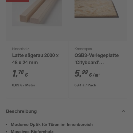
binderholz
Kronospan
Latte sägerau 2000 x
OSB3-Verlegeplatte
48 x 24 mm
'Cityboard'
ungeschliffen 1690 x
1
,
5
,
78
99
€
€
/ m²
634 x 12 mm
0,89 € / Meter
6,41 € / Pack
Beschreibung
Moderne Optik für Türen im Innenbereich
Massives Kiefernholz