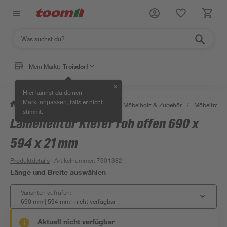
Mein Markt:
Troisdorf
✕
Hier kannst du deinen
, falls er nicht
Markt anpassen
/
Bauen & Renovieren
/
Holz
/
Möbelholz & Zubehör
/
Möbelfront
stimmt.
Lamellentür Kiefer roh offen 690 x
594 x 21 mm
Produktdetails
| Artikelnummer
:
7301382
Länge und Breite auswählen
Varianten aufrufen:
690 mm | 594 mm
|
nicht verfügbar
Aktuell nicht verfügbar