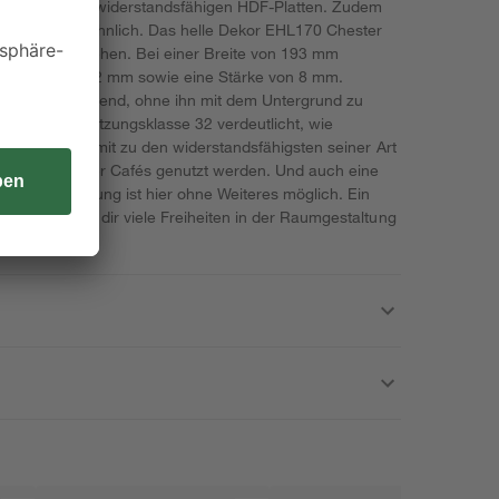
en besteht aus widerstandsfähigen HDF-Platten. Zudem
sonders ansehnlich. Das helle Dekor EHL170 Chester
 im Handumdrehen. Bei einer Breite von 193 mm
änge von 1.292 mm sowie eine Stärke von 8 mm.
fach schwimmend, ohne ihn mit dem Untergrund zu
Nerven. Die Nutzungsklasse 32 verdeutlicht, wie
. Er gehört somit zu den widerstandsfähigsten seiner Art
äden, Büros oder Cafés genutzt werden. Und auch eine
Fußbodenheizung ist hier ohne Weiteres möglich. Ein
Laminat gibt dir viele Freiheiten in der Raumgestaltung
ngen stand.