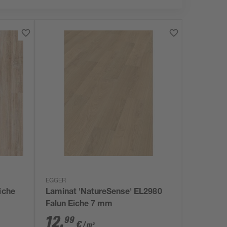
EGGER
iche
Laminat 'NatureSense' EL2980
Falun Eiche 7 mm
12
,
99
€
/ m²