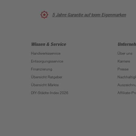
5 Jahre Garantie auf toom Eigenmarken
Wissen & Service
Unterne
Handwerksservice
Über uns
Entsorgungsservice
Karriere
Finanzierung
Presse
Übersicht Ratgeber
Nachhaltigk
Übersicht Märkte
Auszeichn
DIY-Städte-Index 2026
Affiliate-