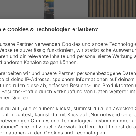
Pattex
Kosche
ofil
Montagekleber
Akustik-Paneel Teak
00 x
'Power' weiß 370 g
2400 x 600 x 21 mm
7
,
62
,
99
49
€
€
/ m²
21,59 € / Kilogramm
89,99 € / Pack
Du bist den ausgetretenen Boden s
gerplatte
Neues? Mit dem Laminat von EGGE
liche Nutzung
Leben ein. Denn dieser Bodenbela
regionaler Forstwirtschaft
unkompliziert und vor allen Dingen
ystem CLIC it!