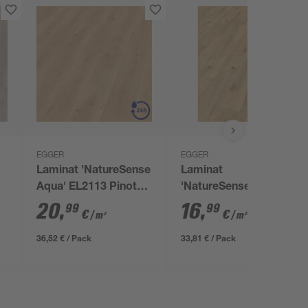
EGGER
EGGER
Laminat 'NatureSense
Laminat
Aqua' EL2113 Pinot
'NatureSense' EL2076
Eiche sand 10 mm
Loja Eiche natur 8 mm
20
,
16
,
99
99
€
€
/ m²
/ m²
36,52 € / Pack
33,81 € / Pack