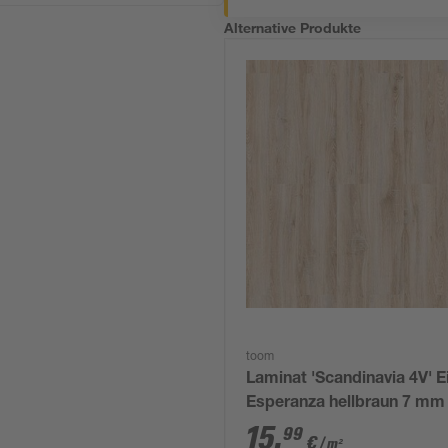
Alternative Produkte
toom
Laminat 'Scandinavia 4V' E
Esperanza hellbraun 7 mm
15
,
99
€
/ m²