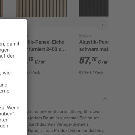
Kosche
Kosche
Akustik-Paneel Eiche
Akustik-Paneel
natur furniert 2400 x
schwarz matt 2400 x
561 x 19 mm
561 x 19 mm
67
,
67
,
16
16
€
€
/ m²
/ m²
89,99 € / Pack
89,99 € / Pack
att und suchst eine unkomplizierte Lösung für etwas
R hauchst du jedem Raum in kürzester Zeit neues
g ist dank des durchdachten Verlege-Systems
 zügig verlegt. Dabei ist das Produkt widerstandsfähig,