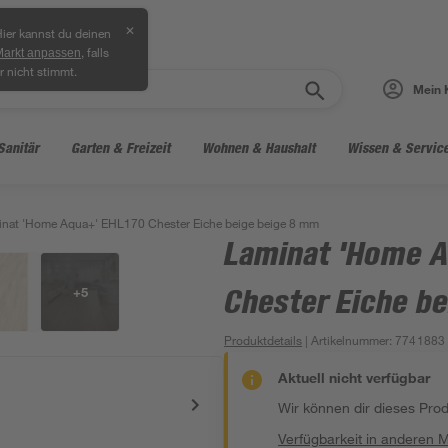
✕
ier kannst du deinen
, falls
Markt anpassen
r nicht stimmt.
Mein 
Sanitär
Garten & Freizeit
Wohnen & Haushalt
Wissen & Servic
nat 'Home Aqua+' EHL170 Chester Eiche beige beige 8 mm
Laminat 'Home A
+
5
Chester Eiche b
Produktdetails
| Artikelnummer
:
7741883
Aktuell nicht verfügbar
Wir können dir dieses Produ
Verfügbarkeit in anderen 