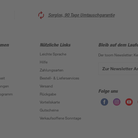
Sorglos, 90 Tage Umtauschgarantie
hmen
Nützliche Links
Bleib auf dem Lauf
Leichte Sprache
Der toom Newsletter: K
Hilfe
Zur Newsletter 
Zahlungsarten
eit
Bestell- & Lieferservices
ungen
Versand
Folge uns
Programm
Rückgabe
Vorteilskarte
Gutscheine
Verkaufsoffene Sonntage