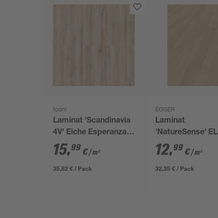
toom
EGGER
Laminat 'Scandinavia
Laminat
4V' Eiche Esperanza
'NatureSense' E
hellbraun 7 mm
Falun Eiche 7 m
15
,
12
,
99
99
€
€
/ m²
/ m²
35,82 € / Pack
32,35 € / Pack