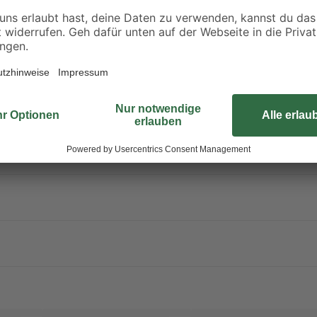
robust und pflegeleicht. Der Bod
wirkt der Landhausdielenboden be
Eiche beige veredelt jeden Raum
besitzen die Komponenten eine L
Verlege den Bodenbelag ganz ein
verbinden. So sparst du Zeit und 
strapazierfähig der Bodenbelag ist
und kann problemlos privat, in L
Nutzung in Kombination mit einer 
Bodenbelag – zahlreiche Optionen: 
und hält dabei so einigen Belastu