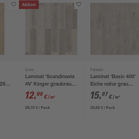
Aktion
toom
Parador
Laminat 'Scandinavia
Laminat 'Basic 400'
L2980
4V' Kinger graubraun
Eiche natur grau
m
7 mm
braun 8 mm
12
,
15
,
99
97
€
€
/ m²
/ m²
29,10 € / Pack
39,82 € / Pack