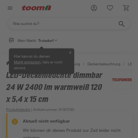
Mein Markt:
Troisdorf
✕
Hier kannst du deinen
, falls er nicht
Markt anpassen
/
Wohnen & Haushalt
/
Beleuchtung
/
Deckenbeleuchtung
/
LED-P
stimmt.
LED-Deckenleuchte dimmbar
24 W 2400 lm warmweiß 120
x 5,4 x 15 cm
Produktdetails
| Artikelnummer
:
9190780
Aktuell nicht verfügbar
Wir können dir dieses Produkt zur Zeit leider nicht
anbieten.