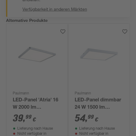
Verfügbarkeit in anderen Märkten
Alternative Produkte
Paulmann
Paulmann
LED-Panel 'Atria' 16
LED-Panel dimmbar
W 2000 lm
24 W 1500 lm
warmweiß 29,3 x 2,8
warmweiß 30 x 2 x
39
,
54
,
99
99
€
€
x 29,3 cm
30 cm
Lieferung nach Hause
Lieferung nach Hause
Nicht verfügbar in
Nicht verfügbar in