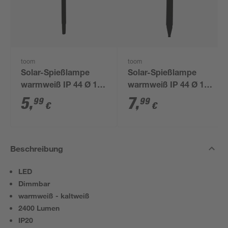
toom
toom
Solar-Spießlampe
Solar-Spießlampe
warmweiß IP 44 Ø 10
warmweiß IP 44 Ø 15
x 39 cm
x 44 cm
5
,
7
,
99
99
€
€
Beschreibung
LED
Dimmbar
warmweiß - kaltweiß
2400 Lumen
IP20