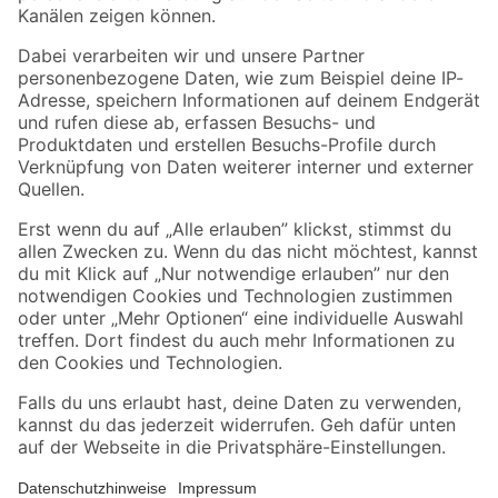
Folge uns
Zahlungsarten
Versandarten
Sicher einkaufen
Jetzt die toom-App herunterladen
Alle Preisangaben in EUR inkl. gesetzl. MwSt.. Die dargestellten Angebote sind unter
Umständen nicht in allen Märkten verfügbar. Die angegebenen Verfügbarkeiten beziehen
sich auf den unter "Mein Markt" ausgewählten toom Baumarkt. Alle Angebote und
Produkte nur solange der Vorrat reicht.