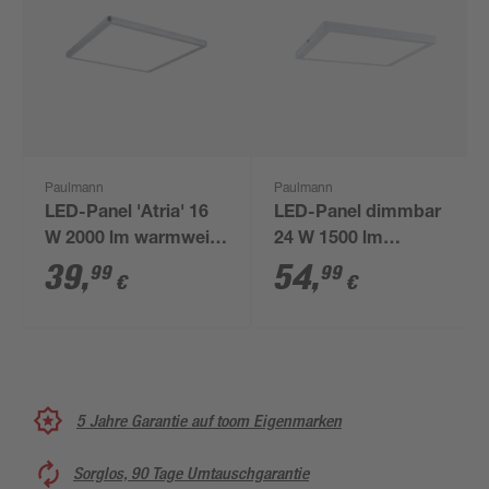
Paulmann
Paulmann
LED-Panel 'Atria' 16
LED-Panel dimmbar
W 2000 lm warmweiß
24 W 1500 lm
29,3 x 2,8 x 29,3 cm
warmweiß 30 x 2 x 30
39
,
54
,
99
99
€
€
cm
5 Jahre Garantie auf toom Eigenmarken
Sorglos, 90 Tage Umtauschgarantie