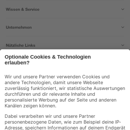
Wissen & Service
Unternehmen
Nützliche Links
Bleib auf dem Laufenden mit unserem Newsletter
Der toom Newsletter: Keine Angebote und Aktionen mehr verpassen!
Zur Newsletter Anmeldung
Folge uns