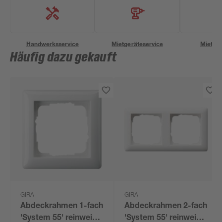
Handwerksservice
Mietgeräteservice
Miettra
Häufig dazu gekauft
GIRA
GIRA
Abdeckrahmen 1-fach
Abdeckrahmen 2-fach
'System 55' reinweiß
'System 55' reinweiß