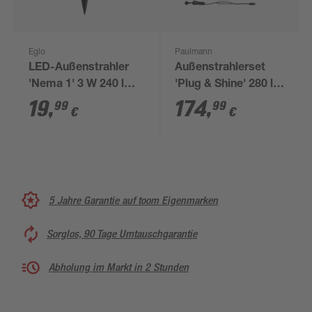
Eglo
Paulmann
LED-Außenstrahler
Außenstrahlerset
'Nema 1' 3 W 240 lm
'Plug & Shine' 280 lm
warmweiß IP 44
warmweiß IP 67 Ø 5,2
19
,
174
,
99
99
€
€
x 29 cm 3 Stück
5 Jahre Garantie auf toom Eigenmarken
Sorglos, 90 Tage Umtauschgarantie
Abholung im Markt in 2 Stunden