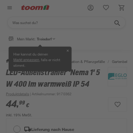
Mein Markt:
Troisdorf
✕
Hier kannst du deinen
, falls er nicht
Markt anpassen
/
Garten & Freizeit
/
Gartendekoration & Pflanzgefäße
/
Gartenbeleu
stimmt.
LED-Außenstrahler 'Nema 1' 5
W 400 lm warmweiß IP 54
Produktdetails
| Artikelnummer
:
9170362
44
,
99
€
inkl. 19% MwSt.
Lieferung nach Hause