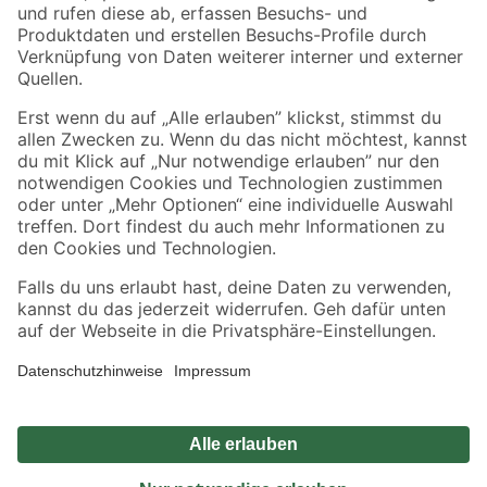
Zahlungsarten
Versandarten
Sicher einkaufen
Jetzt die toom-App herunterladen
Alle Preisangaben in EUR inkl. gesetzl. MwSt.. Die dargestellten Angebote sind unter
Umständen nicht in allen Märkten verfügbar. Die angegebenen Verfügbarkeiten beziehen
sich auf den unter "Mein Markt" ausgewählten toom Baumarkt. Alle Angebote und
Produkte nur solange der Vorrat reicht.
*Paketversand ab 59 € versandkostenfrei, gilt nicht für Artikel mit Speditionsversand, hier
fallen zusätzliche Versandkosten an.
Datenschutz
Privatsphäre
Impressum
AGB
Nutzungsbedingungen
Widerrufsrecht
Vertrag widerrufen