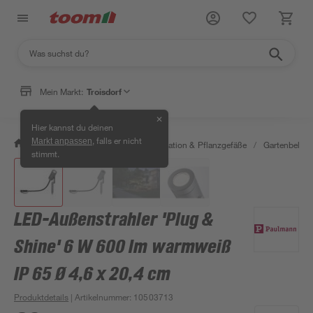
Mein Markt:
Troisdorf
✕
Hier kannst du deinen
, falls er nicht
Markt anpassen
/
Garten & Freizeit
/
Gartendekoration & Pflanzgefäße
/
Gartenbeleu
stimmt.
LED-Außenstrahler 'Plug &
Shine' 6 W 600 lm warmweiß
IP 65 Ø 4,6 x 20,4 cm
Produktdetails
| Artikelnummer
:
10503713