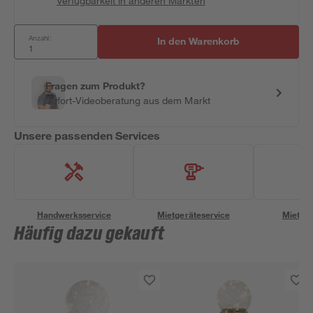
Verfügbarkeit in anderen Märkten
Anzahl:
In den Warenkorb
Fragen zum Produkt?
Sofort-Videoberatung aus dem Markt
Unsere passenden Services
Handwerksservice
Mietgeräteservice
Miettra
Häufig dazu gekauft