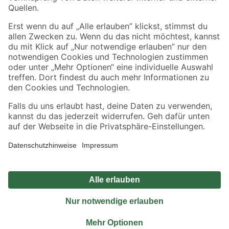
Sicher einkaufen
Jetzt die toom-App herunterladen
Alle Preisangaben in EUR inkl. gesetzl. MwSt.. Die dargestellten Angebote sind unter
Umständen nicht in allen Märkten verfügbar. Die angegebenen Verfügbarkeiten beziehen
sich auf den unter "Mein Markt" ausgewählten toom Baumarkt. Alle Angebote und
Produkte nur solange der Vorrat reicht.
*Paketversand ab 59 € versandkostenfrei, gilt nicht für Artikel mit Speditionsversand, hier
fallen zusätzliche Versandkosten an.
Datenschutz
Privatsphäre
Impressum
AGB
Nutzungsbedingungen
Widerrufsrecht
Vertrag widerrufen
Barrierefreiheit
© 2026 toom Baumarkt GmbH