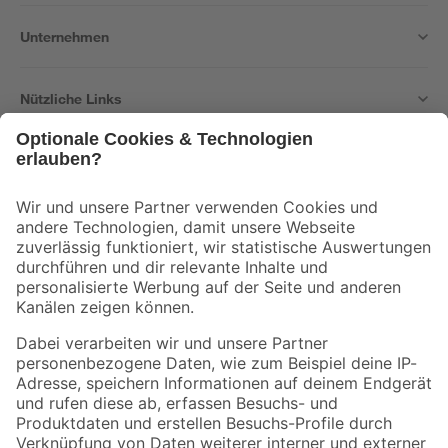
Unternehmen
Nützliche Links
Bleib auf dem Laufenden mit unserem Newsletter
Der toom Newsletter: Keine Angebote und Aktionen mehr verpassen!
Zur Newsletter Anmeldung
Folge uns
Zahlungsarten
Versandarten