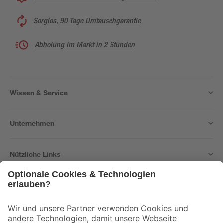
Sorglos, 90 Tage Umtauschgarantie
Abholung im Markt in 2 Stunden
Wissen & Service
Unternehmen
Nützliche Links
Bleib auf dem Laufenden mit unserem Newsletter
Der toom Newsletter: Keine Angebote und Aktionen mehr verpassen!