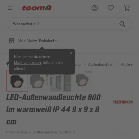
Mein Markt:
Troisdorf
✕
Hier kannst du deinen
, falls er nicht
Markt anpassen
/
Wohnen & Haushalt
/
Beleuchtung
/
Außenleuchten
/
Außen-Wa
stimmt.
LED-Außenwandleuchte 800
lm warmweiß IP 44 9 x 9 x 8
cm
Produktdetails
| Artikelnummer
:
9290538