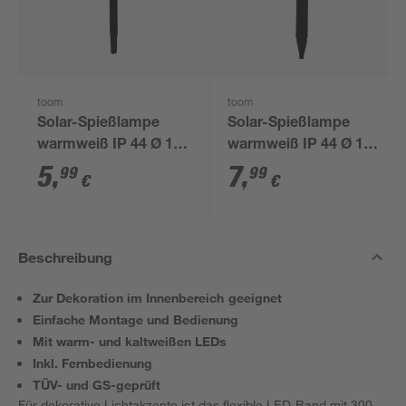
toom
toom
Solar-Spießlampe
Solar-Spießlampe
warmweiß IP 44 Ø 10
warmweiß IP 44 Ø 15
x 39 cm
x 44 cm
5
,
7
,
99
99
€
€
Beschreibung
Zur Dekoration im Innenbereich geeignet
Einfache Montage und Bedienung
Mit warm- und kaltweißen LEDs
Inkl. Fernbedienung
TÜV- und GS-geprüft
Für dekorative Lichtakzente ist das flexible LED-Band mit 300