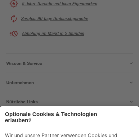
5 Jahre Garantie auf toom Eigenmarken
Sorglos, 90 Tage Umtauschgarantie
Abholung im Markt in 2 Stunden
Wissen & Service
Unternehmen
Nützliche Links
Bleib auf dem Laufenden mit unserem Newsletter
Der toom Newsletter: Keine Angebote und Aktionen mehr verpassen!