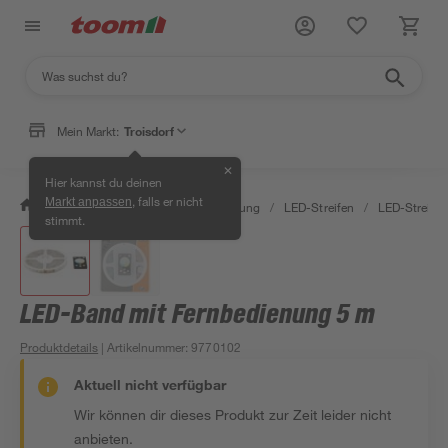
Mein Markt:
Troisdorf
✕
Hier kannst du deinen
, falls er nicht
Markt anpassen
/
Wohnen & Haushalt
/
Beleuchtung
/
LED-Streifen
/
LED-Streife
stimmt.
LED-Band mit Fernbedienung 5 m
Produktdetails
| Artikelnummer
:
9770102
Aktuell nicht verfügbar
Wir können dir dieses Produkt zur Zeit leider nicht
anbieten.