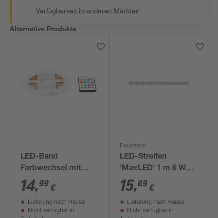
Verfügbarkeit in anderen Märkten
Alternative Produkte
Paulmann
LED-Band
LED-Streifen
Farbwechsel mit
'MaxLED' 1 m 6 W
Fernbedienung 3 m
550 lm warmweiß,
14
,
15
,
99
69
€
€
silber
Lieferung nach Hause
Lieferung nach Hause
Nicht verfügbar in
Nicht verfügbar in