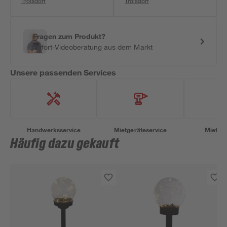
Troisdorf
Troisdorf
Fragen zum Produkt?
Sofort-Videoberatung aus dem Markt
Unsere passenden Services
Handwerksservice
Mietgeräteservice
Miettra
Häufig dazu gekauft