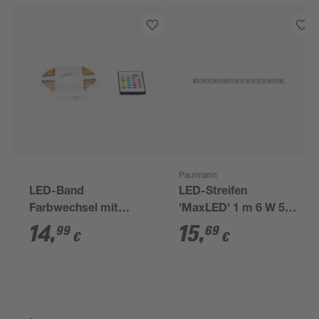
Paulmann
LED-Band
LED-Streifen
Farbwechsel mit
'MaxLED' 1 m 6 W 550
Fernbedienung 3 m
lm warmweiß, silber
14
,
15
,
99
69
€
€