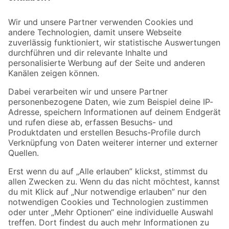
Bleib auf dem Laufenden mit unserem Newsletter
Der toom Newsletter: Keine Angebote und Aktionen mehr verpassen!
Zur Newsletter Anmeldung
Folge uns
Zahlungsarten
Versandarten
Sicher einkaufen
Jetzt die toom-App herunterladen