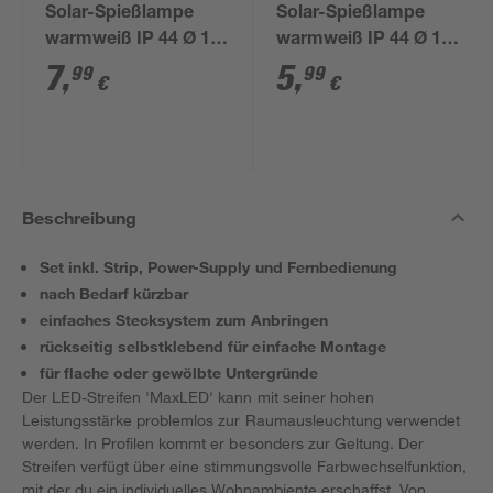
Solar-Spießlampe
Solar-Spießlampe
warmweiß IP 44 Ø 15
warmweiß IP 44 Ø 10
x 44 cm
x 39 cm
7
,
5
,
99
99
€
€
Beschreibung
Set inkl. Strip, Power-Supply und Fernbedienung
nach Bedarf kürzbar
einfaches Stecksystem zum Anbringen
rückseitig selbstklebend für einfache Montage
für flache oder gewölbte Untergründe
Der LED-Streifen 'MaxLED' kann mit seiner hohen
Leistungsstärke problemlos zur Raumausleuchtung verwendet
werden. In Profilen kommt er besonders zur Geltung. Der
Streifen verfügt über eine stimmungsvolle Farbwechselfunktion,
mit der du ein individuelles Wohnambiente erschaffst. Von