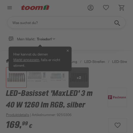
Mein Markt:
Troisdorf
✕
Hier kannst du deinen
, falls er nicht
Markt anpassen
/
Wohnen & Haushalt
/
Beleuchtung
/
LED-Streifen
/
LED-Streife
stimmt.
+
2
LED-Basisset 'MaxLED' 3 m
40 W 1260 lm RGB, silber
Produktdetails
| Artikelnummer
:
9250306
169
,
99
€