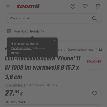
Mein Markt:
Troisdorf
✕
Hier kannst du deinen
, falls er nicht
Markt anpassen
/
Wohnen & Haushalt
/
Beleuchtung
/
Deckenbeleuchtung
/
LED-P
stimmt.
LED-Deckenleuchte 'Flame' 11
W 1000 lm warmweiß Ø 15,7 x
3,6 cm
Produktdetails
| Artikelnummer
:
9880177
27
,
99
€
inkl. 19% MwSt.