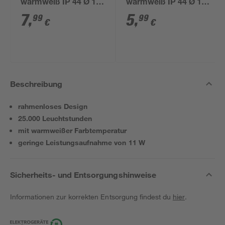
warmweiß IP 44 Ø 15
warmweiß IP 44 Ø 10
x 44 cm
x 39 cm
7
,
5
,
99
99
€
€
Beschreibung
rahmenloses Design
25.000 Leuchtstunden
mit warmweißer Farbtemperatur
geringe Leistungsaufnahme von 11 W
Sicherheits- und Entsorgungshinweise
Informationen zur korrekten Entsorgung findest du
hier
.