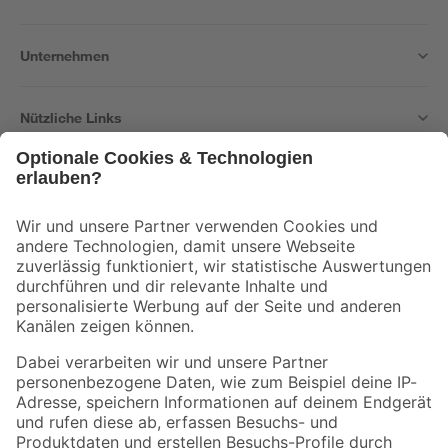
Unternehmen
Nützliche Links
Bleib auf dem Laufenden mit unserem Newsletter
Der toom Newsletter: Keine Angebote und Aktionen mehr verpassen!
Zur Newsletter Anmeldung
Folge uns
Zahlungsarten
Versandarten