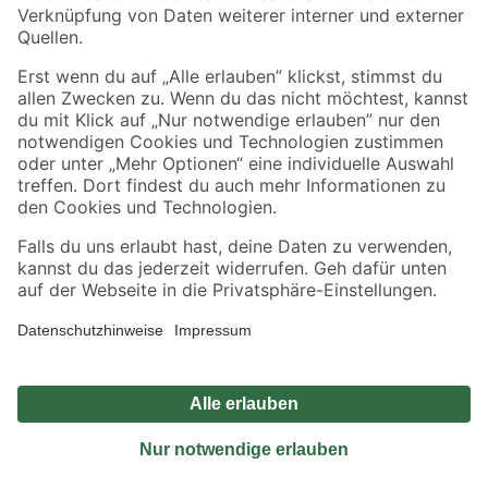
Sicher einkaufen
Jetzt die toom-App herunterladen
Alle Preisangaben in EUR inkl. gesetzl. MwSt.. Die dargestellten Angebote sind unter
Umständen nicht in allen Märkten verfügbar. Die angegebenen Verfügbarkeiten beziehen
sich auf den unter "Mein Markt" ausgewählten toom Baumarkt. Alle Angebote und
Produkte nur solange der Vorrat reicht.
*Paketversand ab 59 € versandkostenfrei, gilt nicht für Artikel mit Speditionsversand, hier
fallen zusätzliche Versandkosten an.
Datenschutz
Privatsphäre
Impressum
AGB
Nutzungsbedingungen
Widerrufsrecht
Vertrag widerrufen
Barrierefreiheit