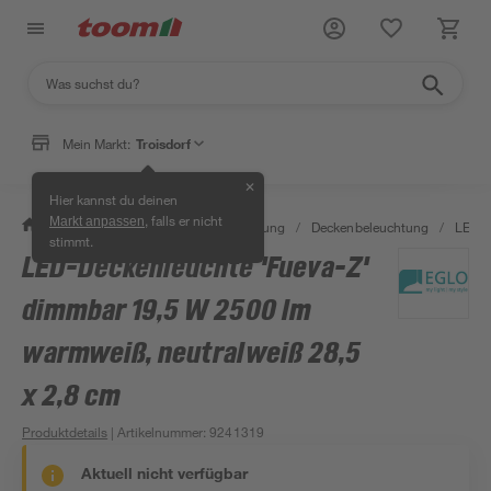
Mein Markt:
Troisdorf
✕
Hier kannst du deinen
, falls er nicht
Markt anpassen
/
Wohnen & Haushalt
/
Beleuchtung
/
Deckenbeleuchtung
/
LED-P
stimmt.
LED-Deckenleuchte 'Fueva-Z'
dimmbar 19,5 W 2500 lm
warmweiß, neutralweiß 28,5
x 2,8 cm
Produktdetails
| Artikelnummer
:
9241319
Aktuell nicht verfügbar