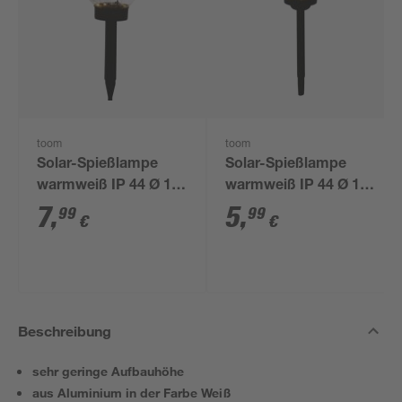
toom
toom
Solar-Spießlampe
Solar-Spießlampe
warmweiß IP 44 Ø 15
warmweiß IP 44 Ø 10
x 44 cm
x 39 cm
7
,
5
,
99
99
€
€
Beschreibung
sehr geringe Aufbauhöhe
aus Aluminium in der Farbe Weiß