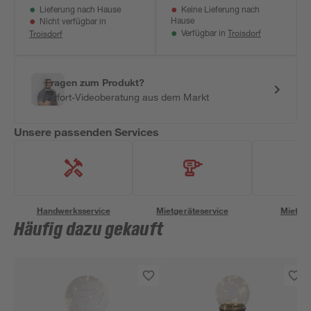
Lieferung nach Hause
Keine Lieferung nach
2,5 cm
Hause
Nicht verfügbar in
Troisdorf
Troisdorf
Verfügbar in
Fragen zum Produkt?
Sofort-Videoberatung aus dem Markt
Unsere passenden Services
Handwerksservice
Mietgeräteservice
Miettra
Häufig dazu gekauft