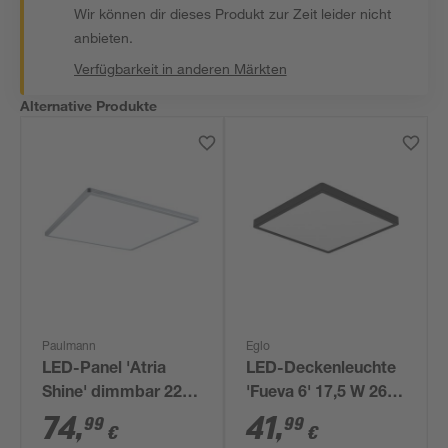
Wir können dir dieses Produkt zur Zeit leider nicht
anbieten.
Verfügbarkeit in anderen Märkten
Alternative Produkte
Paulmann
Eglo
LED-Panel 'Atria
LED-Deckenleuchte
Shine' dimmbar 22 W
'Fueva 6' 17,5 W 2600
2700 lm neutralweiß
lm warmweiß bis
74
,
41
,
99
99
€
€
42 x 2,8 x 42 cm
tageslichtweiß 39 x