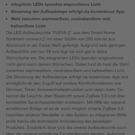
integrierte LEDs spenden angenehmes Licht
Steuerung der Aufbaulampe erfolgt via kostenloser App
Wahl zwischen warmweißem, neutralweißem und
kaltweißem Licht
Die LED Aufbauleuchte 'FUEVA-Z' aus dem Smart Home
Sortiment connect.Z mit einer Größe von 285 mm ist aus
Aluminium in der Farbe Weiß gefertigt. Aufgrund sehr geringen
Aufbauhöhe von nur 28 mm fügt sie sich gut in deine
Wohnräume ein. Die integrierten LEDs spenden angenehmes
Licht ganz nach deinen Wünschen. Dabei hast du hast die Wahl
zwischen warmweißem, neutralweißem und kaltweißem Licht.
Die Steuerung der Aufbaulampe erfolgt via kostenloser App und
ermöglicht dir den Zugriff auf weitere Komfortfunktionen wie
Dimmen, Timer, Anwesenheitssimulation und vielen mehr. Du
kannst die Leuchte über Bluetooth sowie ZigBee 3.0 und über
kompatible Sprachassistenten ansteuern. Mit Hilfe der separat
erhältlichen Bridge ist es dir auch möglich smarte ZigBee 3.0
Leuchten anderer Hersteller in das System zu integrieren (Bitte
prüfe hierzu die technische Anforderung des jeweiligen
Produkts). Zusätzlich lässt sich die smarte Aufbauleuchte auch
über die separat erhältliche Fernbedienung steuern. Aufgrund