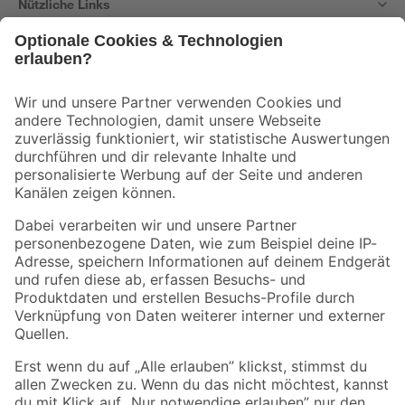
Nützliche Links
Bleib auf dem Laufenden mit unserem Newsletter
Der toom Newsletter: Keine Angebote und Aktionen mehr verpassen!
Zur Newsletter Anmeldung
Folge uns
Zahlungsarten
Versandarten
Sicher einkaufen