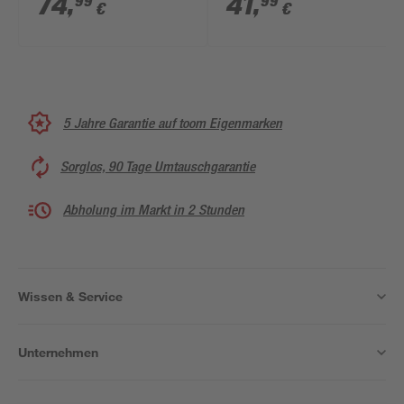
74
,
41
,
99
99
€
€
42 x 2,8 x 42 cm
tageslichtweiß 39 x
2,5 cm
5 Jahre Garantie auf toom Eigenmarken
Sorglos, 90 Tage Umtauschgarantie
Abholung im Markt in 2 Stunden
Wissen & Service
Unternehmen