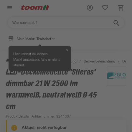
Mein Markt:
Troisdorf
✕
Hier kannst du deinen
, falls er nicht
Markt anpassen
/
Wohnen & Haushalt
/
Beleuchtung
/
Deckenbeleuchtung
/
Decke
stimmt.
LED-Deckenleuchte 'Sileras'
dimmbar 21 W 2500 lm
warmweiß, neutralweiß Ø 45
cm
Produktdetails
| Artikelnummer
:
9241337
Aktuell nicht verfügbar