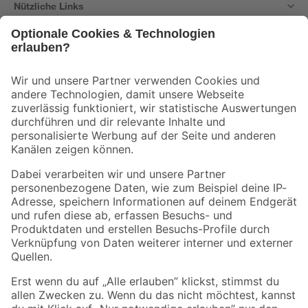
Nützliche Links
Bleib auf dem Laufenden mit unserem Newsletter
Der toom Newsletter: Keine Angebote und Aktionen mehr verpassen!
Zur Newsletter Anmeldung
Folge uns
Zahlungsarten
Versandarten
Sicher einkaufen