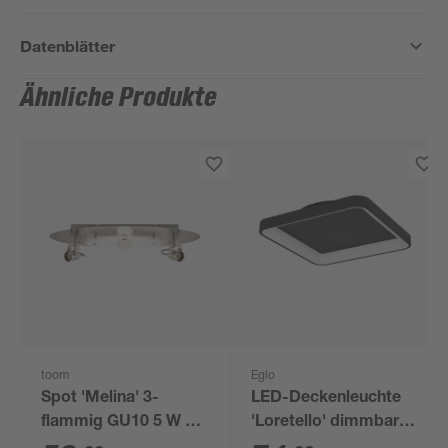
Datenblätter
Ähnliche Produkte
toom
Eglo
Spot 'Melina' 3-
LED-Deckenleuchte
flammig GU10 5 W Ø
'Loretello' dimmbar
52 x 13,5 cm
1440 lm warmweiß