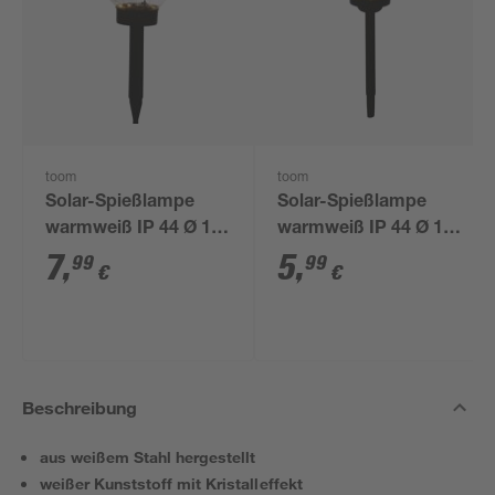
toom
toom
Solar-Spießlampe
Solar-Spießlampe
warmweiß IP 44 Ø 15
warmweiß IP 44 Ø 10
x 44 cm
x 39 cm
7
,
5
,
99
99
€
€
Beschreibung
aus weißem Stahl hergestellt
weißer Kunststoff mit Kristalleffekt