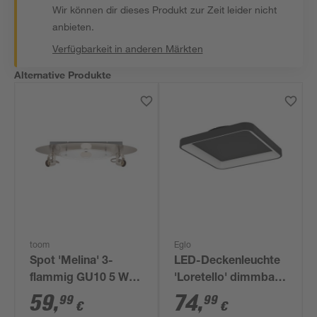
Wir können dir dieses Produkt zur Zeit leider nicht
anbieten.
Verfügbarkeit in anderen Märkten
Alternative Produkte
toom
Eglo
Spot 'Melina' 3-
LED-Deckenleuchte
flammig GU10 5 W Ø
'Loretello' dimmbar
52 x 13,5 cm
1440 lm warmweiß
59
,
74
,
99
99
€
€
bis tageslichtweiß