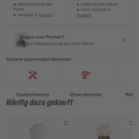
Keine Lieferung nach
Lieferung nach Hause
35 x 7,5 cm
Hause
Nicht verfügbar in
Troisdorf
Troisdorf
Verfügbar in
Fragen zum Produkt?
Sofort-Videoberatung aus dem Markt
Unsere passenden Services
Handwerksservice
Mietgeräteservice
Miettra
Häufig dazu gekauft