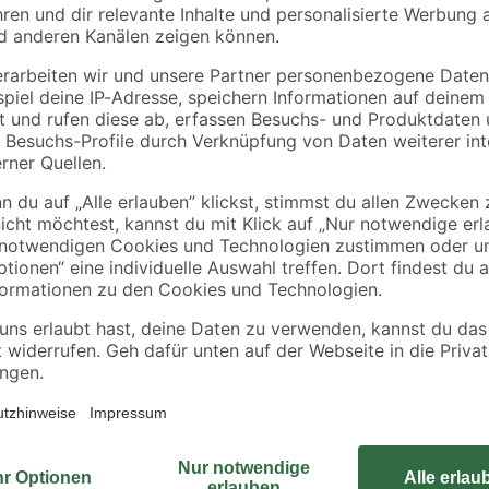
toom
toom
e
Solar-Spießlampe
Solar-
Ø 10
warmweiß IP 44 Ø 20
Außentischlampe
x 54,5 cm
warmweiß IP 44 Ø 2
12
,
9
,
99
99
€
€
x 11,5 cm