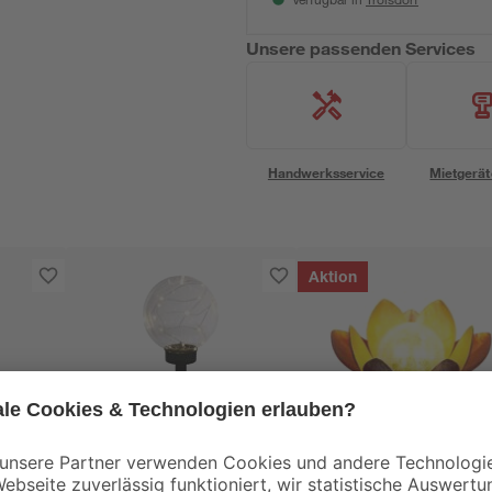
Verfügbar in
Unsere passenden Services
Handwerksservice
Mietgerät
Aktion