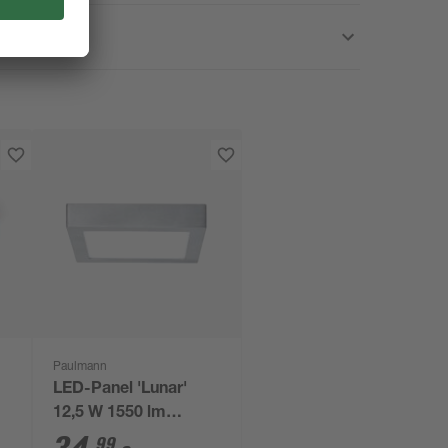
Paulmann
LED-Panel 'Lunar'
12,5 W 1550 lm
,5
warmweiß 22,5 x 3,8 x
99