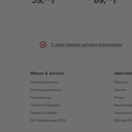
59
,
69
,
€
€
x 40 cm
5 Jahre Garantie auf toom Eigenmarken
Wissen & Service
Unterne
Handwerksservice
Über uns
Entsorgungsservice
Karriere
Finanzierung
Presse
Übersicht Ratgeber
Nachhaltigk
Übersicht Märkte
Auszeichn
DIY-Städte-Index 2026
Affiliate-