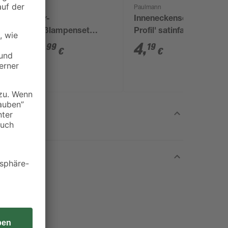
toom
Paulmann
Solar-
Inneneckenset 'Delta
Spießlampenset
Profil' satinfarben 2
7
warmweiß IP 44 7,5 x
Stück
14
,
4
,
99
19
€
€
43 cm 5 Stück