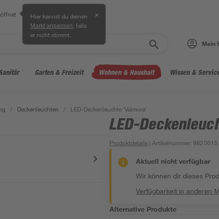
öffnet
✕
Hier kannst du deinen
, falls
Markt anpassen
er nicht stimmt.
Mein 
Sanitär
Garten & Freizeit
Wohnen & Haushalt
Wissen & Servic
ng
/
Deckenleuchten
/
LED-Deckenleuchte 'Valmora'
LED-Deckenleuch
Produktdetails
| Artikelnummer
:
9820015
Aktuell nicht verfügbar
Wir können dir dieses Produ
Verfügbarkeit in anderen 
Alternative Produkte