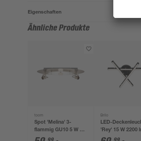
Eigenschaften
Ähnliche Produkte
toom
Brilo
Spot 'Melina' 3-
LED-Deckenleuc
flammig GU10 5 W Ø
'Rey' 15 W 2200 
52 x 13,5 cm
warmweiß 35,5 x
99
99