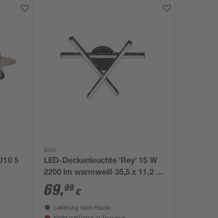
Brilo
U10 5
LED-Deckenleuchte 'Rey' 15 W
2200 lm warmweiß 35,5 x 11,2 x
40 cm
69
,
99
€
Lieferung nach Hause
Troisdorf