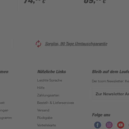
74
,
69
,
€
€
bis tageslichtweiß 35
cm
x 7,5 cm
Sorglos, 90 Tage Umtauschgarantie
hmen
Nützliche Links
Bleib auf dem Lauf
Leichte Sprache
Der toom Newsletter: K
Hilfe
Zur Newsletter 
Zahlungsarten
eit
Bestell- & Lieferservices
ungen
Versand
Folge uns
Programm
Rückgabe
Vorteilskarte