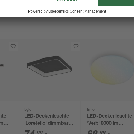
Eglo
Brilo
hte
LED-Deckenleuchte
LED-Deckenleuchte
lm
'Loretello' dimmbar
'Verb' 8000 lm
 11,2
1440 lm warmweiß
neutralweiß Ø 56 x 8
99
99