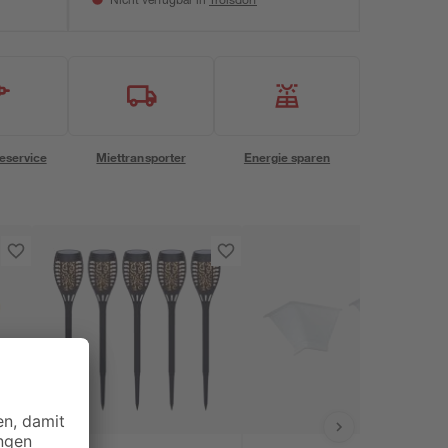
Nicht verfügbar in
eservice
Miettransporter
Energie sparen