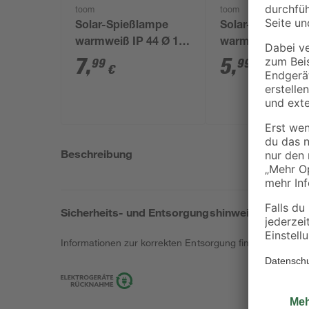
toom
toom
Solar-Spießlampe
Solar-Spießlamp
warmweiß IP 44 Ø 15
warmweiß IP 44 
x 44 cm
x 39 cm
7
,
5
,
99
99
€
€
Beschreibung
Sicherheits- und Entsorgungshinweise
Informationen zur korrekten Entsorgung findest du
hier
.