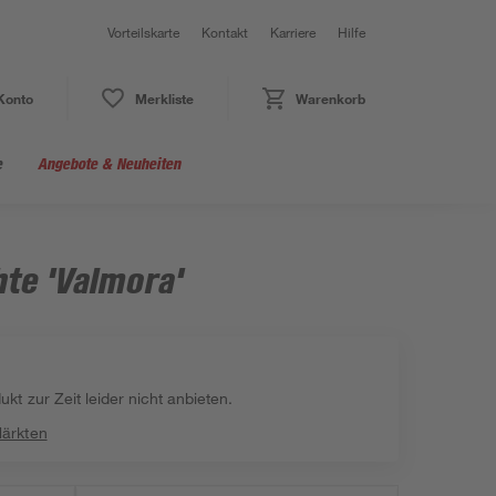
Vorteilskarte
Kontakt
Karriere
Hilfe
Konto
Merkliste
Warenkorb
e
Angebote & Neuheiten
te 'Valmora'
kt zur Zeit leider nicht anbieten.
Märkten