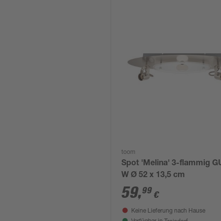
toom
Spot 'Melina' 3-flammig G
W Ø 52 x 13,5 cm
59
,
99
€
Keine Lieferung nach Hause
Troisdorf