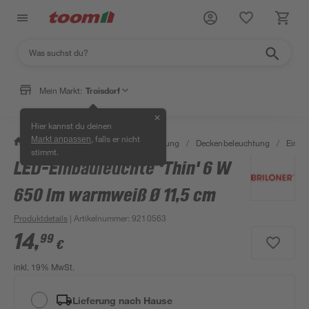
Mein Markt:
Troisdorf
✕
Hier kannst du deinen
, falls er nicht
Markt anpassen
/
Wohnen & Haushalt
/
Beleuchtung
/
Deckenbeleuchtung
/
Einba
stimmt.
LED-Einbauleuchte 'Thin' 6 W
650 lm warmweiß Ø 11,5 cm
Produktdetails
| Artikelnummer
:
9210563
14
,
99
€
inkl. 19% MwSt.
Lieferung nach Hause