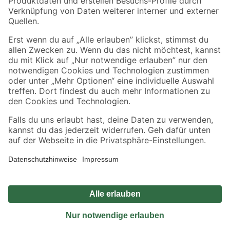
Sicher einkaufen
Jetzt die toom-App herunterladen
Alle Preisangaben in EUR inkl. gesetzl. MwSt.. Die dargestellten Angebote sind unter
Umständen nicht in allen Märkten verfügbar. Die angegebenen Verfügbarkeiten beziehen
sich auf den unter "Mein Markt" ausgewählten toom Baumarkt. Alle Angebote und
Produkte nur solange der Vorrat reicht.
*Paketversand ab 59 € versandkostenfrei, gilt nicht für Artikel mit Speditionsversand, hier
fallen zusätzliche Versandkosten an.
Datenschutz
Privatsphäre
Impressum
AGB
Nutzungsbedingungen
Widerrufsrecht
Vertrag widerrufen
Barrierefreiheit