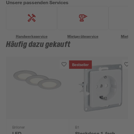
Unsere passenden Services
Handwerksservice
Mietgeräteservice
Miettra
Häufig dazu gekauft
Bestseller
Briloner
B1