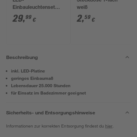
LED-
Steckdose 1-fach
Einbauleuchtenset
weiß
'Thin' 18 W 1950 lm
29
,
2
,
99
59
€
€
warmweiß Ø 11,5 cm
3 Stück
Beschreibung
inkl. LED-Platine
geringes Einbaumaß
Lebensdauer 25.000 Stunden
für Einsatz im Badezimmer geeignet
Sicherheits- und Entsorgungshinweise
Informationen zur korrekten Entsorgung findest du
hier
.