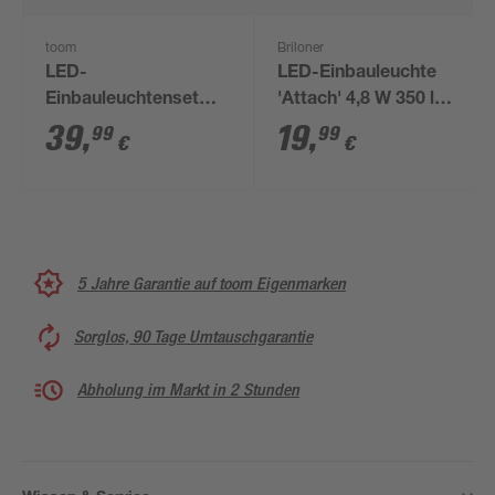
toom
Briloner
LED-
LED-Einbauleuchte
Einbauleuchtenset
'Attach' 4,8 W 350 lm
dimmbar 5 W 350 lm
warmweiß Ø 7,5 cm
39
,
19
,
99
99
€
€
warmweiß Ø 8,6 cm 3
Stück
5 Jahre Garantie auf toom Eigenmarken
Sorglos, 90 Tage Umtauschgarantie
Abholung im Markt in 2 Stunden