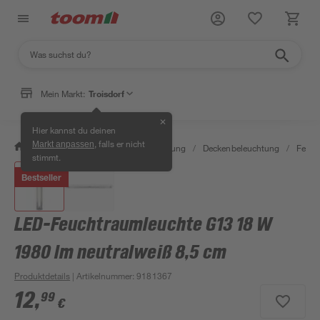
Mein Markt:
Troisdorf
✕
Hier kannst du deinen
, falls er nicht
Markt anpassen
/
Wohnen & Haushalt
/
Beleuchtung
/
Deckenbeleuchtung
/
Feuch
stimmt.
Bestseller
LED-Feuchtraumleuchte G13 18 W
1980 lm neutralweiß 8,5 cm
Produktdetails
| Artikelnummer
:
9181367
12
,
99
€