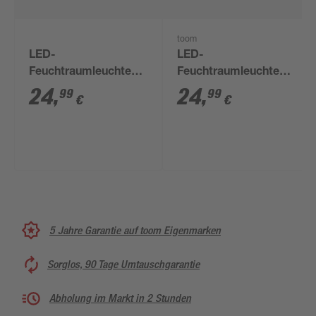
toom
LED-
LED-
Feuchtraumleuchte
Feuchtraumleuchte
G13 18 W 1980 lm
G13 18 W 1980 lm
24
,
24
,
99
99
€
€
neutralweiß 13,5 cm
neutralweiß 10,4 cm
5 Jahre Garantie auf toom Eigenmarken
Sorglos, 90 Tage Umtauschgarantie
Abholung im Markt in 2 Stunden