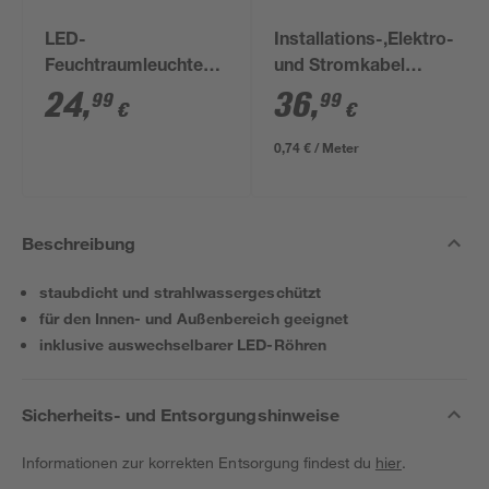
LED-
Installations-,Elektro-
Feuchtraumleuchte
und Stromkabel
G13 18 W 1980 lm
NYM-J 3x1,5mm² 50
24
,
36
,
99
99
€
€
neutralweiß 13,5 cm
m
0,74 € / Meter
Beschreibung
staubdicht und strahlwassergeschützt
für den Innen- und Außenbereich geeignet
inklusive auswechselbarer LED-Röhren
Sicherheits- und Entsorgungshinweise
Informationen zur korrekten Entsorgung findest du
hier
.