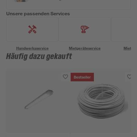
Unsere passenden Services
Handwerksservice
Mietgeräteservice
Miettra
Häufig dazu gekauft
Bestseller