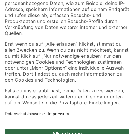
Zahlungsarten
Versandarten
Sicher einkaufen
Jetzt die toom-App herunterladen
Alle Preisangaben in EUR inkl. gesetzl. MwSt.. Die dargestellten Angebote sind unter
Umständen nicht in allen Märkten verfügbar. Die angegebenen Verfügbarkeiten beziehen
sich auf den unter "Mein Markt" ausgewählten toom Baumarkt. Alle Angebote und
Produkte nur solange der Vorrat reicht.
*Paketversand ab 59 € versandkostenfrei, gilt nicht für Artikel mit Speditionsversand, hier
fallen zusätzliche Versandkosten an.
Datenschutz
Privatsphäre
Impressum
AGB