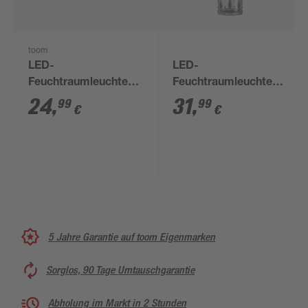
toom
LED-
LED-
Feuchtraumleuchte
Feuchtraumleuchte
G13 18 W 1980 lm
G13 24 W 4800 lm
24
,
31
,
99
99
€
€
neutralweiß 10,4 cm
neutralweiß 10 x 5,8 x
15,8 cm
5 Jahre Garantie auf toom Eigenmarken
Sorglos, 90 Tage Umtauschgarantie
Abholung im Markt in 2 Stunden