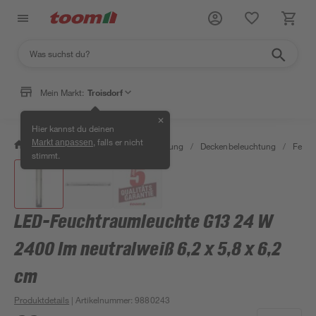
Mein Markt:
Troisdorf
✕
Hier kannst du deinen
, falls er nicht
Markt anpassen
/
Wohnen & Haushalt
/
Beleuchtung
/
Deckenbeleuchtung
/
Feuch
stimmt.
LED-Feuchtraumleuchte G13 24 W
2400 lm neutralweiß 6,2 x 5,8 x 6,2
cm
Produktdetails
| Artikelnummer
:
9880243