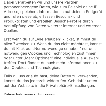
Zahlungsarten
Versandarten
Sicher einkaufen
Jetzt die toom-App herunterladen
Alle Preisangaben in EUR inkl. gesetzl. MwSt.. Die dargestellten Angebote sind unter
Umständen nicht in allen Märkten verfügbar. Die angegebenen Verfügbarkeiten beziehen
sich auf den unter "Mein Markt" ausgewählten toom Baumarkt. Alle Angebote und
Produkte nur solange der Vorrat reicht.
*Paketversand ab 59 € versandkostenfrei, gilt nicht für Artikel mit Speditionsversand, hier
fallen zusätzliche Versandkosten an.