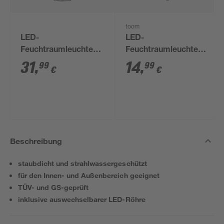
toom
LED-
LED-
Feuchtraumleuchte
Feuchtraumleuchte
G13 24 W 4800 lm
G13 18 W 1980 lm
31
,
14
,
99
99
€
€
neutralweiß 10 x 5,8 x
neutralweiß 6,8 cm
15,8 cm
Beschreibung
staubdicht und strahlwassergeschützt
für den Innen- und Außenbereich geeignet
TÜV- und GS-geprüft
inklusive auswechselbarer LED-Röhre