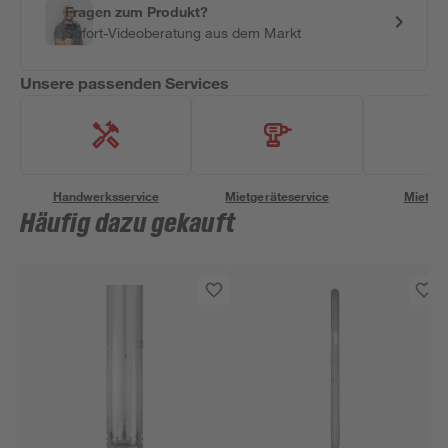
Fragen zum Produkt?
Sofort-Videoberatung aus dem Markt
Unsere passenden Services
Handwerksservice
Mietgeräteservice
Miettra
Häufig dazu gekauft