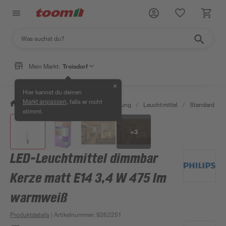
Mein Markt:
Troisdorf
✕
Hier kannst du deinen
, falls er nicht
Markt anpassen
/
Wohnen & Haushalt
/
Beleuchtung
/
Leuchtmittel
/
Standard LED
stimmt.
+
3
LED-Leuchtmittel dimmbar
Kerze matt E14 3,4 W 475 lm
warmweiß
Produktdetails
| Artikelnummer
:
9262251