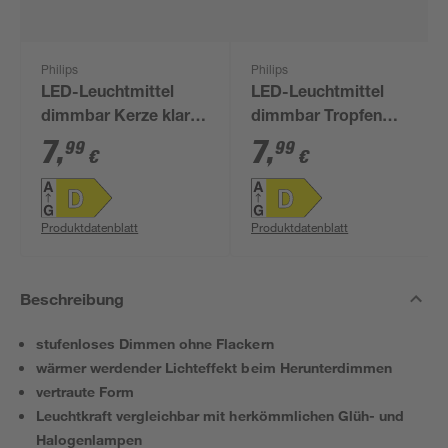
Philips
Philips
LED-Leuchtmittel
LED-Leuchtmittel
dimmbar Kerze klar
dimmbar Tropfen
E14 4,5 W 470 lm
matt E14 3,4 W 475 lm
7
,
7
,
99
99
€
€
warmweiß
warmweiß
Produktdatenblatt
Produktdatenblatt
Beschreibung
stufenloses Dimmen ohne Flackern
wärmer werdender Lichteffekt beim Herunterdimmen
vertraute Form
Leuchtkraft vergleichbar mit herkömmlichen Glüh- und
Halogenlampen