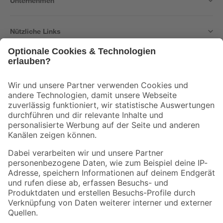
Unternehmen
Nützliche Links
Bleib auf dem Laufenden mit unserem Newsletter
Der toom Newsletter: Keine Angebote und Aktionen mehr verpassen!
Zur Newsletter Anmeldung
Folge uns
Zahlungsarten
Versandarten