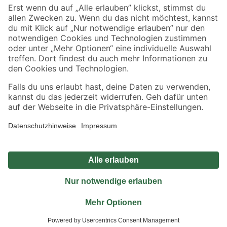
Sicher einkaufen
Jetzt die toom-App herunterladen
Alle Preisangaben in EUR inkl. gesetzl. MwSt.. Die dargestellten Angebote sind unter
Umständen nicht in allen Märkten verfügbar. Die angegebenen Verfügbarkeiten beziehen
sich auf den unter "Mein Markt" ausgewählten toom Baumarkt. Alle Angebote und
Produkte nur solange der Vorrat reicht.
*Paketversand ab 59 € versandkostenfrei, gilt nicht für Artikel mit Speditionsversand, hier
fallen zusätzliche Versandkosten an.
Datenschutz
Privatsphäre
Impressum
AGB
Nutzungsbedingungen
Widerrufsrecht
Vertrag widerrufen
Barrierefreiheit
© 2026 toom Baumarkt GmbH