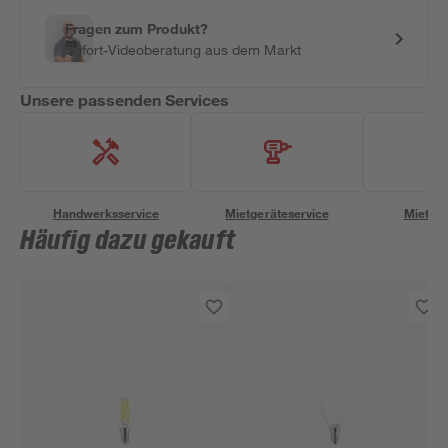
Fragen zum Produkt?
Sofort-Videoberatung aus dem Markt
Unsere passenden Services
Handwerksservice
Mietgeräteservice
Miettra
Häufig dazu gekauft