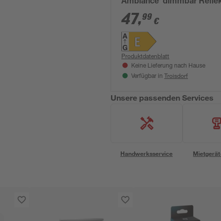
Ambiance' dimmbar Refle
GU10 4,2 W 400 lm warmw
47
,
99
€
bis tageslichtweiß 2 Stück
Produktdatenblatt
Keine Lieferung nach Hause
Troisdorf
Verfügbar in
Unsere passenden Services
Handwerksservice
Mietgerät