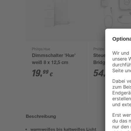
Philips Hue
Philips
Dimmschalter 'Hue'
Steuerzentrale '
weiß 8 x 12,5 cm
Bridge' weiß
19
,
54
,
99
99
€
€
Beschreibung
warmweißes bis kaltweißes Licht