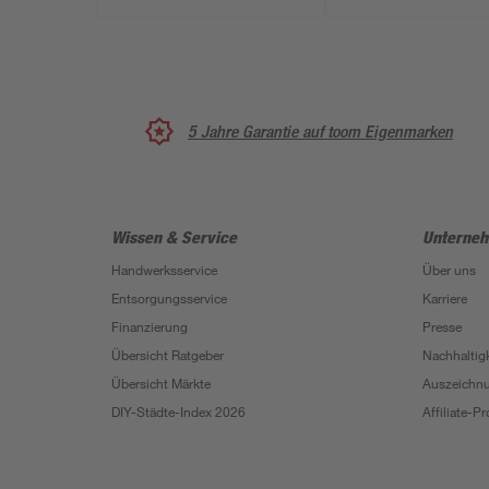
5 Jahre Garantie auf toom Eigenmarken
Wissen & Service
Unterne
Handwerksservice
Über uns
Entsorgungsservice
Karriere
Finanzierung
Presse
Übersicht Ratgeber
Nachhaltigk
Übersicht Märkte
Auszeichn
DIY-Städte-Index 2026
Affiliate-