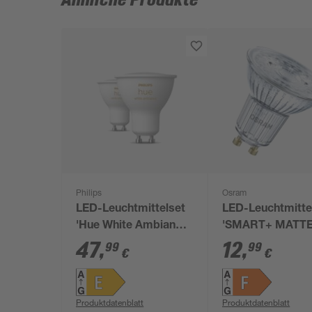
Ähnliche Produkte
Philips
Osram
LED-Leuchtmittelset
LED-Leuchtmitte
'Hue White Ambiance'
'SMART+ MATT
dimmbar Reflektor
Spot Dimmable'
47
,
12
,
99
99
€
€
GU10 4,2 W 400 lm
dimmbar Reflekt
warmweiß bis
klar GU10 4,7 W 
tageslichtweiß 2
lm warmweiß
Produktdatenblatt
Produktdatenblatt
Stück