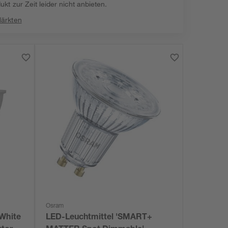
kt zur Zeit leider nicht anbieten.
Märkten
Osram
 White
LED-Leuchtmittel 'SMART+