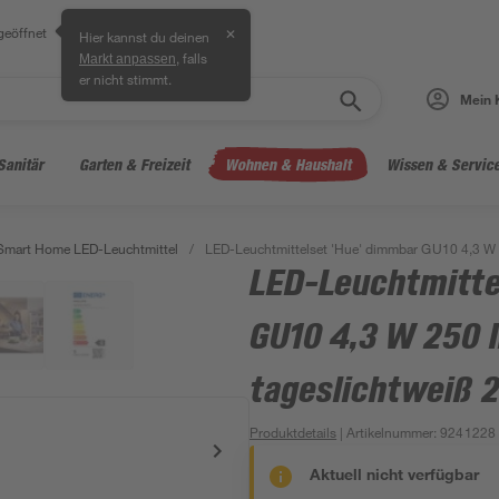
geöffnet
✕
Hier kannst du deinen
, falls
Markt anpassen
er nicht stimmt.
Mein 
Sanitär
Garten & Freizeit
Wohnen & Haushalt
Wissen & Servic
Smart Home LED-Leuchtmittel
/
LED-Leuchtmittelset 'Hue' dimmbar GU10 4,3 W 
LED-Leuchtmitte
GU10 4,3 W 250 
tageslichtweiß 
Produktdetails
| Artikelnummer
:
9241228
Aktuell nicht verfügbar