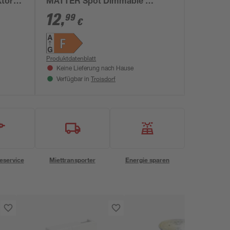
ktor
MATTER Spot Dimmable'
eiß
dimmbar Reflektor klar GU10 4,7
12
,
99
€
W 350 lm warmweiß
Produktdatenblatt
Keine Lieferung nach Hause
Troisdorf
Verfügbar in
eservice
Miettransporter
Energie sparen