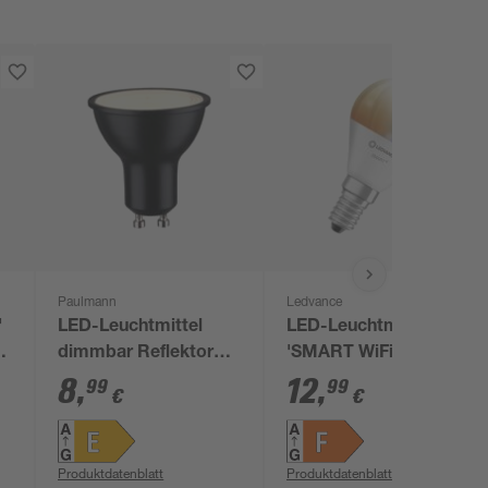
Paulmann
Ledvance
'
LED-Leuchtmittel
LED-Leuchtmittel
dimmbar Reflektor
'SMART WiFi CLP'
GU10 8 W 750 lm
dimmbar Tropfen
8
,
12
,
99
99
€
€
warmweiß
matt E14 4,9 W 470 lm
warmweiß bis
tageslichtweiß
Produktdatenblatt
Produktdatenblatt