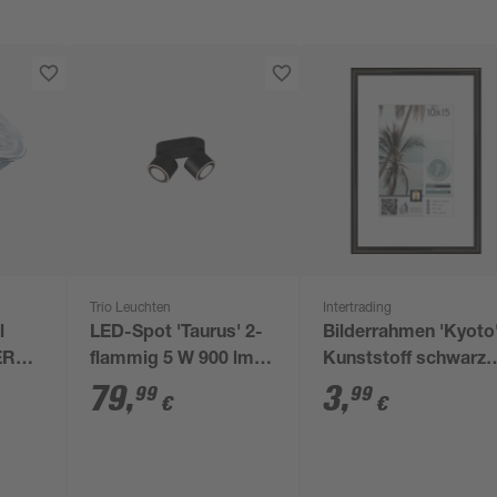
Trio Leuchten
Intertrading
l
LED-Spot 'Taurus' 2-
Bilderrahmen 'Kyoto
ER
flammig 5 W 900 lm
Kunststoff schwarz
warmweiß 18 x 10,6 x
10 x 15 cm
79
,
3
,
99
99
€
€
or
8,7 cm
350