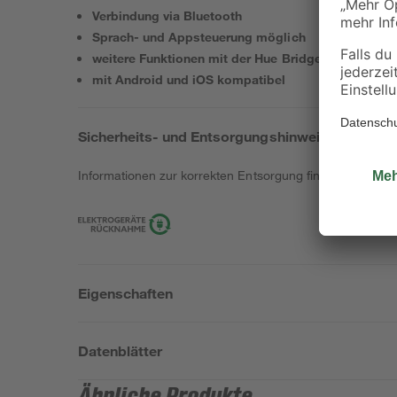
Verbindung via Bluetooth
Sprach- und Appsteuerung möglich
weitere Funktionen mit der Hue Bridge möglich
mit Android und iOS kompatibel
Sicherheits- und Entsorgungshinweise
Informationen zur korrekten Entsorgung findest du
hier
.
Eigenschaften
Datenblätter