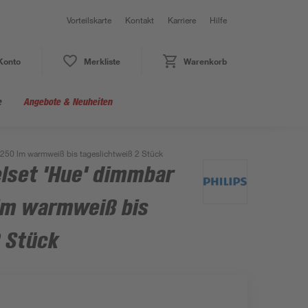
Vorteilskarte
Kontakt
Karriere
Hilfe
Konto
Merkliste
Warenkorb
e
Angebote & Neuheiten
250 lm warmweiß bis tageslichtweiß 2 Stück
lset 'Hue' dimmbar
lm warmweiß bis
2 Stück