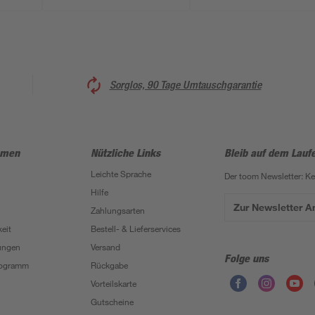
Sorglos, 90 Tage Umtauschgarantie
hmen
Nützliche Links
Bleib auf dem Lauf
Leichte Sprache
Der toom Newsletter: K
Hilfe
Zur Newsletter 
Zahlungsarten
eit
Bestell- & Lieferservices
ungen
Versand
Folge uns
Programm
Rückgabe
Vorteilskarte
Gutscheine