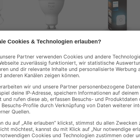
Philips
Philips
Hue
LED-Leuchtmittel
Bewegungsmelder
'Hue' dimmbar GU10
'Hue' Indoor
5,2 W 400 lm
19
,
39
,
99
99
€
€
warmweiß
Produktdatenblatt
Nutze einen 'White Ambiance' Spo