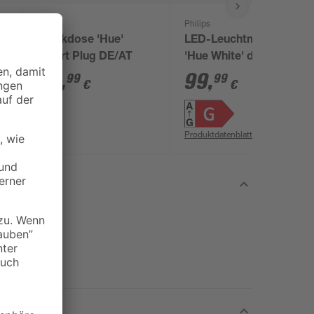
Philips
Philips
Steckdose 'Hue'
LED-Leuchtmittelset
Smart Plug DE/AT
'Hue White' dimmbar
Kerze matt E14 5,3 W
29
,
99
,
99
99
€
€
320 lm warmweiß bis
tageslichtweiß 2
Stück
Produktdatenblatt