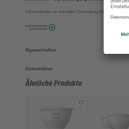
Informationen zur korrekten Entsorgung findest du
hier
.
Eigenschaften
Datenblätter
Ähnliche Produkte