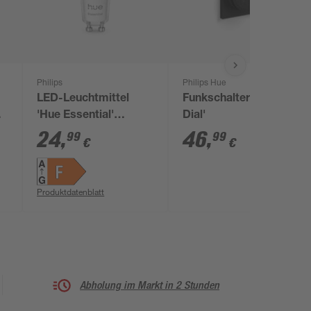
Philips
Philips Hue
LED-Leuchtmittel
Funkschalter 'Hue Tap
r
'Hue Essential'
Dial'
dimmbar GU10 4,7 W
24
,
46
,
99
99
€
€
345 lm
Produktdatenblatt
Abholung im Markt in 2 Stunden