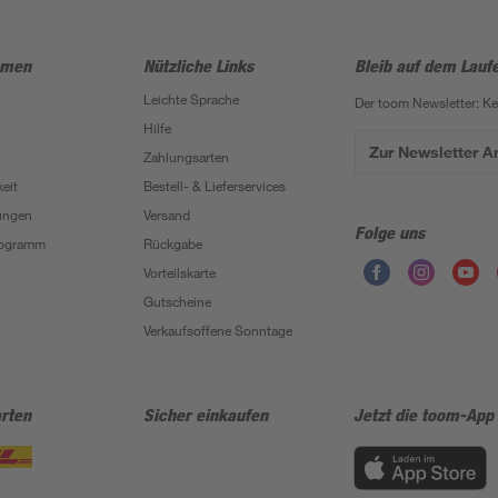
hmen
Nützliche Links
Bleib auf dem Lauf
Leichte Sprache
Der toom Newsletter: K
Hilfe
Zur Newsletter 
Zahlungsarten
eit
Bestell- & Lieferservices
ungen
Versand
Folge uns
Programm
Rückgabe
Vorteilskarte
Gutscheine
Verkaufsoffene Sonntage
rten
Sicher einkaufen
Jetzt die toom-App