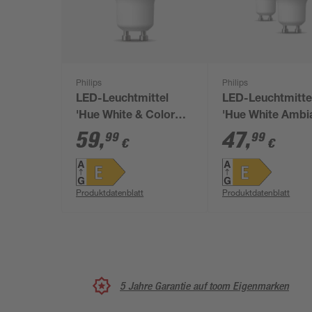
Philips
Philips
LED-Leuchtmittel
LED-Leuchtmitte
'Hue White & Color
'Hue White Ambi
Ambiance' dimmbar
dimmbar Reflekt
59
,
47
,
99
99
€
€
Reflektor klar GU10
GU10 4,2 W 400 
400 lm RGB - tunable
warmweiß bis
white
tageslichtweiß 2
Produktdatenblatt
Produktdatenblatt
Stück
5 Jahre Garantie auf toom Eigenmarken