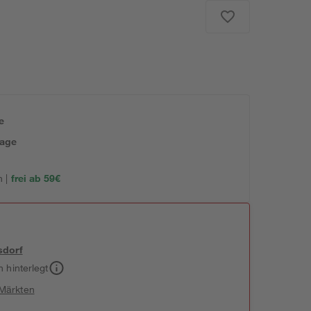
e
tage
 |
frei ab 59€
sdorf
h hinterlegt
 Märkten