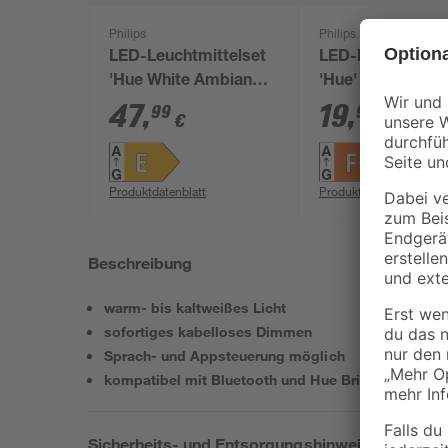
Philips
Philips
LED-Leuchtmittelset
LED-Leuchtmitte
'Hue White Ambiance'
'Hue' dimmbar 
dimmbar Reflektor
5,2 W 400 lm
47
,
19
,
99
99
€
€
GU10 4,2 W 400 lm
warmweiß
warmweiß bis
tageslichtweiß 2
Produktdatenblatt
Produktdatenblatt
Stück
Beschreibung
warm- bis kaltweißes Licht
sofortiges kabelloses Dimmen
Sprach- und Appsteuerung möglich
kompatibel mit Bluetooth und Hue Bridge
Sicherheits- und Entsorgungshinweise