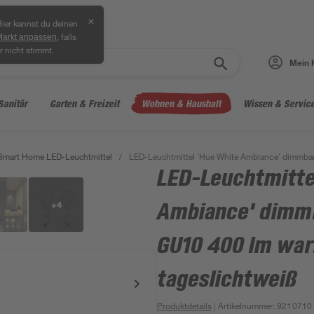
✕
ier kannst du deinen
, falls
Markt anpassen
r nicht stimmt.
Mein 
Sanitär
Garten & Freizeit
Wohnen & Haushalt
Wissen & Servic
Smart Home LED-Leuchtmittel
/
LED-Leuchtmittel 'Hue White Ambiance' dimmbar 
LED-Leuchtmitte
+
4
Ambiance' dimmb
GU10 400 lm war
tageslichtweiß
Produktdetails
| Artikelnummer
:
9210710