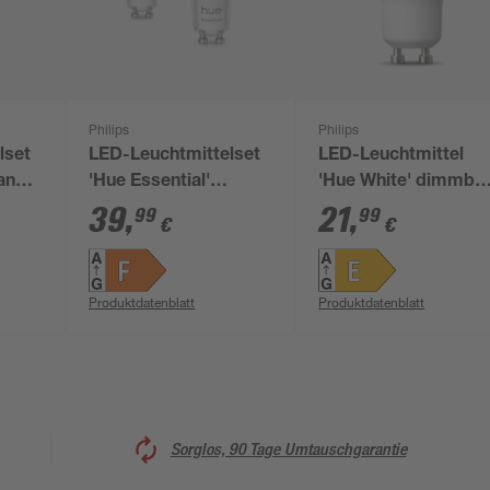
Philips
Philips
lset
LED-Leuchtmittelset
LED-Leuchtmittel
ance'
'Hue Essential'
'Hue White' dimmba
or
dimmbar GU10 4,7 W
Reflektor klar GU10
39
,
21
,
99
99
€
€
lm
345 lm 2 Stück
400 lm warmweiß
Produktdatenblatt
Produktdatenblatt
Sorglos, 90 Tage Umtauschgarantie