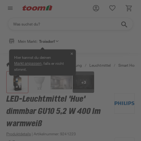
Mein Markt:
Troisdorf
✕
Hier kannst du deinen
, falls er nicht
Markt anpassen
/
Wohnen & Haushalt
/
Beleuchtung
/
Leuchtmittel
/
Smart Home 
stimmt.
+
3
LED-Leuchtmittel 'Hue'
dimmbar GU10 5,2 W 400 lm
warmweiß
Produktdetails
| Artikelnummer
:
9241223