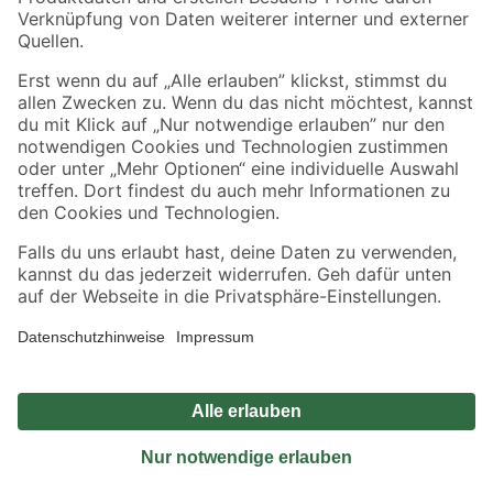
Sicher einkaufen
Jetzt die toom-App herunterladen
Alle Preisangaben in EUR inkl. gesetzl. MwSt.. Die dargestellten Angebote sind unter
Umständen nicht in allen Märkten verfügbar. Die angegebenen Verfügbarkeiten beziehen
sich auf den unter "Mein Markt" ausgewählten toom Baumarkt. Alle Angebote und
Produkte nur solange der Vorrat reicht.
*Paketversand ab 59 € versandkostenfrei, gilt nicht für Artikel mit Speditionsversand, hier
fallen zusätzliche Versandkosten an.
Datenschutz
Privatsphäre
Impressum
AGB
Nutzungsbedingungen
Widerrufsrecht
Vertrag widerrufen
Barrierefreiheit