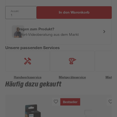
Anzahl:
In den Warenkorb
Fragen zum Produkt?
Sofort-Videoberatung aus dem Markt
Unsere passenden Services
Handwerksservice
Mietgeräteservice
Miettra
Häufig dazu gekauft
Bestseller