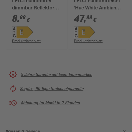
LED-Leuchtmittel
LED-Leuchtmittelset
dimmbar Reflektor
'Hue White Ambiance'
GU10 8 W 750 lm
dimmbar Reflektor
8
,
47
,
99
99
€
€
warmweiß
GU10 4,2 W 400 lm
warmweiß bis
tageslichtweiß 2
Produktdatenblatt
Produktdatenblatt
Stück
5 Jahre Garantie auf toom Eigenmarken
Sorglos, 90 Tage Umtauschgarantie
Abholung im Markt in 2 Stunden
Wissen & Service