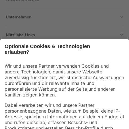
Unternehmen
Nützliche Links
Bleib auf dem Laufenden mit unserem Newsletter
Der toom Newsletter: Keine Angebote und Aktionen mehr verpassen!
Zur Newsletter Anmeldung
Folge uns
Zahlungsarten
Versandarten