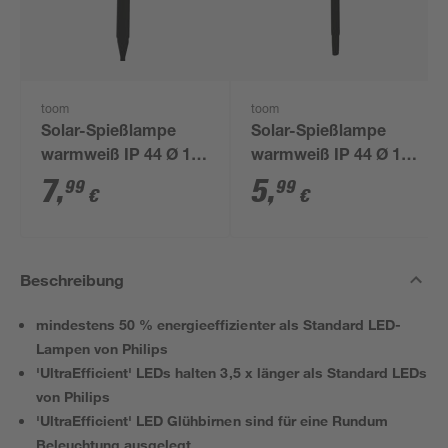
toom
toom
Solar-Spießlampe
Solar-Spießlampe
warmweiß IP 44 Ø 15
warmweiß IP 44 Ø 10
x 44 cm
x 39 cm
7
,
5
,
99
99
€
€
Beschreibung
mindestens 50 % energieeffizienter als Standard LED-
Lampen von Philips
'UltraEfficient' LEDs halten 3,5 x länger als Standard LEDs
von Philips
'UltraEfficient' LED Glühbirnen sind für eine Rundum
Beleuchtung ausgelegt