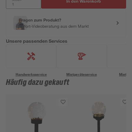
In den Warenkorb
Fragen zum Produkt?
Sofort-Videoberatung aus dem Markt
Unsere passenden Services
Handwerksservice
Mietgeräteservice
Miettra
Häufig dazu gekauft