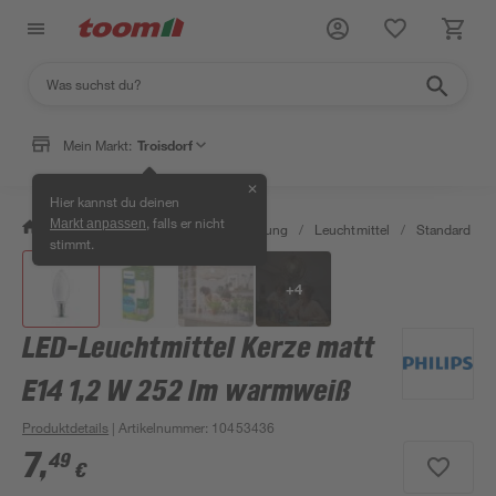
Mein Markt:
Troisdorf
✕
Hier kannst du deinen
, falls er nicht
Markt anpassen
/
Wohnen & Haushalt
/
Beleuchtung
/
Leuchtmittel
/
Standard LED
stimmt.
+
4
LED-Leuchtmittel Kerze matt
E14 1,2 W 252 lm warmweiß
Produktdetails
| Artikelnummer
:
10453436
7
,
49
€