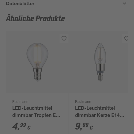
Datenblätter
Ähnliche Produkte
Paulmann
Paulmann
LED-Leuchtmittel
LED-Leuchtmittel
dimmbar Tropfen E14
dimmbar Kerze E14 5
5,9 W 806 lm
W 470 lm warmweiß
4
,
9
,
99
99
€
€
warmweiß