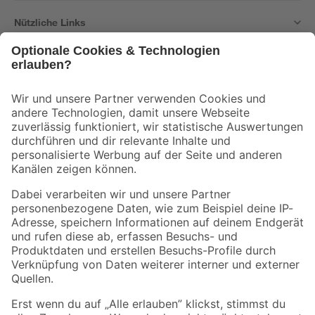
Nützliche Links
Bleib auf dem Laufenden mit unserem Newsletter
Der toom Newsletter: Keine Angebote und Aktionen mehr verpassen!
Zur Newsletter Anmeldung
Folge uns
Zahlungsarten
Versandarten
Sicher einkaufen