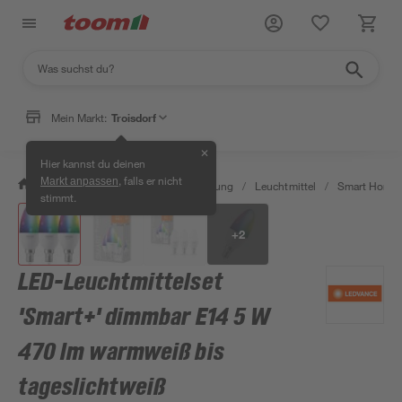
Mein Markt:
Troisdorf
✕
Hier kannst du deinen
, falls er nicht
Markt anpassen
/
Wohnen & Haushalt
/
Beleuchtung
/
Leuchtmittel
/
Smart Home 
stimmt.
+
2
LED-Leuchtmittelset
'Smart+' dimmbar E14 5 W
470 lm warmweiß bis
tageslichtweiß