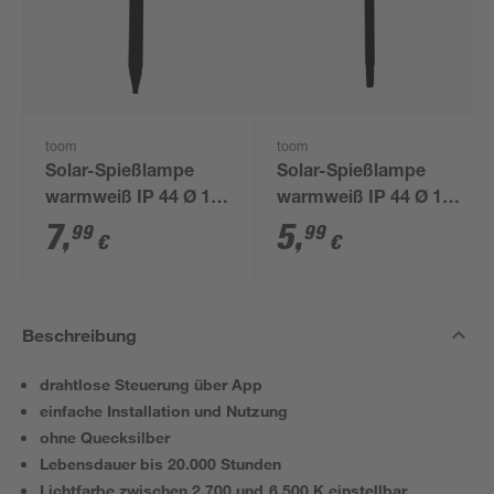
toom
toom
Solar-Spießlampe
Solar-Spießlampe
warmweiß IP 44 Ø 15
warmweiß IP 44 Ø 10
x 44 cm
x 39 cm
7
,
5
,
99
99
€
€
Beschreibung
drahtlose Steuerung über App
einfache Installation und Nutzung
ohne Quecksilber
Lebensdauer bis 20.000 Stunden
Lichtfarbe zwischen 2.700 und 6.500 K einstellbar