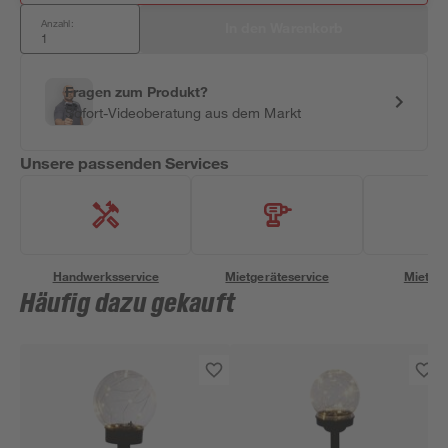
Anzahl:
In den Warenkorb
Fragen zum Produkt?
Sofort-Videoberatung aus dem Markt
Unsere passenden Services
Handwerksservice
Mietgeräteservice
Miettra
Häufig dazu gekauft