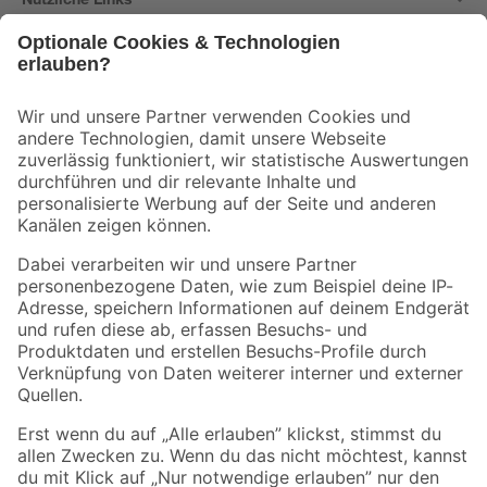
Bleib auf dem Laufenden mit unserem Newsletter
Der toom Newsletter: Keine Angebote und Aktionen mehr verpassen!
Zur Newsletter Anmeldung
Folge uns
Zahlungsarten
Versandarten
Sicher einkaufen
Jetzt die toom-App herunterladen