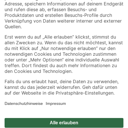
Zahlungsarten
Versandarten
Sicher einkaufen
Jetzt die toom-App herunterladen
Alle Preisangaben in EUR inkl. gesetzl. MwSt.. Die dargestellten Angebote sind unter
Umständen nicht in allen Märkten verfügbar. Die angegebenen Verfügbarkeiten beziehen
sich auf den unter "Mein Markt" ausgewählten toom Baumarkt. Alle Angebote und
Produkte nur solange der Vorrat reicht.
*Paketversand ab 59 € versandkostenfrei, gilt nicht für Artikel mit Speditionsversand, hier
fallen zusätzliche Versandkosten an.
Datenschutz
Privatsphäre
Impressum
AGB