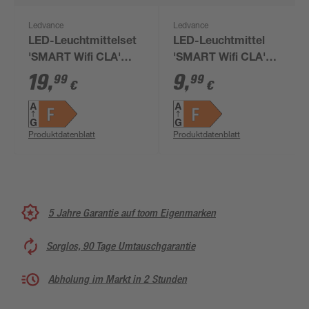
Ledvance
Ledvance
LED-Leuchtmittelset
LED-Leuchtmittel
'SMART Wifi CLA'
'SMART Wifi CLA'
dimmbar
dimmbar
19
,
9
,
99
99
€
€
Standardform matt
Standardform matt
E27 9 W 806 lm
E27 9 W 806 lm
warmweiß 3 Stück
warmweiß
Produktdatenblatt
Produktdatenblatt
5 Jahre Garantie auf toom Eigenmarken
Sorglos, 90 Tage Umtauschgarantie
Abholung im Markt in 2 Stunden