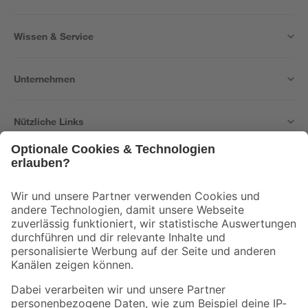
Wissen & Service
Unternehmen
Nützliche Links
Bleib auf dem Laufenden mit unserem Newsletter
Der toom Newsletter: Keine Angebote und Aktionen mehr verpassen!
Zur Newsletter Anmeldung
Folge uns