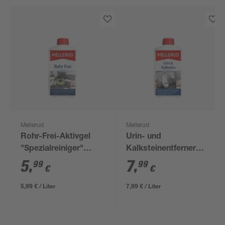
Mellerud
Mellerud
Rohr-Frei-Aktivgel
Urin- und
"Spezialreiniger"
Kalksteinentferner
1.000 ml
"Spezialreiniger" 1000
5
,
7
,
99
99
€
€
ml
5,99 € / Liter
7,99 € / Liter