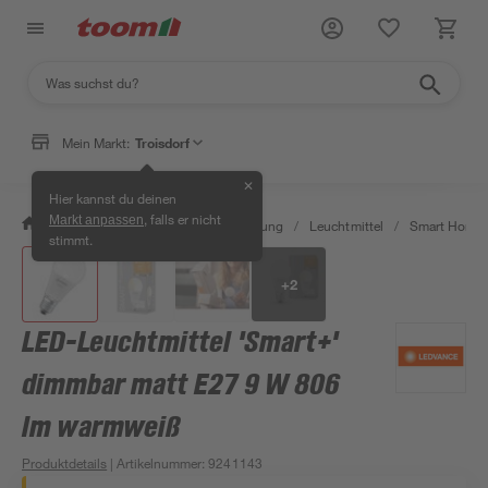
Mein Markt:
Troisdorf
✕
Hier kannst du deinen
, falls er nicht
Markt anpassen
/
Wohnen & Haushalt
/
Beleuchtung
/
Leuchtmittel
/
Smart Home 
stimmt.
+
2
LED-Leuchtmittel 'Smart+'
dimmbar matt E27 9 W 806
lm warmweiß
Produktdetails
| Artikelnummer
:
9241143