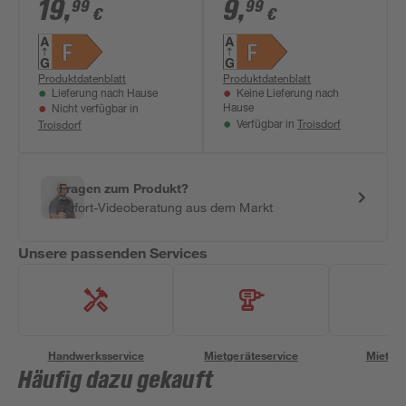
dimmbar
dimmbar
19
,
9
,
99
99
€
€
Standardform matt
Standardform matt
E27 9 W 806 lm
E27 9 W 806 lm
warmweiß 3 Stück
warmweiß
Produktdatenblatt
Produktdatenblatt
Lieferung nach Hause
Keine Lieferung nach
Hause
Nicht verfügbar in
Troisdorf
Troisdorf
Verfügbar in
Fragen zum Produkt?
Sofort-Videoberatung aus dem Markt
Unsere passenden Services
Handwerksservice
Mietgeräteservice
Miettra
Häufig dazu gekauft