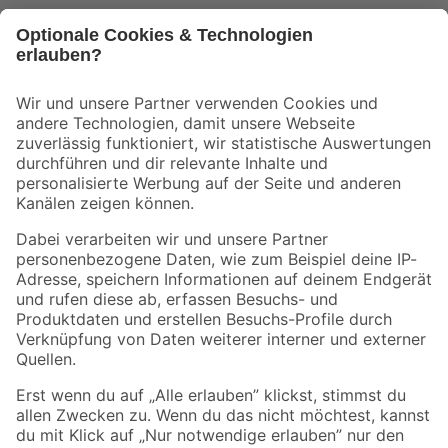
Bleib auf dem Laufenden mit unserem Newsletter
Der toom Newsletter: Keine Angebote und Aktionen mehr verpassen!
Zur Newsletter Anmeldung
Folge uns
Zahlungsarten
Versandarten
Sicher einkaufen
Jetzt die toom-App herunterladen