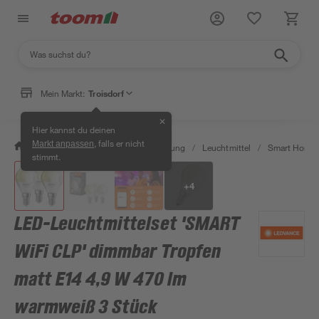
Mein Markt:
Troisdorf
✕
Hier kannst du deinen
, falls er nicht
Markt anpassen
/
Wohnen & Haushalt
/
Beleuchtung
/
Leuchtmittel
/
Smart Home 
stimmt.
+
4
LED-Leuchtmittelset 'SMART
WiFi CLP' dimmbar Tropfen
matt E14 4,9 W 470 lm
warmweiß 3 Stück