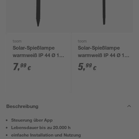
toom
toom
Solar-Spießlampe
Solar-Spießlampe
warmweiß IP 44 Ø 15
warmweiß IP 44 Ø 10
x 44 cm
x 39 cm
7
,
5
,
99
99
€
€
Beschreibung
Steuerung über App
Lebensdauer bis zu 20.000 h
einfache Installation und Nutzung