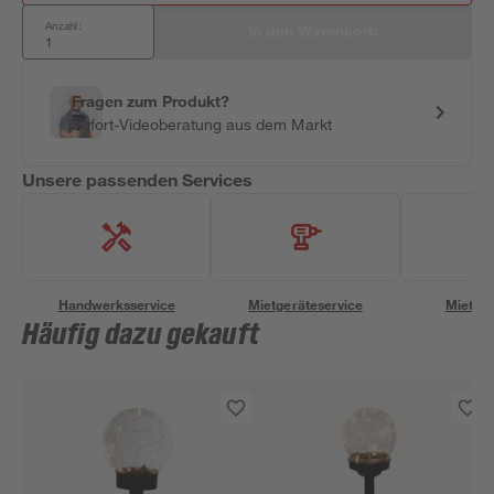
Anzahl:
In den Warenkorb
Fragen zum Produkt?
Sofort-Videoberatung aus dem Markt
Unsere passenden Services
Handwerksservice
Mietgeräteservice
Miettra
Häufig dazu gekauft