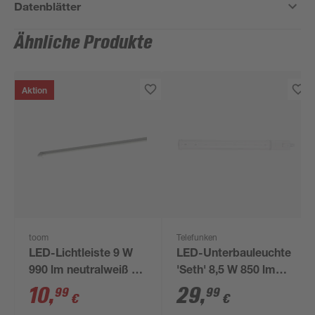
Datenblätter
Ähnliche Produkte
Aktion
toom
Telefunken
LED-Lichtleiste 9 W
LED-Unterbauleuchte
990 lm neutralweiß 6
'Seth' 8,5 W 850 lm
x 2,8 x 61,5 cm
warmweiß 60 x 2,5 x
10
,
29
,
99
99
€
€
60 cm