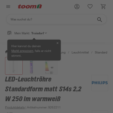
Mein Markt:
Troisdorf
✕
Hier kannst du deinen
, falls er nicht
Markt anpassen
/
Wohnen & Haushalt
/
Beleuchtung
/
Leuchtmittel
/
Standard LED
stimmt.
LED-Leuchtröhre
Standardform matt S14s 2,2
W 250 lm warmweiß
Produktdetails
| Artikelnummer
:
9262211