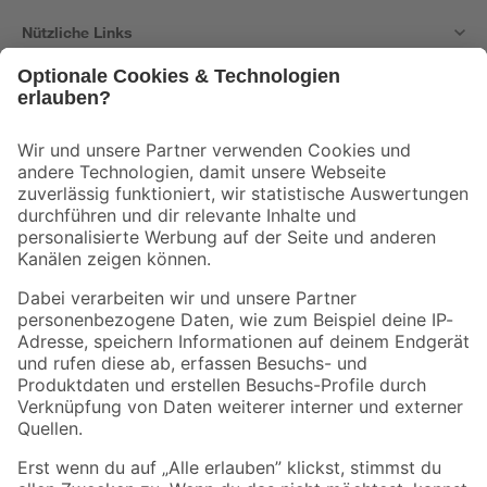
Nützliche Links
Bleib auf dem Laufenden mit unserem Newsletter
Der toom Newsletter: Keine Angebote und Aktionen mehr verpassen!
Zur Newsletter Anmeldung
Folge uns
Zahlungsarten
Versandarten
Sicher einkaufen