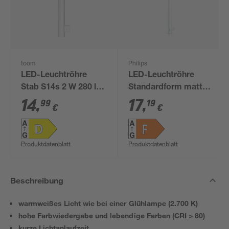
toom
Philips
LED-Leuchtröhre
LED-Leuchtröhre
Stab S14s 2 W 280 lm
Standardform matt
warmweiß
S14s 3,5 W 375 lm
14
,
17
,
99
19
€
€
warmweiß
Produktdatenblatt
Produktdatenblatt
Beschreibung
warmweißes Licht wie bei einer Glühlampe (2.700 K)
hohe Farbwiedergabe und lebendige Farben (CRI > 80)
kurze Lichtanlaufzeit