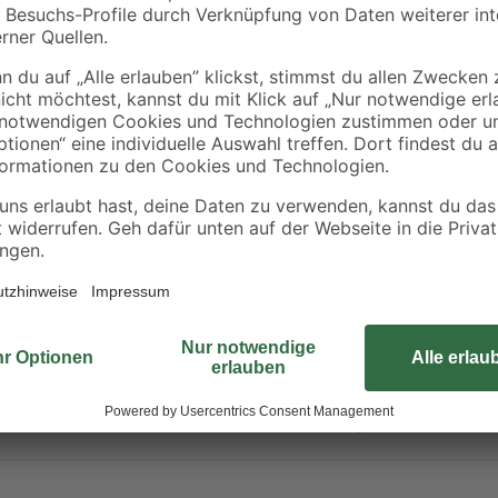
e
Solar-Spießlampe
Solar-
Ø 10
warmweiß IP 44 Ø 20
Außentischlampe
x 54,5 cm
warmweiß IP 44 Ø 2
12
,
9
,
99
99
€
€
x 11,5 cm
Diese smarte Lampe in klassischer
einstellbare Lichtfarben von warm
Farbsteuerung mit rund 16 Million
oder Sprachsteuerung steuern. Di
Home und weiteren Matter-Plattfor
arung
Lebensdauer von bis zu 20.000 St
Halogenlampen. Geeignet für Inn
nicht berühren, wenn sie beschädi