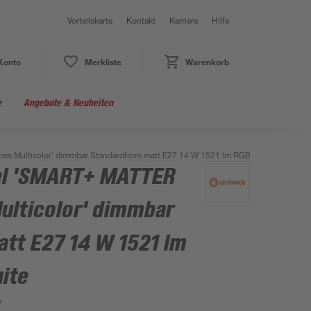
Vorteilskarte
Kontakt
Karriere
Hilfe
Konto
Merkliste
Warenkorb
e
Angebote & Neuheiten
s Multicolor' dimmbar Standardform matt E27 14 W 1521 lm RGB - tunable white
el 'SMART+ MATTER
ulticolor' dimmbar
tt E27 14 W 1521 lm
ite
7