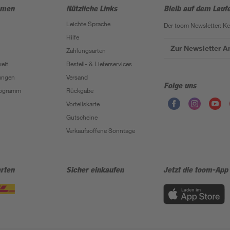
hmen
Nützliche Links
Bleib auf dem Lauf
Leichte Sprache
Der toom Newsletter: K
Hilfe
Zur Newsletter 
Zahlungsarten
eit
Bestell- & Lieferservices
ungen
Versand
Folge uns
Programm
Rückgabe
Vorteilskarte
Gutscheine
Verkaufsoffene Sonntage
rten
Sicher einkaufen
Jetzt die toom-App