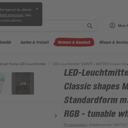
✕
ier kannst du deinen
, falls
Markt anpassen
r nicht stimmt.
Mein 
Sanitär
Garten & Freizeit
Wohnen & Haushalt
Wissen & Servic
Smart Home LED-Leuchtmittel
/
LED-Leuchtmittel 'SMART+ MATTER Classic shape
LED-Leuchtmitt
+
10
Classic shapes M
Standardform ma
RGB - tunable wh
Produktdetails
| Artikelnummer
:
1047151