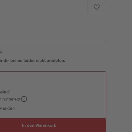
e
 dir online leider nicht anbieten.
sdorf
h hinterlegt
 Märkten
In den Warenkorb