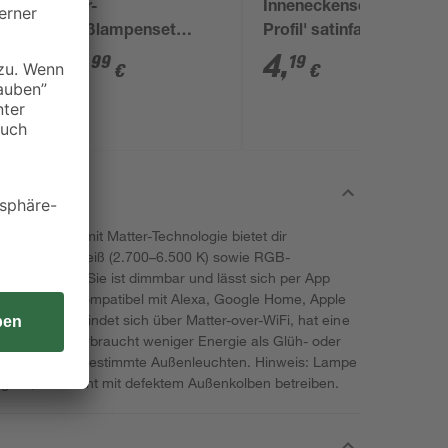
Solar-
Inneneckenset 'Delta
Spießlampenset
Profil' satinfarben 2
7
warmweiß IP 44 7,5 x
Stück
14
,
4
,
99
19
€
€
43 cm 5 Stück
 Kolbenform mit Matter-Technologie bietet dir
weiß bis kaltweiß (2.700–6.500 K) sowie RGB-
en Farbtönen. Sie ist dimmbar und lässt sich per App
e Lampe ist kompatibel mit Alexa, Google Home, Apple
men. Sie verbindet sich über Matter-over-WiFi, hat eine
unden und verbraucht weniger Energie als Glüh- oder
enräume und bestimmte Außenleuchten. Hinweis: Lampe
gt ist, und nicht mit defektem Außenkolben betreiben.