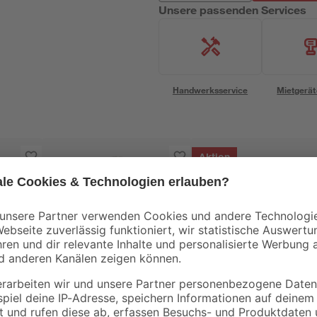
Unsere passenden Services
Handwerksservice
Mietgerät
Aktion
toom
toom