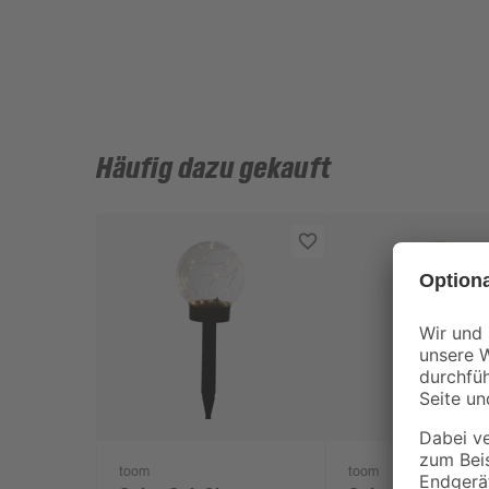
Häufig dazu gekauft
toom
toom