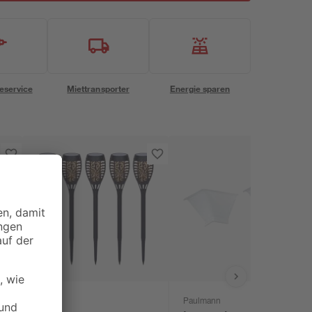
eservice
Miettransporter
Energie sparen
toom
Paulmann