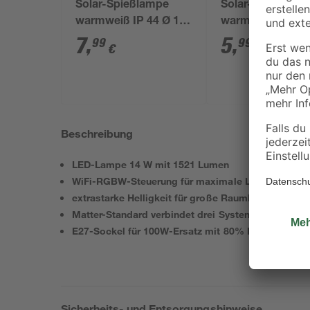
Solar-Spießlampe
Solar-Spießlamp
warmweiß IP 44 Ø 15
warmweiß IP 44 
x 44 cm
x 39 cm
7
,
5
,
99
99
€
€
Beschreibung
LED-Lampe 14 W mit 1521 Lumen
WiFi-RGBW-Steuerung für maximale Lichtkontrolle
extrastarke Helligkeit für große Raumbeleuchtung
Matter-Standard verbindet drei Systeme
E27-Sockel für 100W-Ersatz mit 80% Energieeinsp
Sicherheits- und Entsorgungshinweise