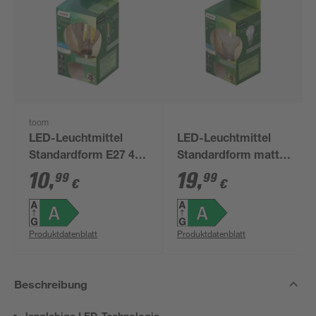
toom
LED-Leuchtmittel
LED-Leuchtmittel
Standardform E27 4,9
Standardform matt
W 1055 lm warmweiß
E27 2 W 1521 lm
10
,
19
,
99
99
€
€
warmweiß
Produktdatenblatt
Produktdatenblatt
Beschreibung
langlebige LED-Technologie