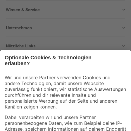
Wissen & Service
Unternehmen
Nützliche Links
Bleib auf dem Laufenden mit unserem Newsletter
Der toom Newsletter: Keine Angebote und Aktionen mehr verpassen!
Zur Newsletter Anmeldung
Folge uns