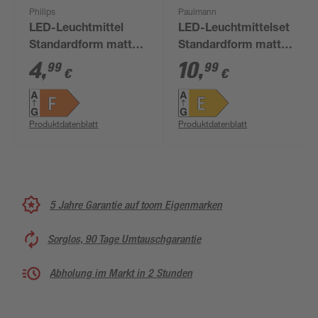
Philips
Paulmann
LED-Leuchtmittel
LED-Leuchtmittelset
Standardform matt
Standardform matt
E27 4,5 W 470 lm
E27 7 W 806 lm
4
,
10
,
99
99
€
€
neutralweiß
warmweiß 5 Stück
Produktdatenblatt
Produktdatenblatt
5 Jahre Garantie auf toom Eigenmarken
Sorglos, 90 Tage Umtauschgarantie
Abholung im Markt in 2 Stunden