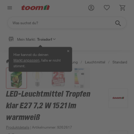
Mein Markt:
Troisdorf
✕
Hier kannst du deinen
, falls er nicht
Markt anpassen
/
Wohnen & Haushalt
/
Beleuchtung
/
Leuchtmittel
/
Standard LED
stimmt.
LED-Leuchtmittel Tropfen
klar E27 7,2 W 1521 lm
warmweiß
Produktdetails
| Artikelnummer
:
9262617