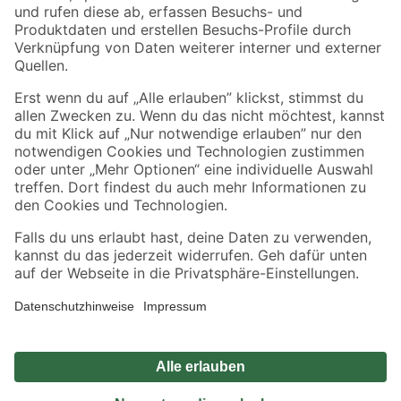
Zahlungsarten
Versandarten
Sicher einkaufen
Jetzt die toom-App herunterladen
Alle Preisangaben in EUR inkl. gesetzl. MwSt.. Die dargestellten Angebote sind unter
Umständen nicht in allen Märkten verfügbar. Die angegebenen Verfügbarkeiten beziehen
sich auf den unter "Mein Markt" ausgewählten toom Baumarkt. Alle Angebote und
Produkte nur solange der Vorrat reicht.
*Paketversand ab 59 € versandkostenfrei, gilt nicht für Artikel mit Speditionsversand, hier
fallen zusätzliche Versandkosten an.
Datenschutz
Privatsphäre
Impressum
AGB
Nutzungsbedingungen
Widerrufsrecht
Vertrag widerrufen