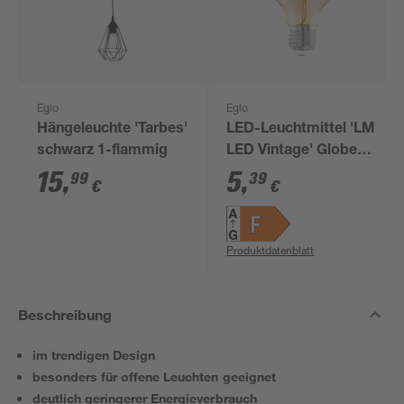
Eglo
Eglo
Hängeleuchte 'Tarbes'
LED-Leuchtmittel 'LM
schwarz 1-flammig
LED Vintage' Globe
gold E27 4 W 350 lm
15
,
5
,
99
39
€
€
warmweiß
Produktdatenblatt
Beschreibung
im trendigen Design
besonders für offene Leuchten geeignet
deutlich geringerer Energieverbrauch