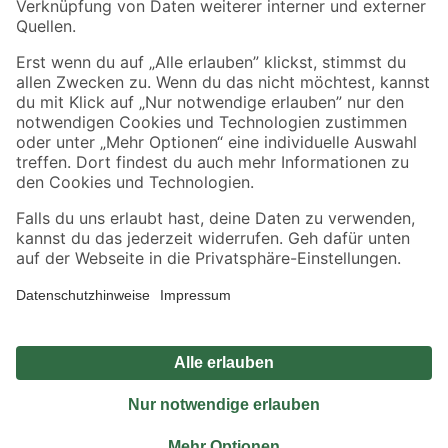
Sicher einkaufen
Jetzt die toom-App herunterladen
Alle Preisangaben in EUR inkl. gesetzl. MwSt.. Die dargestellten Angebote sind unter
Umständen nicht in allen Märkten verfügbar. Die angegebenen Verfügbarkeiten beziehen
sich auf den unter "Mein Markt" ausgewählten toom Baumarkt. Alle Angebote und
Produkte nur solange der Vorrat reicht.
*Paketversand ab 59 € versandkostenfrei, gilt nicht für Artikel mit Speditionsversand, hier
fallen zusätzliche Versandkosten an.
Datenschutz
Privatsphäre
Impressum
AGB
Nutzungsbedingungen
Widerrufsrecht
Vertrag widerrufen
Barrierefreiheit