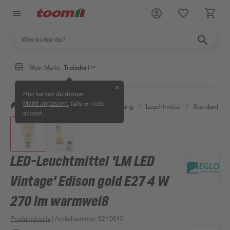
Mein Markt:
Troisdorf
✕
Hier kannst du deinen
, falls er nicht
Markt anpassen
/
Wohnen & Haushalt
/
Beleuchtung
/
Leuchtmittel
/
Standard LED
stimmt.
LED-Leuchtmittel 'LM LED
Vintage' Edison gold E27 4 W
270 lm warmweiß
Produktdetails
| Artikelnummer
:
9210610