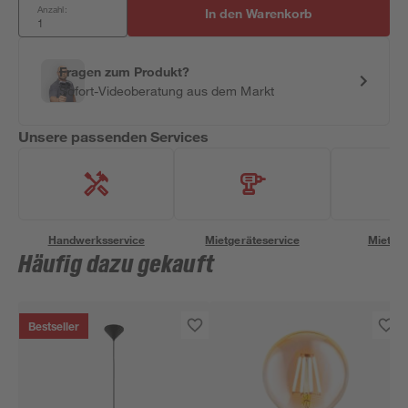
Anzahl:
In den Warenkorb
Fragen zum Produkt?
Sofort-Videoberatung aus dem Markt
Unsere passenden Services
Handwerksservice
Mietgeräteservice
Miettra
Häufig dazu gekauft
Bestseller