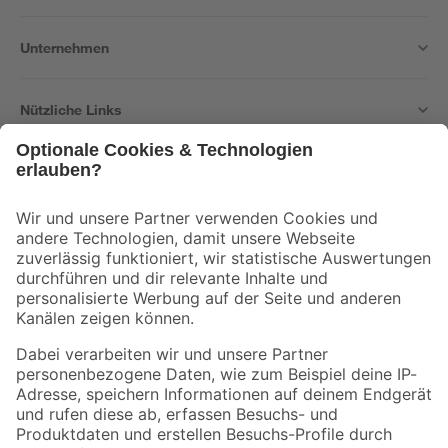
Unternehmen
Nützliche Links
Bleib auf dem Laufenden mit unserem Newsletter
Der toom Newsletter: Keine Angebote und Aktionen mehr verpassen!
Zur Newsletter Anmeldung
Folge uns
Zahlungsarten
Versandarten