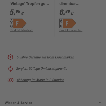
'Vintage' Tropfen gold
dimmbar
E27 2,6 W 260 lm
Standardform E27 5,1
5
,
6
,
99
99
€
€
warmweiß
W 470 lm warmweiß
Produktdatenblatt
Produktdatenblatt
5 Jahre Garantie auf toom Eigenmarken
Sorglos, 90 Tage Umtauschgarantie
Abholung im Markt in 2 Stunden
Wissen & Service