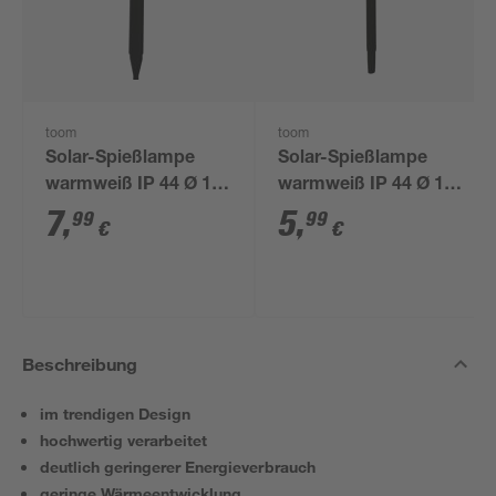
toom
toom
Solar-Spießlampe
Solar-Spießlampe
warmweiß IP 44 Ø 15
warmweiß IP 44 Ø 10
x 44 cm
x 39 cm
7
,
5
,
99
99
€
€
Beschreibung
im trendigen Design
hochwertig verarbeitet
deutlich geringerer Energieverbrauch
geringe Wärmeentwicklung