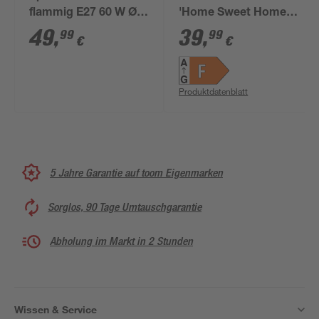
flammig E27 60 W Ø 5
'Home Sweet Home'
cm
dimmbar E27 4 W 440
49
,
39
,
99
99
€
€
lm warmweiß
Produktdatenblatt
5 Jahre Garantie auf toom Eigenmarken
Sorglos, 90 Tage Umtauschgarantie
Abholung im Markt in 2 Stunden
Wissen & Service