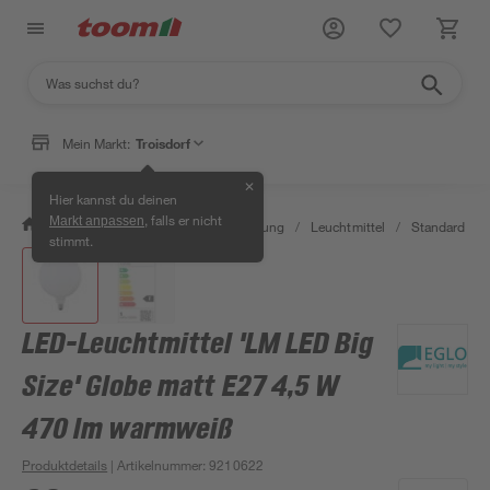
Mein Markt:
Troisdorf
✕
Hier kannst du deinen
, falls er nicht
Markt anpassen
/
Wohnen & Haushalt
/
Beleuchtung
/
Leuchtmittel
/
Standard LED
stimmt.
LED-Leuchtmittel 'LM LED Big
Size' Globe matt E27 4,5 W
470 lm warmweiß
Produktdetails
| Artikelnummer
:
9210622