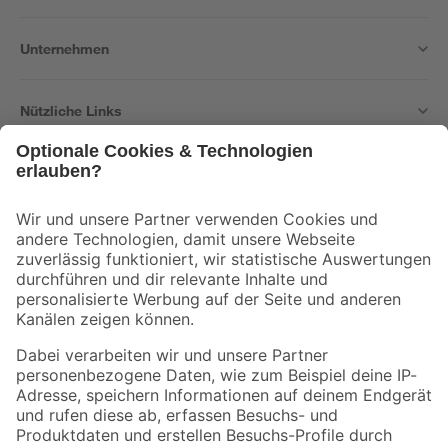
Unternehmen
Nützliche Links
Bleib auf dem Laufenden mit unserem Newsletter
Der toom Newsletter: Keine Angebote und Aktionen mehr verpassen!
Zur Newsletter Anmeldung
Folge uns
Zahlungsarten
Versandarten