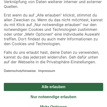
Sicher einkaufen
Jetzt die toom-App herunterladen
Alle Preisangaben in EUR inkl. gesetzl. MwSt.. Die dargestellten Angebote sind unter
Umständen nicht in allen Märkten verfügbar. Die angegebenen Verfügbarkeiten beziehen
sich auf den unter "Mein Markt" ausgewählten toom Baumarkt. Alle Angebote und
Produkte nur solange der Vorrat reicht.
*Paketversand ab 59 € versandkostenfrei, gilt nicht für Artikel mit Speditionsversand, hier
fallen zusätzliche Versandkosten an.
Datenschutz
Privatsphäre
Impressum
AGB
Nutzungsbedingungen
Widerrufsrecht
Vertrag widerrufen
Barrierefreiheit