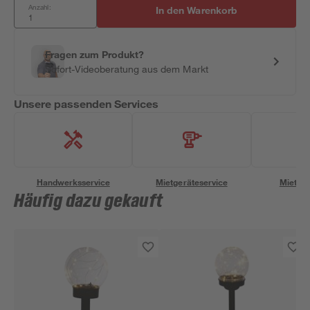
Anzahl:
In den Warenkorb
Fragen zum Produkt?
Sofort-Videoberatung aus dem Markt
Unsere passenden Services
Handwerksservice
Mietgeräteservice
Miettra
Häufig dazu gekauft