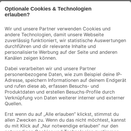
Bleib auf dem Laufenden mit unserem Newsletter
Der toom Newsletter: Keine Angebote und Aktionen mehr verpassen!
Zur Newsletter Anmeldung
Folge uns
Zahlungsarten
Versandarten
Sicher einkaufen
Jetzt die toom-App herunterladen