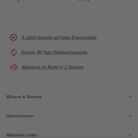
cm
5 Jahre Garantie auf toom Eigenmarken
Sorglos, 90 Tage Umtauschgarantie
Abholung im Markt in 2 Stunden
Wissen & Service
Unternehmen
Nützliche Links