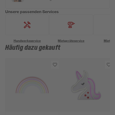
Unsere passenden Services
Handwerksservice
Mietgeräteservice
Miettra
Häufig dazu gekauft