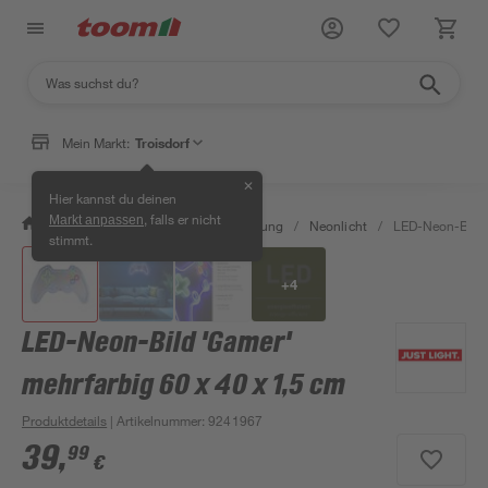
Mein Markt:
Troisdorf
✕
Hier kannst du deinen
, falls er nicht
Markt anpassen
/
Wohnen & Haushalt
/
Beleuchtung
/
Neonlicht
/
LED-Neon-Bild '
stimmt.
+
4
LED-Neon-Bild 'Gamer'
mehrfarbig 60 x 40 x 1,5 cm
Produktdetails
| Artikelnummer
:
9241967
39
,
99
€