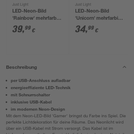
Just Light
Just Light
LED-Neon-Bild
LED-Neon-Bild
'Rainbow' mehrfarbig
'Unicorn' mehrfarbig
63 x 32 x 1,5 cm
33 x 33 x 1,8 cm
39
,
34
,
99
99
€
€
Beschreibung
per USB-Anschluss aufladbar
energieeffiziente LED-Technik
mit Schnurrschalter
inklusive USB-Kabel
im modernen Neon-Design
Mit dem Neon-LED-Bild 'Gamer' bringst du Farbe ins Spiel. Die
perfekte Lichtdekoration für deine Räume. Das Neonlicht wird
über ein USB-Kabel mit Strom versorgt. Das Kabel ist im