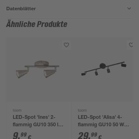
Datenblätter
Ähnliche Produkte
toom
toom
LED-Spot 'Ines' 2-
LED-Spot 'Alisa' 4-
flammig GU10 350 lm
flammig GU10 50 W
warmweiß 25,4 x 15,5
60,5 x 11,5 cm
9
,
29
,
99
99
€
€