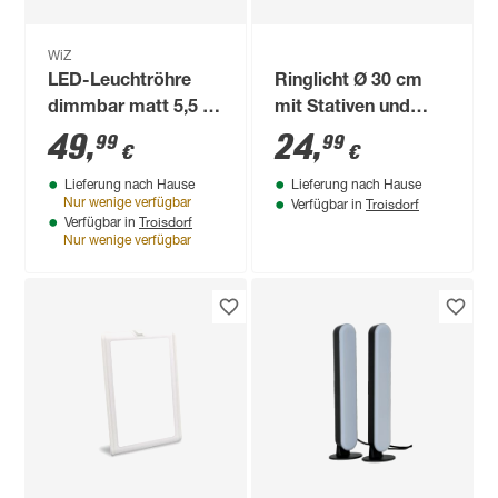
WiZ
LED-Leuchtröhre
Ringlicht Ø 30 cm
dimmbar matt 5,5 W
mit Stativen und
400 lm warmweiß
Handyhalterung,
49
,
24
,
99
99
€
€
bis tageslichtweiß
USB-Anschluss
Lieferung nach Hause
Lieferung nach Hause
Troisdorf
Nur wenige verfügbar
Verfügbar in
Troisdorf
Verfügbar in
Nur wenige verfügbar