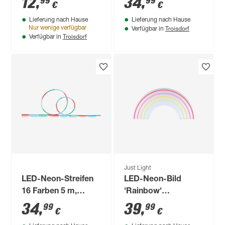
12
,
34
,
99
99
€
€
Lieferung nach Hause
Lieferung nach Hause
Troisdorf
Nur wenige verfügbar
Verfügbar in
Troisdorf
Verfügbar in
Just Light
LED-Neon-Streifen
LED-Neon-Bild
16 Farben 5 m,
'Rainbow'
Fernbedienung
mehrfarbig 63 x 32 x
34
,
39
,
99
99
€
€
1,5 cm