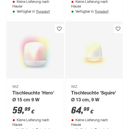
Keine Lieferung nach
Keine Lieferung nach
Hause
Hause
Troisdorf
Troisdorf
Verfügbar in
Verfügbar in
WiZ
WiZ
Tischleuchte 'Hero'
Tischleuchte 'Squire'
Ø 15 cm 9 W
Ø 13 cm, 9 W
59
,
64
,
99
99
€
€
Keine Lieferung nach
Keine Lieferung nach
Hause
Hause