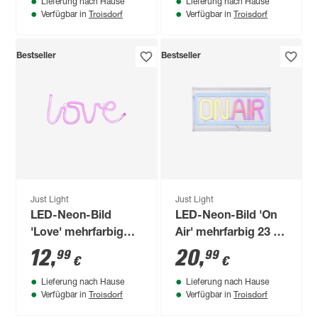
Lieferung nach Hause
Lieferung nach Hause
Troisdorf
Troisdorf
Verfügbar in
Verfügbar in
Bestseller
Bestseller
Just Light
Just Light
LED-Neon-Bild
LED-Neon-Bild 'On
'Love' mehrfarbig
Air' mehrfarbig 23 x
34,3 x 12,5 x 2 cm
12,7 x 4 cm
12
,
20
,
99
99
€
€
Lieferung nach Hause
Lieferung nach Hause
Troisdorf
Troisdorf
Verfügbar in
Verfügbar in