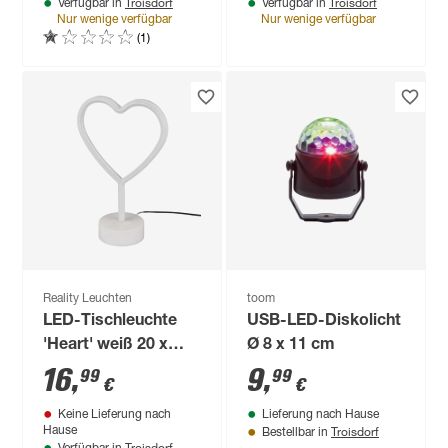
Troisdorf
Troisdorf
Verfügbar in
Verfügbar in
Nur wenige verfügbar
Nur wenige verfügbar
(1)
Reality Leuchten
toom
LED-Tischleuchte
USB-LED-Diskolicht
'Heart' weiß 20 x
Ø 8 x 11 cm
29,6 x 8,5 cm
16
,
9
,
99
99
€
€
Keine Lieferung nach
Lieferung nach Hause
Troisdorf
Hause
Bestellbar in
Troisdorf