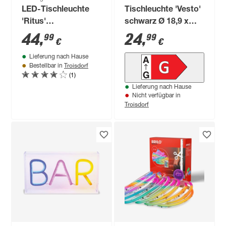
LED-Tischleuchte
Tischleuchte 'Vesto'
'Ritus'
schwarz Ø 18,9 x
aluminiumfarben 10
27,5 cm mit
44
,
24
,
99
99
€
€
x 28 x 28,5 cm
Ventilator
Lieferung nach Hause
Troisdorf
Bestellbar in
(1)
Lieferung nach Hause
Nicht verfügbar in
Troisdorf