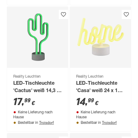
Reality Leuchten
Reality Leuchten
LED-Tischleuchte
LED-Tischleuchte
'Cactus' weiß 14,3 x
'Casa' weiß 24 x 16,5
29,6 x 8,5 cm
x 8,5 cm
17
,
14
,
99
99
€
€
Keine Lieferung nach
Keine Lieferung nach
Hause
Hause
Troisdorf
Troisdorf
Bestellbar in
Bestellbar in