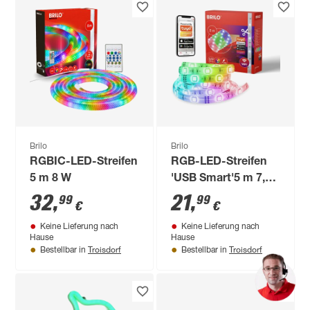
Brilo
Brilo
RGBIC-LED-Streifen
RGB-LED-Streifen
5 m 8 W
'USB Smart'5 m 7,5
W
32
,
21
,
99
99
€
€
Keine Lieferung nach
Keine Lieferung nach
Hause
Hause
Troisdorf
Troisdorf
Bestellbar in
Bestellbar in