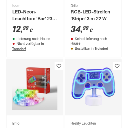
toom
Brilo
LED-Neon-
RGB-LED-Streifen
Leuchtbox 'Bar' 23 x
'Stripe' 3 m 22 W
12,7 cm
12
,
34
,
99
99
€
€
Lieferung nach Hause
Keine Lieferung nach
Hause
Nicht verfügbar in
Troisdorf
Troisdorf
Bestellbar in
Brilo
Reality Leuchten