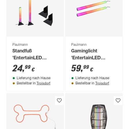
Paulmann
Paulmann
Standfuß
Gaminglicht
'EntertainLED
'EntertainLED
Lightbar' 2er Set
Lightbar Dynamic
24
,
59
,
99
99
€
€
schwarz
RGB' 2er Set 2 x 1 W
Lieferung nach Hause
Lieferung nach Hause
schwarz
Troisdorf
Troisdorf
Bestellbar in
Bestellbar in