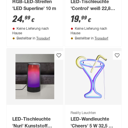
RGB-LED-Streifen
LED-Tischleuchte
'LED Superline' 10 m
'Control' weiß 22,8 x
18 x 8,5 cm
24
,
19
,
99
99
€
€
Keine Lieferung nach
Keine Lieferung nach
Hause
Hause
Troisdorf
Troisdorf
Bestellbar in
Bestellbar in
Reality Leuchten
LED-Tischleuchte
LED-Wandleuchte
'Nuri' Kunststoff
'Cheers' 5 W 32,5 x