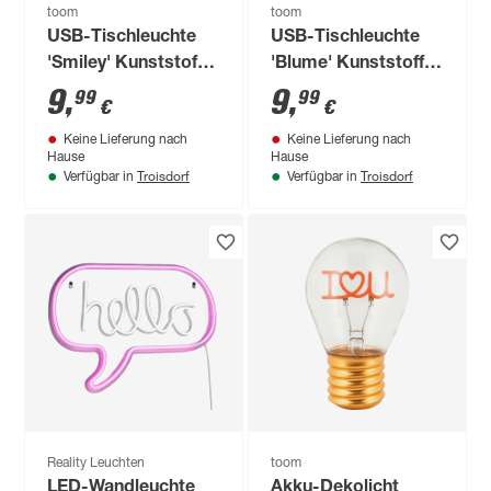
toom
toom
USB-Tischleuchte
USB-Tischleuchte
'Smiley' Kunststoff
'Blume' Kunststoff,
18 x 18 cm
pink, gelb 20 x 30
9
,
9
,
99
99
€
€
cm
Keine Lieferung nach
Keine Lieferung nach
Hause
Hause
Troisdorf
Troisdorf
Verfügbar in
Verfügbar in
Reality Leuchten
toom
LED-Wandleuchte
Akku-Dekolicht