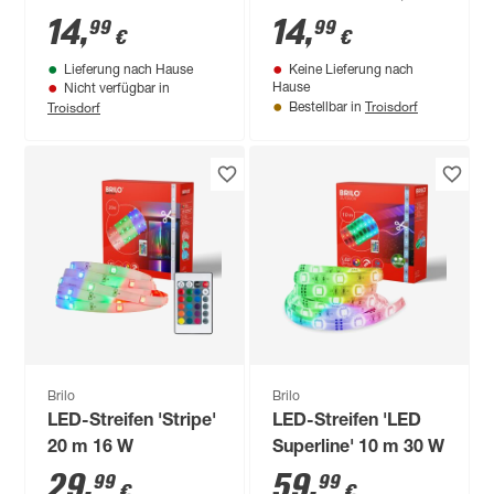
schwarz Ø 10 x 18
43 cm
14
,
14
,
99
99
€
€
cm
Lieferung nach Hause
Keine Lieferung nach
Hause
Nicht verfügbar in
Troisdorf
Troisdorf
Bestellbar in
Brilo
Brilo
LED-Streifen 'Stripe'
LED-Streifen 'LED
20 m 16 W
Superline' 10 m 30 W
29
,
59
,
99
99
€
€