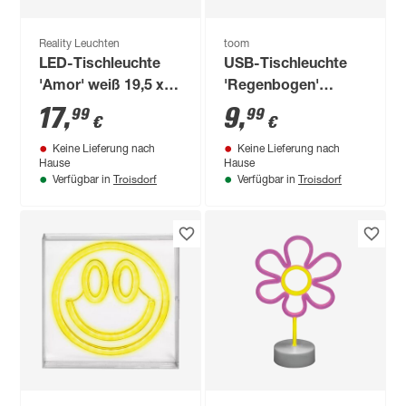
Reality Leuchten
toom
LED-Tischleuchte
USB-Tischleuchte
'Amor' weiß 19,5 x
'Regenbogen'
14 x 8,5 cm
Kunststoff 23,5 x 20
17
,
9
,
99
99
€
€
cm
Keine Lieferung nach
Keine Lieferung nach
Hause
Hause
Troisdorf
Troisdorf
Verfügbar in
Verfügbar in