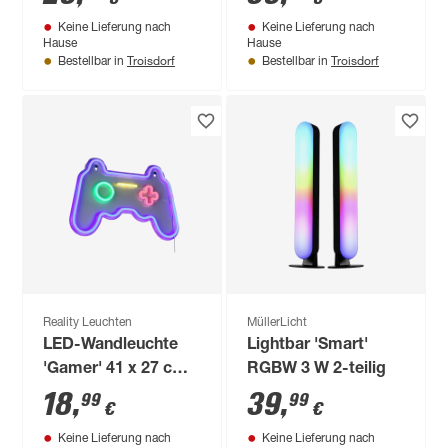
Keine Lieferung nach
Keine Lieferung nach
Hause
Hause
Troisdorf
Troisdorf
Bestellbar in
Bestellbar in
Reality Leuchten
MüllerLicht
LED-Wandleuchte
Lightbar 'Smart'
'Gamer' 41 x 27 cm,
RGBW 3 W 2-teilig
5W
18
,
39
,
99
99
€
€
Keine Lieferung nach
Keine Lieferung nach