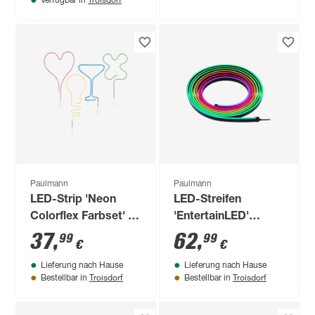
Verfügbar in
Paulmann
Paulmann
LED-Strip 'Neon
LED-Streifen
Colorflex Farbset' 4
'EntertainLED'
x1 m 4 x 4,5 W weiß
schwarz 5 m 12 W
37
,
62
,
99
99
€
€
Lieferung nach Hause
Lieferung nach Hause
Troisdorf
Troisdorf
Bestellbar in
Bestellbar in