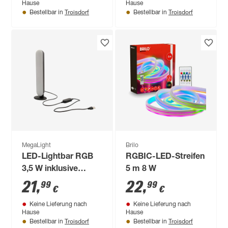
Hause
Hause
Troisdorf
Troisdorf
Bestellbar in
Bestellbar in
MegaLight
Brilo
LED-Lightbar RGB
RGBIC-LED-Streifen
3,5 W inklusive
5 m 8 W
Fernbedienung
21
,
22
,
99
99
€
€
Keine Lieferung nach
Keine Lieferung nach
Hause
Hause
Troisdorf
Troisdorf
Bestellbar in
Bestellbar in