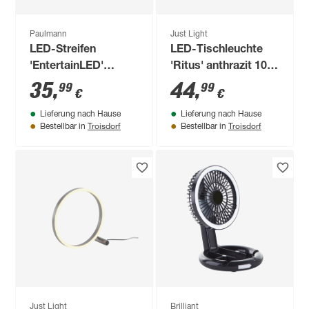
Paulmann
Just Light
LED-Streifen
LED-Tischleuchte
'EntertainLED'
'Ritus' anthrazit 10 x
schwarz 3 m 5 W
28 x 28,5 cm
35
,
44
,
99
99
€
€
Lieferung nach Hause
Lieferung nach Hause
Troisdorf
Troisdorf
Bestellbar in
Bestellbar in
Just Light
Brilliant