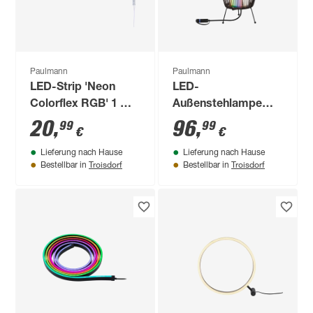
Paulmann
Paulmann
LED-Strip 'Neon
LED-
Colorflex RGB' 1 m 5
Außenstehlampe
W inklusive
'Plug & Shine' 260 lm
20
,
96
,
99
99
€
€
Kabelschalter weiß
RGB - tunable white
Lieferung nach Hause
Lieferung nach Hause
IP 44 Ø 20 x 40 cm
Troisdorf
Troisdorf
Bestellbar in
Bestellbar in