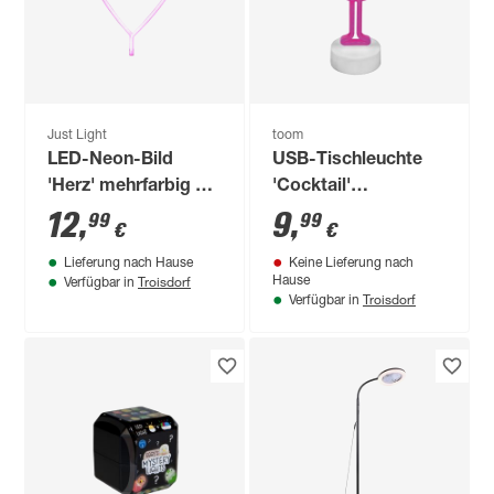
Just Light
toom
LED-Neon-Bild
USB-Tischleuchte
'Herz' mehrfarbig 29
'Cocktail'
x 38 x 2 cm
Kunststoff, pink,
12
,
9
,
99
99
€
€
gelb 15 x 30 cm
Lieferung nach Hause
Keine Lieferung nach
Troisdorf
Hause
Verfügbar in
Troisdorf
Verfügbar in