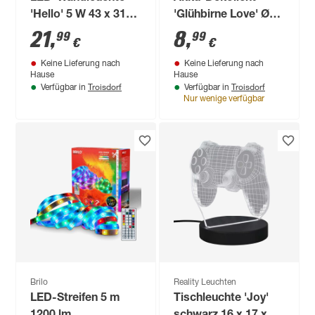
'Hello' 5 W 43 x 31
'Glühbirne Love' Ø
cm
6,8 x 11,2 cm
21
,
8
,
99
99
€
€
Keine Lieferung nach
Keine Lieferung nach
Hause
Hause
Troisdorf
Troisdorf
Verfügbar in
Verfügbar in
Nur wenige verfügbar
Brilo
Reality Leuchten
LED-Streifen 5 m
Tischleuchte 'Joy'