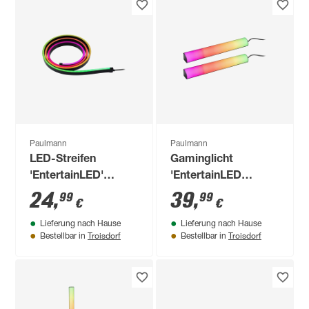
Paulmann
Paulmann
LED-Streifen
Gaminglicht
'EntertainLED'
'EntertainLED
schwarz 1,5 m 3 W
Lightbar Dynamic
24
,
39
,
99
99
€
€
RGB' 2er Set 2 x 0,6
Lieferung nach Hause
Lieferung nach Hause
W schwarz
Troisdorf
Troisdorf
Bestellbar in
Bestellbar in