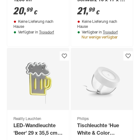
1200 lm
schwarz 16 x 17 x 12
cm
20
,
21
,
99
99
€
€
Keine Lieferung nach
Keine Lieferung nach
Hause
Hause
Troisdorf
Troisdorf
Verfügbar in
Verfügbar in
Nur wenige verfügbar
Reality Leuchten
Philips
LED-Wandleuchte
Tischleuchte 'Hue
'Beer' 29 x 35,5 cm,
White & Color