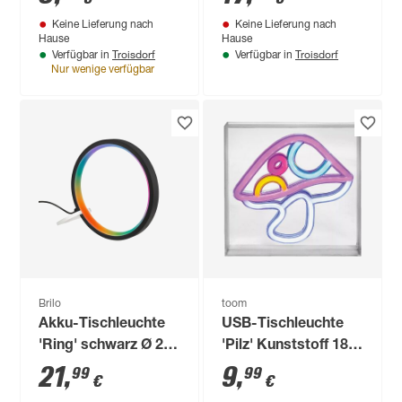
Keine Lieferung nach
Keine Lieferung nach
Hause
Hause
Troisdorf
Troisdorf
Verfügbar in
Verfügbar in
Nur wenige verfügbar
Brilo
toom
Akku-Tischleuchte
USB-Tischleuchte
'Ring' schwarz Ø 20
'Pilz' Kunststoff 18 x
x 21 cm
18 cm
21
,
9
,
99
99
€
€