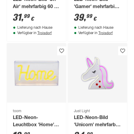
Air' mehrfarbig 60 x
'Gamer' mehrfarbig
22 x 1,5 cm
60 x 40 x 1,5 cm
31
,
39
,
99
99
€
€
Lieferung nach Hause
Lieferung nach Hause
Troisdorf
Troisdorf
Verfügbar in
Verfügbar in
toom
Just Light
LED-Neon-
LED-Neon-Bild
Leuchtbox 'Home'
'Unicorn' mehrfarbig
23 x 12,7 cm
33 x 33 x 1,8 cm