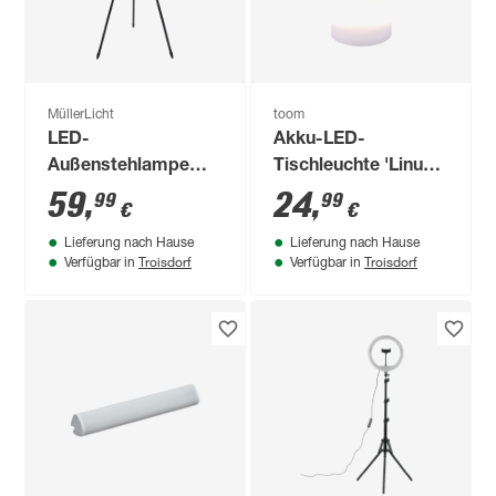
MüllerLicht
toom
LED-
Akku-LED-
Außenstehlampe
Tischleuchte 'Linus'
'Khaya' 9,5 W 806 lm
weiß mit
59
,
24
,
99
99
€
€
RGB - tunable white
Farbwechsler,
Lieferung nach Hause
Lieferung nach Hause
IP 44 Ø 40 x 143 cm
Lautsprecher Ø 11,5
Troisdorf
Troisdorf
Verfügbar in
Verfügbar in
x 18 cm