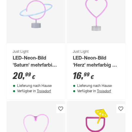
Just Light
Just Light
LED-Neon-Bild
LED-Neon-Bild
'Saturn' mehrfarbig
'Herz' mehrfarbig 20
30 x 24 x 8,5 cm
x 30 x 8,5 cm
20
,
16
,
99
99
€
€
Lieferung nach Hause
Lieferung nach Hause
Troisdorf
Troisdorf
Verfügbar in
Verfügbar in