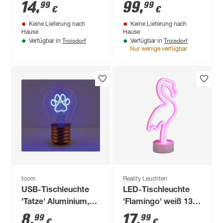
5W
Ambiance' Iris, weiß
14
,
99
,
99
99
€
€
Keine Lieferung nach
Keine Lieferung nach
Hause
Hause
Troisdorf
Troisdorf
Verfügbar in
Verfügbar in
Nur wenige verfügbar
toom
Reality Leuchten
USB-Tischleuchte
LED-Tischleuchte
'Tatze' Aluminium,
'Flamingo' weiß 13,5
Glas Ø 6,8 x 11,2 cm
x 29,2 x 8,5 cm
8
,
17
,
99
99
€
€