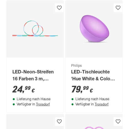
Philips
LED-Neon-Streifen
LED-Tischleuchte
16 Farben 3 m,
'Hue White & Color
Fernbedienung
Ambiance Go' weiß
24
,
79
,
99
99
€
€
520 lm
Lieferung nach Hause
Lieferung nach Hause
Troisdorf
Troisdorf
Verfügbar in
Verfügbar in